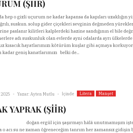
RUM (ŞİİR)
a hep o gizli uçurum ne kadar kapansa da kapıları uzaklığın yi
ağrılı, suskun. solup gider çiçekleri sevginin değmeden yürekle
erine paslanır kilitleri kalplerdeki hazine sandığının el bile d
rlere adı suskunluk olan evlerde ayni odalarda ayrı ülkelerde
uz kısacık hayatlarımızı kötürüm kuşlar gibi açmaya korkuyo
kadar geniş kanatlarımızı belki de...
Litera
Manşet
İçinde
 2025
Yazar:
Ayten Mutlu
AK YAPRAK (ŞİİR)
 ergül için şaşırmayı hâlâ unutmamışım işte 
 o acı su ne zaman öğreneceğim tanrım her zamansız gidişin b