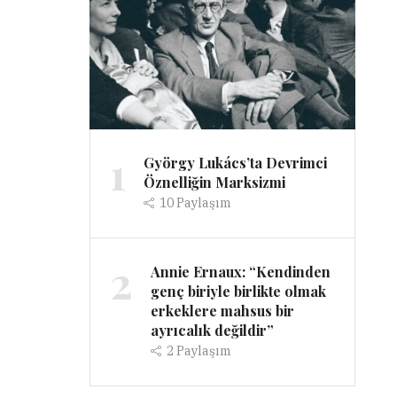
1
György Lukács’ta Devrimci
Öznelliğin Marksizmi
10
Paylaşım
2
Annie Ernaux: “Kendinden
genç biriyle birlikte olmak
erkeklere mahsus bir
ayrıcalık değildir”
2
Paylaşım