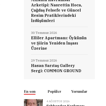
a
Arketipi: Nasrettin Hoca,
Çağdaş Felsefe ve Güncel
Resim Pratiklerindeki
İzdüşümleri
30 Temmuz 2026
Elliler Apartmanı: Öykünün
ve Şiirin Yeniden İnşası
Üzerine
29 Temmuz 2026
Hasan Sarıtaş Gallery
Sergi: COMMON GROUND
En son
Popüler
Yorumlar
4 AĞUSTOS 2026
Şahbender Korkmaz: