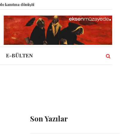
ıtına dönüştürdü?
Dünyadaki Bütün Restoranların Tek Rüyası: Lastikçi
E-BÜLTEN
Son Yazılar