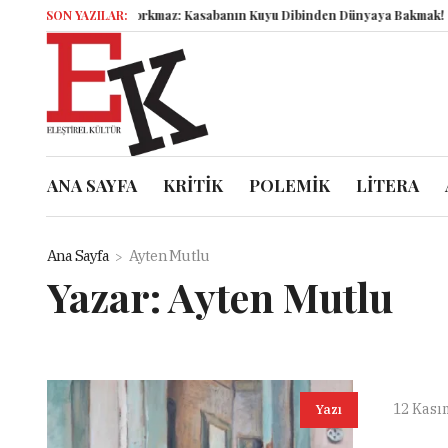
Şahbender Korkmaz: Kasabanın Kuyu Dibinden Dünyaya Bakmak!
SON YAZILAR:
Semb
ANA SAYFA
KRİTİK
POLEMİK
LİTERA
Ana Sayfa
Ayten Mutlu
Yazar:
Ayten Mutlu
12 Kası
Yazı