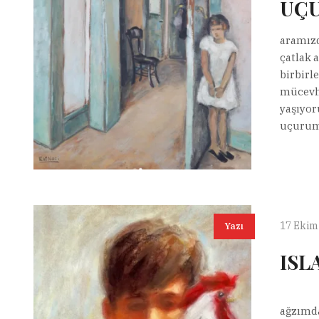
UÇU
aramızd
çatlak 
birbirl
mücevhe
yaşıyor
uçurum 
17 Ekim
Yazı
ISL
doğan
ağzımda