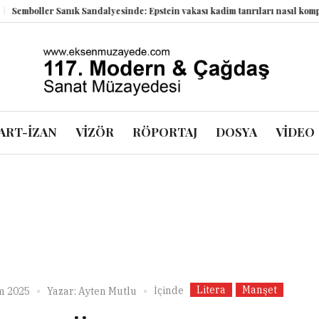
oller Sanık Sandalyesinde: Epstein vakası kadim tanrıları nasıl komplo kan
ART-İZAN
VİZÖR
RÖPORTAJ
DOSYA
VİDEO
Litera
Manşet
İçinde
m 2025
Yazar:
Ayten Mutlu