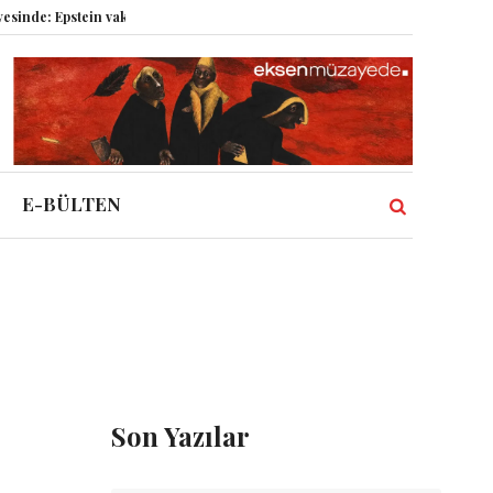
: Epstein vakası kadim tanrıları nasıl komplo kanıtına dönüştürdü?
Dünya
E-BÜLTEN
Son Yazılar