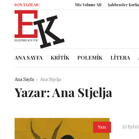
SON YAZILAR:
Miz Volume XII
Şahbender Korkmaz: K
ANA SAYFA
KRİTİK
POLEMİK
LİTERA
Ana Sayfa
Ana Stjelja
Yazar:
Ana Stjelja
10 Eylül
Yazı