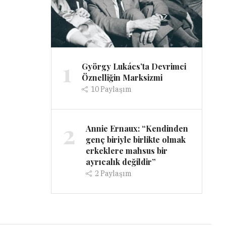
1
György Lukács’ta Devrimci
Öznelliğin Marksizmi
10
Paylaşım
2
Annie Ernaux: “Kendinden
genç biriyle birlikte olmak
erkeklere mahsus bir
ayrıcalık değildir”
2
Paylaşım