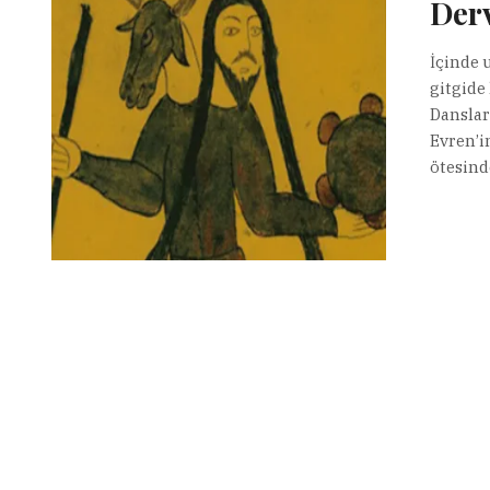
Derv
İçinde 
gitgide
Dansları
Evren’i
ötesind