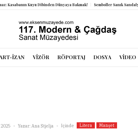
asabanın Kuyu Dibinden Dünyaya Bakmak!
Semboller Sanık Sandalyesinde
ART-İZAN
VİZÖR
RÖPORTAJ
DOSYA
VİDEO
Litera
Manşet
İçinde
 2025
Yazar:
Ana Stjelja