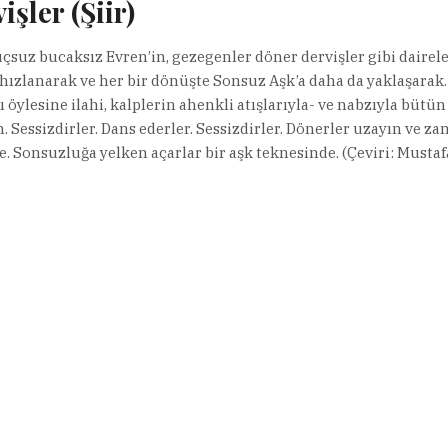
işler (Şiir)
uçsuz bucaksız Evren’in, gezegenler döner dervişler gibi daireler
 hızlanarak ve her bir dönüşte Sonsuz Aşk’a daha da yaklaşarak.
 öylesine ilahi, kalplerin ahenkli atışlarıyla- ve nabzıyla bütün
n. Sessizdirler. Dans ederler. Sessizdirler. Dönerler uzayın ve z
e. Sonsuzluğa yelken açarlar bir aşk teknesinde. (Çeviri: Mustafa