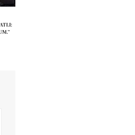
ATLI:
UM.”