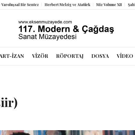
 Bir Sentez
Herbert Melzig ve Atatürk
Miz Volume XII
Şahbender Kor
ART-İZAN
VİZÖR
RÖPORTAJ
DOSYA
VİDEO
iir)