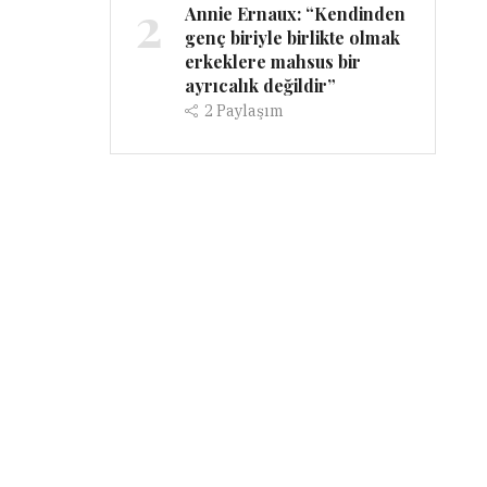
2
Annie Ernaux: “Kendinden
genç biriyle birlikte olmak
erkeklere mahsus bir
ayrıcalık değildir”
2
Paylaşım