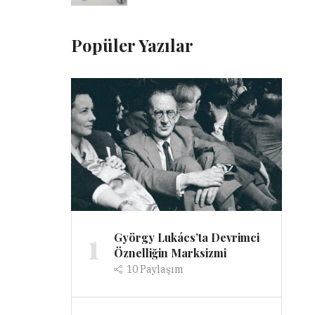
Popüler Yazılar
1
György Lukács’ta Devrimci
Öznelliğin Marksizmi
10
Paylaşım