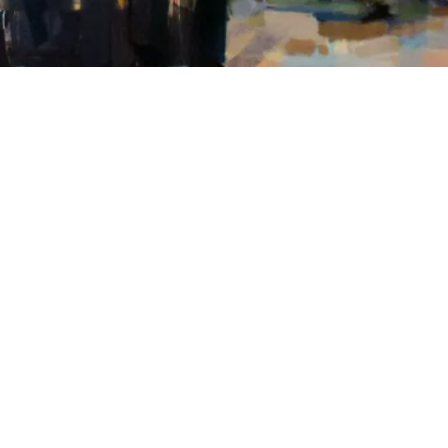
l
Share