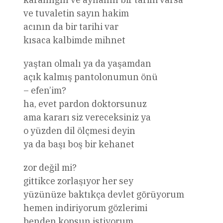
ve tuvaletin sayın hakim
acının da bir tarihi var
kısaca kalbimde mihnet
yaştan olmalı ya da yaşamdan
açık kalmış pantolonumun önü
– efen’im?
ha, evet pardon doktorsunuz
ama kararı siz vereceksiniz ya
o yüzden dil ölçmesi deyin
ya da başı boş bir kehanet
zor değil mi?
gittikce zorlaşıyor her sey
yüzünüze baktıkça devlet görüyorum
hemen indiriyorum gözlerimi
benden kopsun istiyorum