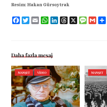
Resim: Hakan Gürsoytrak
Facebook
Twitter
Email
WhatsApp
LinkedIn
Threads
X
Message
Gmai
Daha fazla mesaj
MANŞET
VIDEO
MANŞET