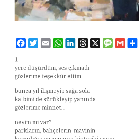
Facebook
Twitter
Email
WhatsApp
LinkedIn
Threads
X
Message
Gmai
1
yere düşürdüm, ses çıkmadı
gözlerime teşekkür ettim
bunca yıl ilişmeyip sağa sola
kalbimi de sürükleyip yanında
gözlerime minnet…
neyim mi var?
parkların, bahçelerin, mavinin
karanlığın ve aynanın bir tarihi varsa