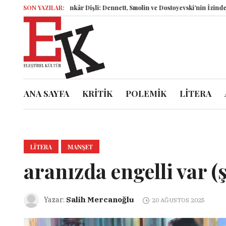
İsyankâr Dişli: Dennett, Smolin ve Dostoyevski’nin İzinde Varoluşsal
SON YAZILAR:
ANA SAYFA
KRİTİK
POLEMİK
LİTERA
LITERA
MANŞET
aranızda engelli var (ş
Salih Mercanoğlu
Yazar:
20 AĞUSTOS 2025