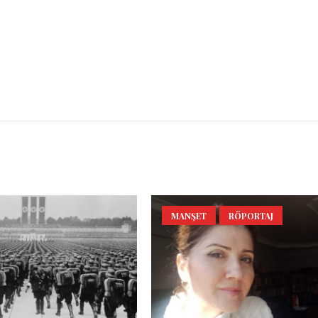
l
Share
MANŞET
RÖPORTAJ