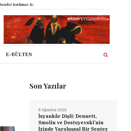
kmaz: Kasabanın Kuyu Dibinden Dünyaya Bakmak!
Semboller Sanık Sandal
E-BÜLTEN
Son Yazılar
8 Ağustos 2026
İsyankâr Dişli: Dennett,
Smolin ve Dostoyevski’nin
İzinde Varoluşsal Bir Sentez