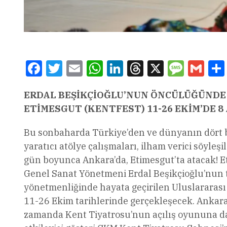
Facebook
Twitter
Email
WhatsApp
LinkedIn
Threads
X
Message
Gmai
ERDAL BEŞİKÇİOĞLU’NUN ÖNCÜLÜĞÜND
ETİMESGUT (KENTFEST)
11-26 EKİM’DE
8
Bu sonbaharda Türkiye’den ve dünyanın dört bi
yaratıcı atölye çalışmaları, ilham verici söyleşi
gün boyunca Ankara’da, Etimesgut’ta atacak! E
Genel Sanat Yönetmeni Erdal Beşikçioğlu’nun te
yönetmenliğinde hayata geçirilen Uluslararası K
11-26 Ekim tarihlerinde gerçekleşecek. Anka
zamanda Kent Tiyatrosu’nun açılış oyununa da 