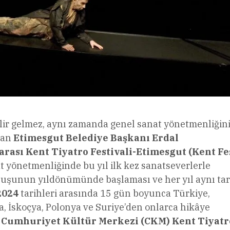
elir gelmez, aynı zamanda genel sanat yönetmenliğin
ran
Etimesgut Belediye Başkanı Erdal
arası Kent Tiyatro Festivali-Etimesgut (Kent Fes
at yönetmenliğinde bu yıl ilk kez sanatseverlerle
luşunun yıldönümünde başlaması ve her yıl aynı tar
2024
tarihleri arasında 15 gün boyunca Türkiye,
a, İskoçya, Polonya ve Suriye’den onlarca hikâye
l Cumhuriyet Kültür Merkezi (CKM) Kent Tiyat