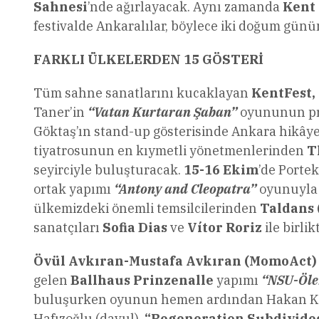
Sahnesi
’nde ağırlayacak. Aynı zamanda
Kent
festivalde Ankaralılar, böylece iki doğum günü
FARKLI ÜLKELERDEN 15 GÖSTERİ
Tüm sahne sanatlarını kucaklayan
KentFest, 
Taner’in
“Vatan Kurtaran Şaban”
oyununun prö
Göktaş’ın stand-up gösterisinde Ankara hikâyel
tiyatrosunun en kıymetli yönetmenlerinden
T
seyirciyle buluşturacak.
15-16 Ekim
’de Porte
ortak yapımı
“Antony and Cleopatra”
oyunuyla
ülkemizdeki önemli temsilcilerinden
Taldans
sanatçıları
Sofia Dias
ve
Vítor Roriz
ile birlik
Övül Avkıran-Mustafa Avkıran (MomoAct
gelen
Ballhaus Prinzenalle
yapımı
“NSU-Öle
buluşurken oyunun hemen ardından
Hakan Kur
Hafızoğlu (davul),
“Regeneration Subdivide