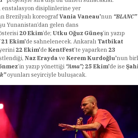
, enstalasyon disiplinlerine yer
n Brezilyalı koreograf
Vania Vaneau’
nun
“BLANC”
şu Yunanistan’dan gelen dans
österisi
20 Ekim
’de;
Utku Oğuz Güneş
’in yazıp
21 Ekim’
de sahnelenecek. Ankaralı
Tatbikat
yerini
22 Ekim’
de
KentFest
’te yaparken
23
stlendiği,
Naz Erayda
ve
Kerem Kurdoğlu’
nun birl
Sönmez
’in yazıp yönettiği
“Ama”;
25 Ekim’
de ise
Şah
ak”
oyunları seyirciyle buluşacak.