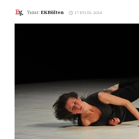
EKBülten
Yazar:
17 EYLÜL 2024