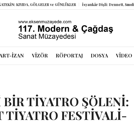
IDA, GÖLGELER ve GÜNLÜKLER
İsyankâr Dişli: Dennett, Smolin ve Dostoyev
ART-İZAN
VİZÖR
RÖPORTAJ
DOSYA
VİDEO
 BİR TİYATRO ŞÖLENİ:
 TİYATRO FESTİVALİ-