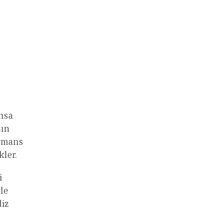
n
nsa
sın
ormans
kler.
i
yle
diz