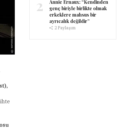
2
Annie Ernaux: “Kendinden
genç biriyle birlikte olmak
erkeklere mahsus bir
ayrıcalık değildir”
2
Paylaşım
i
t),
ihte
rosu