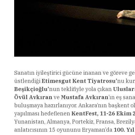
Sanatın iyileştirici gücüne inanan ve göreve g
üstlendiği
Etimesgut Kent Tiyatrosu’
nu ku
Beşikçioğlu’
nun teklifiyle yola çıkan
Uluslar
Övül Avkıran
ve
Mustafa Avkıran
’ın eş san
buluşmaya hazırlanıyor. Ankara’nın başkent o
yapılması hedeflenen
KentFest, 11-26 Ekim 
Yunanistan, Almanya, Portekiz, Fransa, Brezily
anlatıcısının 15 oyununu Eryaman’da
100. Yı