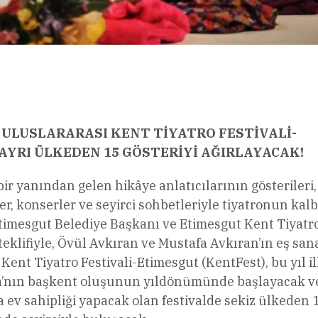
l
Share
E
ULUSLARARASI KENT TİYATRO FESTİVALİ-
 AYRI ÜLKEDEN 15 GÖSTERİYİ AĞIRLAYACAK!
r yanından gelen hikâye anlatıcılarının gösterileri,
ler, konserler ve seyirci sohbetleriyle tiyatronun kalb
timesgut Belediye Başkanı ve Etimesgut Kent Tiyatr
klifiyle, Övül Avkıran ve Mustafa Avkıran’ın eş san
ent Tiyatro Festivali-Etimesgut (KentFest), bu yıl i
ra’nın başkent oluşunun yıldönümünde başlayacak v
ev sahipliği yapacak olan festivalde sekiz ülkeden 