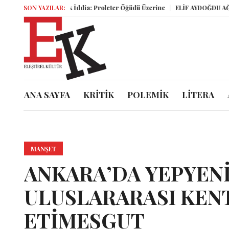
Büyük İddia: Proleter Öğüdü Üzerine
SON YAZILAR:
ELİF AYDOĞDU AĞATEKİN: KIY
ANA SAYFA
KRİTİK
POLEMİK
LİTERA
MANŞET
ANKARA’DA YEPYENİ
ULUSLARARASI KENT
ETİMESGUT