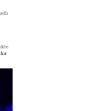
adlı
ikte
ika