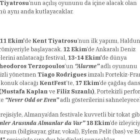
 Tiyatrosu
’nun açılış oyununu da içine alacak olan
nü aynı anda kutlayacaklar.
11 Ekim’
de
Kent Tiyatrosu
’nun ilk yapımı, Haldu
miyeriyle başlayacak.
12 Ekim
’de Ankaralı Deniz
erini anlatacağı festival,
13-14 Ekim’
de dünya
heodoros Terzopoulos
’un
“Alarme”
adlı oyununu
kizli yönetmen
Tiago Rodrigues
imzalı Portekiz-Fra
 konuk olacağı
KentFest
’te,
17 Ekim
’de çağdaş dan
 (Mustafa Kaplan
ve
Filiz Sızanlı)
, Portekizli perf
te
“Never Odd or Even”
adlı gösterilerini sahneleyece
)
rejisiyle, Almanya’dan festivale kuvvetli bir tokat gib
nler Arasında Almanlar da Var”
18 Ekim
’de izleyici
şun (bilgisayar, gitar, vokal), Eylem Pelit (bas) ve E
d”
projesiyle sıra dışı bir dinleti sunacaklar.