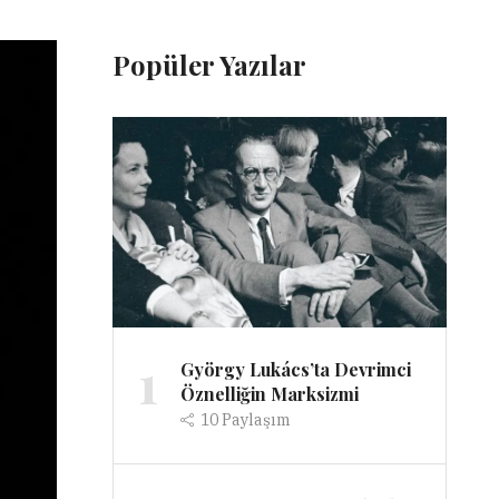
Popüler Yazılar
1
György Lukács’ta Devrimci
Öznelliğin Marksizmi
10
Paylaşım