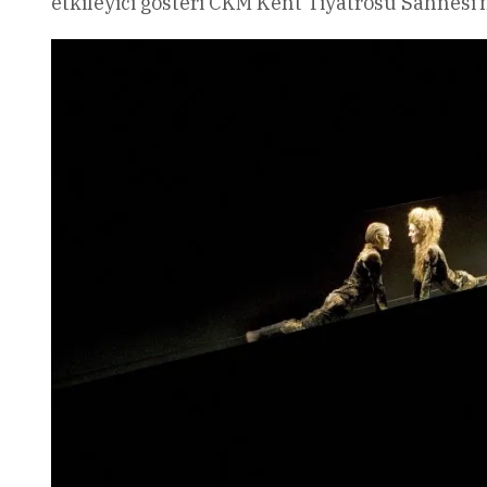
etkileyici gösteri CKM Kent Tiyatrosu Sahnesi’