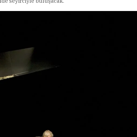
nde seyirciyle buluşacak.