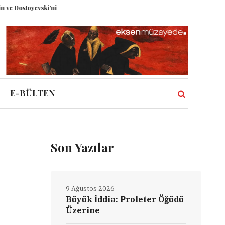
ski’nin İzinde Varoluşsal Bir Sentez
Herbert Melzig ve Atatürk
Miz Vol
E-BÜLTEN
Son Yazılar
9 Ağustos 2026
Büyük İddia: Proleter Öğüdü
Üzerine