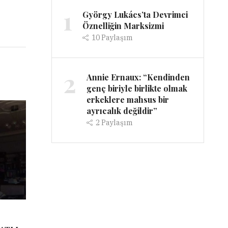
1
György Lukács’ta Devrimci
Öznelliğin Marksizmi
10
Paylaşım
2
Annie Ernaux: “Kendinden
genç biriyle birlikte olmak
erkeklere mahsus bir
ayrıcalık değildir”
2
Paylaşım