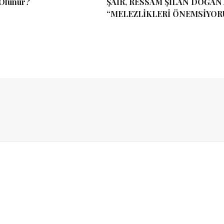
 Olunur?
ŞAİR, RESSAM ŞİLAN DOĞAN 
“MELEZLİKLERİ ÖNEMSİYOR