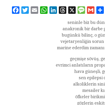
Facebook
Twitter
Email
WhatsApp
LinkedIn
Threads
X
Message
Gmai
seninle biz bu düny
anakronik bir darbe g
bugünkü bilinç, o gü
vejetaryenliğin sorun
marine ederdim zamanı s
geçmişe sövüş, g
evrimci anlatıların prop
hava güneşli, g
sen epilepsi 
alkoliklerin sin
mesailer kı
öfkeler birikm
gözlerin eski