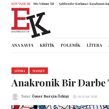
SON YAZILAR:
Miz Volume XII
Şahbender Korkmaz: Kasabanın Kuyu Dibin
ANA SAYFA
KRİTİK
POLEMİK
LİTERA
LITERA
MANŞET
Anakronik Bir Darbe 
Ömer Burçin Özkişi
Yazar:
18 OCAK 2025