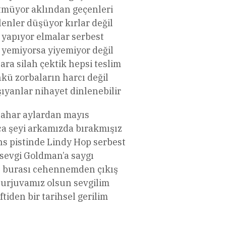
tmüyor aklından geçenleri
lenler düşüyor kırlar değil
r yapıyor elmalar serbest
 yemiyorsa yiyemiyor değil
ara silah çektik hepsi teslim
ü zorbaların harcı değil
şıyanlar nihayet dinlenebilir
ahar aylardan mayıs
a şeyi arkamızda bırakmışız
ns pistinde Lindy Hop serbest
 sevgi Goldman’a saygı
l burası cehennemden çıkış
burjuvamız olsun sevgilim
ftiden bir tarihsel gerilim