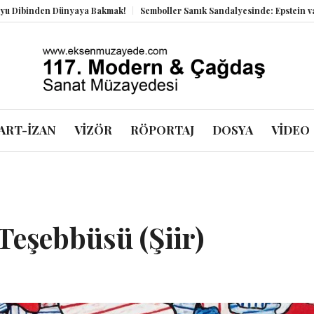
den Dünyaya Bakmak!
Semboller Sanık Sandalyesinde: Epstein vakası kadi
ART-İZAN
VİZÖR
RÖPORTAJ
DOSYA
VİDEO
Teşebbüsü (Şiir)