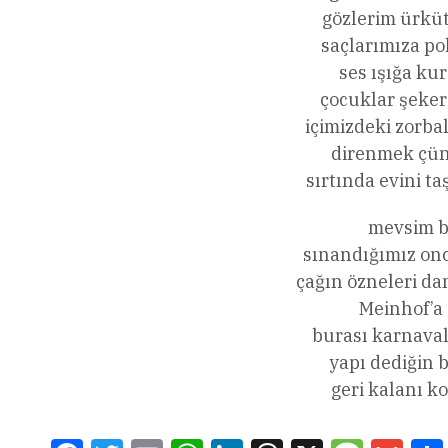
gözlerim ürkü
saçlarımıza po
ses ışığa ku
çocuklar şeker
içimizdeki zorbal
direnmek çünk
sırtında evini ta
mevsim b
sınandığımız onc
çağın özneleri da
Meinhof’a
burası karnava
yapı dediğin 
geri kalanı ko