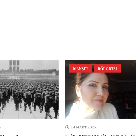
l
Share
MANŞET
RÖPORTAJ
5
14 MART 2025