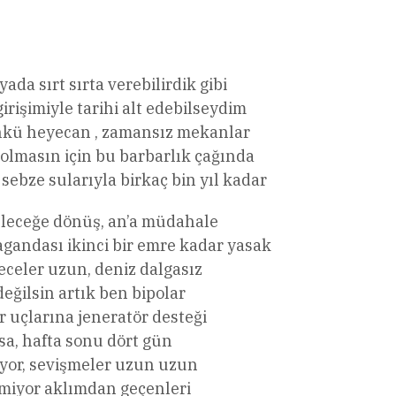
l
Share
ada sırt sırta verebilirdik gibi
irişimiyle tarihi alt edebilseydim
nkü heyecan , zamansız mekanlar
 olmasın için bu barbarlık çağında
ebze sularıyla birkaç bin yıl kadar
eleceğe dönüş, an’a müdahale
agandası ikinci bir emre kadar yasak
eceler uzun, deniz dalgasız
değilsin artık ben bipolar
ir uçlarına jeneratör desteği
sa, hafta sonu dört gün
iyor, sevişmeler uzun uzun
tmiyor aklımdan geçenleri