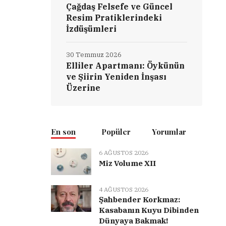
Çağdaş Felsefe ve Güncel
Resim Pratiklerindeki
İzdüşümleri
30 Temmuz 2026
Elliler Apartmanı: Öykünün
ve Şiirin Yeniden İnşası
Üzerine
En son
Popüler
Yorumlar
6 AĞUSTOS 2026
Miz Volume XII
4 AĞUSTOS 2026
Şahbender Korkmaz:
Kasabanın Kuyu Dibinden
Dünyaya Bakmak!