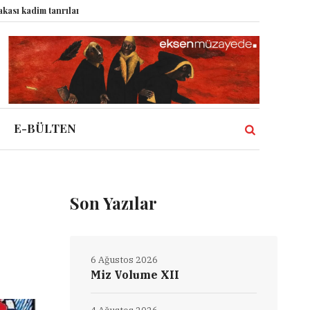
m tanrıları nasıl komplo kanıtına dönüştürdü?
Dünyadaki Bütün Restoranl
E-BÜLTEN
Son Yazılar
6 Ağustos 2026
Miz Volume XII