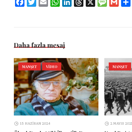
Facebook
Twitter
Email
WhatsApp
LinkedIn
Threads
X
Message
Gmai
Daha fazla mesaj
MANŞET
VIDEO
MANŞET
15 HAZIRAN 2024
2 MAYIS 202