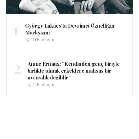
1
György Lukács’ta Devrimci Öznelliğin
Marksizmi
10
Paylaşım
2
Annie Ernaux: “Kendinden genç biriyle
birlikte olmak erkeklere mahsus bir
ayrıcalık değildir”
2
Paylaşım