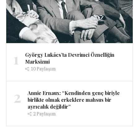
1
György Lukács’ta Devrimci Öznelliğin
Marksizmi
10
Paylaşım
2
Annie Ernaux: “Kendinden genç biriyle
birlikte olmak erkeklere mahsus bir
ayrıcalık değildir”
2
Paylaşım