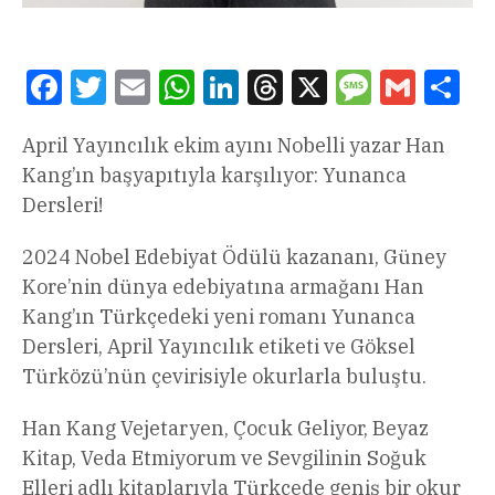
Facebook
Twitter
Email
WhatsApp
LinkedIn
Threads
X
Message
Gmail
Sha
April Yayıncılık ekim ayını Nobelli yazar Han
Kang’ın başyapıtıyla karşılıyor: Yunanca
Dersleri!
2024 Nobel Edebiyat Ödülü kazananı, Güney
Kore’nin dünya edebiyatına armağanı Han
Kang’ın Türkçedeki yeni romanı Yunanca
Dersleri, April Yayıncılık etiketi ve Göksel
Türközü’nün çevirisiyle okurlarla buluştu.
Han Kang Vejetaryen, Çocuk Geliyor, Beyaz
Kitap, Veda Etmiyorum ve Sevgilinin Soğuk
Elleri adlı kitaplarıyla Türkçede geniş bir okur