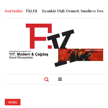
R ve GÜNLÜKLER
Son Yazılar:
İsyankâr Dişli: Dennett, Smolin ve Dostoyevski’n
GENEL