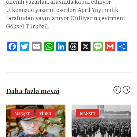
önemli yazarları arasında kabul ediliyor.
Ülkemizde yazarın eserleri April Yayıncılık
tarafından yayınlanıyor. Külliyatın çevirmeni
Göksel Türközü.
Facebook
Twitter
Email
WhatsApp
LinkedIn
Threads
X
Message
Gmail
Sha
Daha fazla mesaj
MANŞET
VIDEO
MANŞET