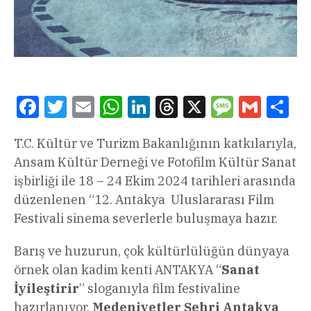
Facebook
Twitter
Email
WhatsApp
LinkedIn
Threads
X
Message
Gmail
Sha
T.C. Kültür ve Turizm Bakanlığının katkılarıyla,
Ansam Kültür Derneği ve Fotofilm Kültür Sanat
işbirliği ile 18 – 24 Ekim 2024 tarihleri arasında
düzenlenen “12. Antakya Uluslararası Film
Festivali sinema severlerle buluşmaya hazır.
Barış ve huzurun, çok kültürlülüğün dünyaya
örnek olan kadim kenti ANTAKYA “
Sanat
İyileştirir
” sloganıyla film festivaline
hazırlanıyor.
Medeniyetler Şehri Antakya