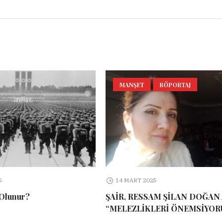
MANŞET
RÖPORTAJ
5
14 MART 2025
 Olunur?
ŞAİR, RESSAM ŞİLAN DOĞAN 
“MELEZLİKLERİ ÖNEMSİYOR