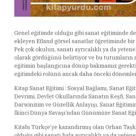
Genel eğitimde olduğu gibi sanat eğitiminde d
ekleyen Efland görsel sanatlar öğretiminde bi
Pek çok okulun, sanatı ayrıcalıklı ya da yetenek
olarak gördüğünü belirtiyor ve bu tutumların n
eğitimin başlangıcına dönüp bakmamız gerekti
eğitimdeki rolünü ancak daha önceki dönemlerd
Kitap Sanat Eğitimi : Sosyal Bağlamı, Sanat Eği
Devrimi, Devlet Okullarında Sanatın Keşfi, San
Darwinizim ve Güzellik Anlayışı, Sanat Eğiti
İkinci Dünya Savaşı’ndan Günümüze Sanat Eğit
Kitabı Türkçe’ye kazandırmış olan Orhan Taş
olduğu gibi sanatı hala ayrıcalıklı ya da yetenek