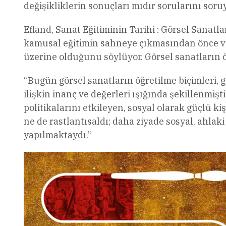
değişikliklerin sonuçları mıdır sorularını soruy
Efland, Sanat Eğitiminin Tarihi : Görsel Sanatl
kamusal eğitimin sahneye çıkmasından önce ve 
üzerine olduğunu söylüyor. Görsel sanatların öğ
“Bugün görsel sanatların öğretilme biçimleri, 
ilişkin inanç ve değerleri ışığında şekillenmiş
politikalarını etkileyen, sosyal olarak güçlü kişi
ne de rastlantısaldı; daha ziyade sosyal, ahla
yapılmaktaydı.”