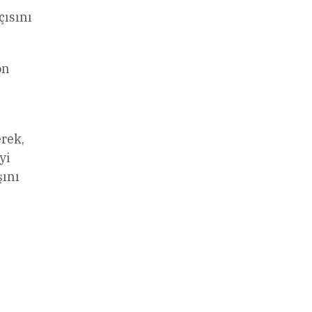
çısını
on
erek,
yi
şını