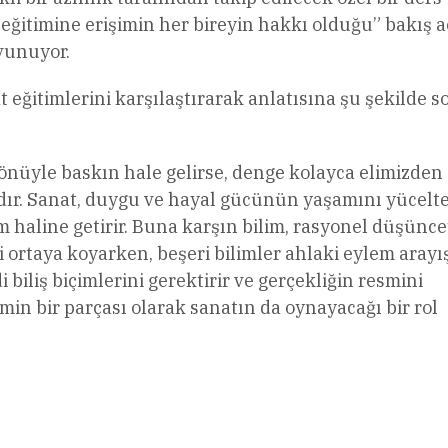
eğitimine erişimin her bireyin hakkı olduğu” bakış a
vunuyor.
 eğitimlerini karşılaştırarak anlatısına şu şekilde s
 yönüyle baskın hale gelirse, denge kolayca elimizden
lıdır. Sanat, duygu ve hayal gücünün yaşamını yücelt
 haline getirir. Buna karşın bilim, rasyonel düşünce
ortaya koyarken, beşeri bilimler ahlaki eylem arayı
i biliş biçimlerini gerektirir ve gerçekliğin resmini
imin bir parçası olarak sanatın da oynayacağı bir rol
l
Share