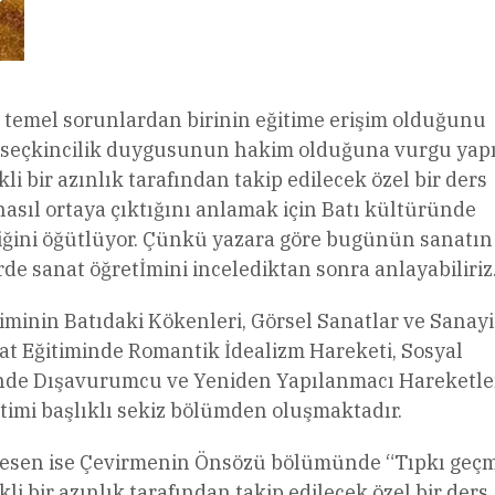
e temel sorunlardan birinin eğitime erişim olduğunu
r seçkincilik duygusunun hakim olduğuna vurgu yapı
li bir azınlık tarafından takip edilecek özel bir ders
asıl ortaya çıktığını anlamak için Batı kültüründe
ğini öğütlüyor. Çünkü yazara göre bugünün sanatın
e sanat öğretİmini incelediktan sonra anlayabiliriz
timinin Batıdaki Kökenleri, Görsel Sanatlar ve Sanayi
at Eğitiminde Romantik İdealizm Hareketi, Sosyal
minde Dışavurumcu ve Yeniden Yapılanmacı Hareketle
imi başlıklı sekiz bölümden oluşmaktadır.
kesen ise Çevirmenin Önsözü bölümünde “Tıpkı geçm
li bir azınlık tarafından takip edilecek özel bir ders