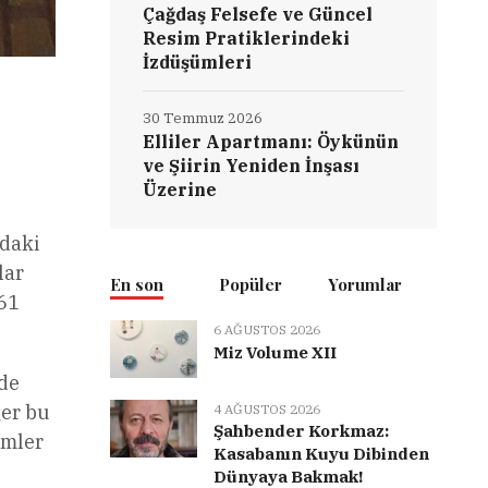
Çağdaş Felsefe ve Güncel
Resim Pratiklerindeki
İzdüşümleri
30 Temmuz 2026
Elliler Apartmanı: Öykünün
ve Şiirin Yeniden İnşası
Üzerine
’daki
lar
En son
Popüler
Yorumlar
961
6 AĞUSTOS 2026
Miz Volume XII
mde
ğer bu
4 AĞUSTOS 2026
Şahbender Korkmaz:
ümler
Kasabanın Kuyu Dibinden
Dünyaya Bakmak!