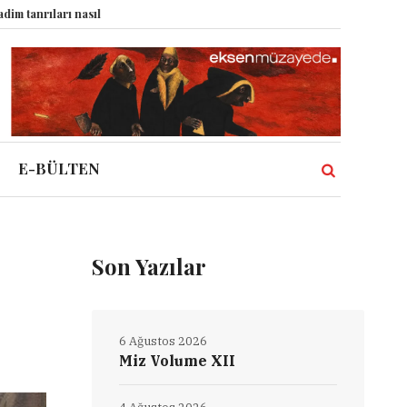
nasıl komplo kanıtına dönüştürdü?
Dünyadaki Bütün Restoranların Tek Rüy
E-BÜLTEN
Son Yazılar
6 Ağustos 2026
Miz Volume XII