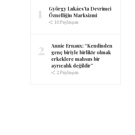
1
György Lukács’ta Devrimci
Öznelliğin Marksizmi
10
Paylaşım
2
Annie Ernaux: “Kendinden
genç biriyle birlikte olmak
erkeklere mahsus bir
ayrıcalık değildir”
2
Paylaşım