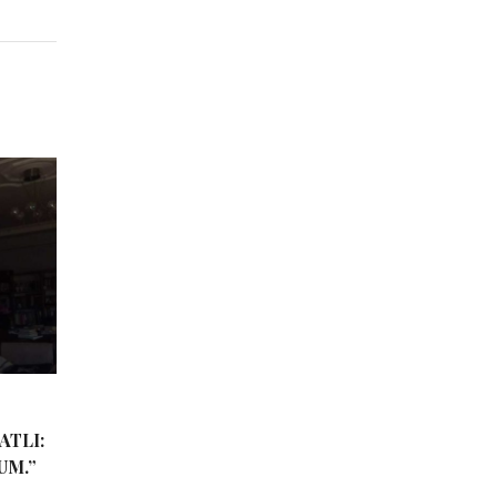
ATLI:
UM.”