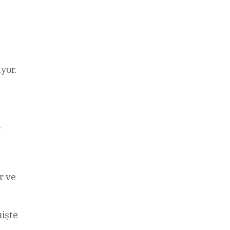
yor.
.
r ve
işte