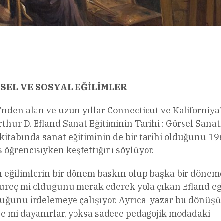
l
Share
EL VE SOSYAL EĞİLİMLER
’nden alan ve uzun yıllar Connecticut ve Kaliforniya
hur D. Efland Sanat Eğitiminin Tarihi : Görsel Sanat
kitabında sanat eğitiminin de bir tarihi olduğunu 1
 öğrencisiyken keşfettiğini söylüyor.
azı eğilimlerin bir dönem baskın olup başka bir döne
 süreç mi olduğunu merak ederek yola çıkan Efland e
duğunu irdelemeye çalışıyor. Ayrıca yazar bu dönüş
ne mi dayanırlar, yoksa sadece pedagojik modadaki