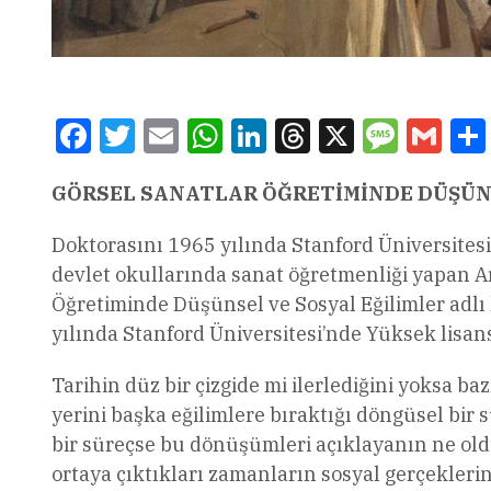
Facebook
Twitter
Email
WhatsApp
LinkedIn
Threads
X
Message
Gmai
GÖRSEL SANATLAR ÖĞRETİMİNDE DÜŞÜNS
Doktorasını 1965 yılında Stanford Üniversitesi
devlet okullarında sanat öğretmenliği yapan Art
Öğretiminde Düşünsel ve Sosyal Eğilimler adlı 
yılında Stanford Üniversitesi’nde Yüksek lisans
Tarihin düz bir çizgide mi ilerlediğini yoksa b
yerini başka eğilimlere bıraktığı döngüsel bir
bir süreçse bu dönüşümleri açıklayanın ne ol
ortaya çıktıkları zamanların sosyal gerçekleri