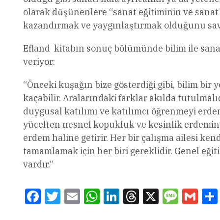
olarak düşünenlere “sanat eğitiminin ve sanat 
kazandırmak ve yaygınlaştırmak olduğunu sa
Efland kitabın sonuç bölümünde bilim ile sanat
veriyor:
“Önceki kuşağın bize gösterdiği gibi, bilim bir
kaçabilir. Aralarındaki farklar akılda tutulma
duygusal katılımı ve katılımcı öğrenmeyi erdem
yücelten nesnel kopukluk ve kesinlik erdemini 
erdem haline getirir. Her bir çalışma ailesi kend
tamamlamak için her biri gereklidir. Genel eğit
vardır.”
Facebook
Twitter
Email
WhatsApp
LinkedIn
Threads
X
Message
Gmai