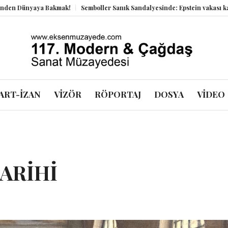
 Bakmak!
Semboller Sanık Sandalyesinde: Epstein vakası kadim tanrıları 
ART-İZAN
VİZÖR
RÖPORTAJ
DOSYA
VİDEO
TARİHİ