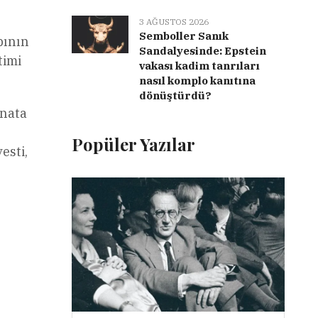
3 AĞUSTOS 2026
Semboller Sanık
bının
Sandalyesinde: Epstein
timi
vakası kadim tanrıları
nasıl komplo kanıtına
dönüştürdü?
anata
Popüler Yazılar
esti,