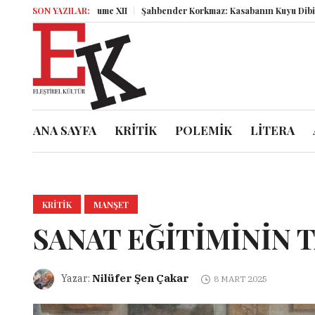
Miz Volume XII
SON YAZILAR:
Şahbender Korkmaz: Kasabanın Kuyu Dibinden Dünyaya
ANA SAYFA
KRİTİK
POLEMİK
LİTERA
KRITIK
MANŞET
SANAT EĞİTİMİNİN 
Nilüfer Şen Çakar
Yazar:
8 MART 2025