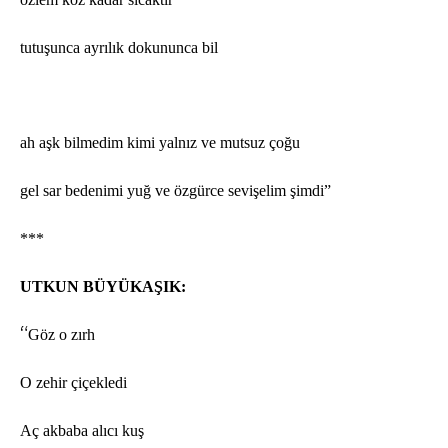
tutuşunca ayrılık dokununca bil
ah a
şk bilmedim kimi yalnız ve mutsuz çoğu
gel sar bedenimi yuğ
ve
ö
zgürce sevişelim şimdi”
***
UTKUN BÜYÜKAŞIK:
“
Göz o zırh
O zehir çiçekledi
Aç akbaba alıcı kuş