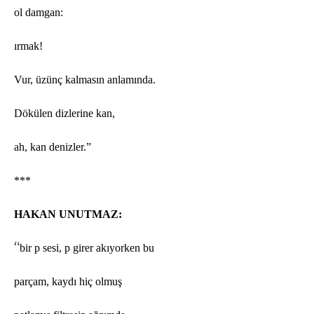
ol damgan:
ırmak!
Vur,
üzünç kalmasın anlamı
nda.
D
ö
külen dizlerine kan,
ah, kan denizler.”
***
HAKAN UNUTMAZ:
“
bir p sesi, p girer akıyorken bu
parçam, kaydı hiç olmuş