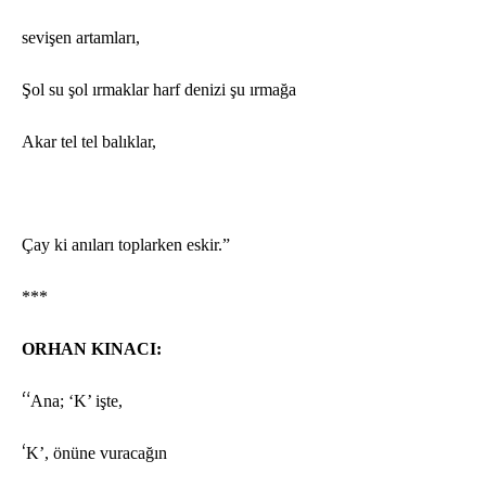
sevişen artamları,
Ş
ol su
şol ırmaklar harf denizi şu ırmağa
Akar tel tel balıklar,
Çay ki anıları toplarken eskir.”
***
ORHAN KINACI:
“
Ana; ‘K’ işte,
‘
K’,
ö
nüne vuracağın