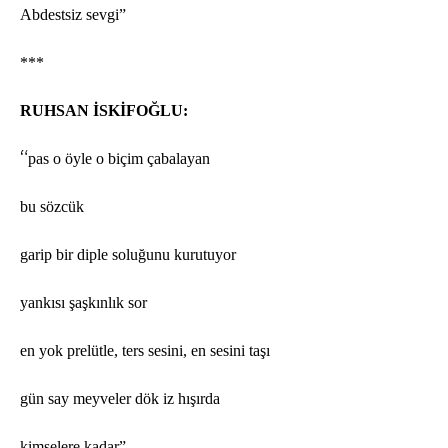
Abdestsiz sevgi”
***
RUHSAN İSKİFOĞLU:
“
pas
o öyle o biçim çabalayan
bu s
ö
zcük
garip bir
diple solu
ğunu kurutuyor
yankısı şaşkınlık sor
en yok prelütle, ters sesini, en sesini taşı
gün say meyveler d
ö
k iz hışırda
kimselere kadar”