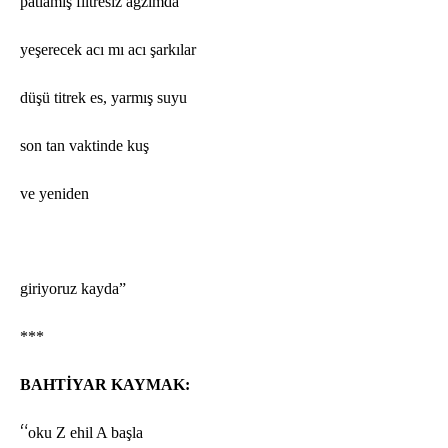
patlamış filtresiz ağzımda
yeşerecek acı mı acı şarkılar
düşü titrek es, yarmış suyu
son tan vaktinde kuş
ve yeniden
giriyoruz kayda”
***
BAHTİYAR KAYMAK:
“
oku Z ehil A başla