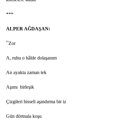
***
ALPER AĞDAŞAN:
“
Zor
A, ruhu o hâlde dolaşanım
An ayakta zaman tek
Aşımı birleşik
Çizgileri hisseli aşındırma bir iz
Gü
n d
ö
rtnala koşu