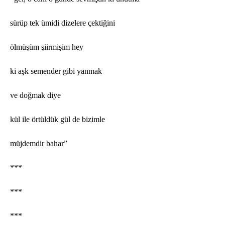
sürüp tek ümidi dizelere çektiğini
ö
lmüşüm şiirmiş
im hey
ki aşk semender gibi yanmak
ve doğmak diye
kül ile
ö
rtüldük gül de bizimle
müjdemdir bahar”
***
***
***