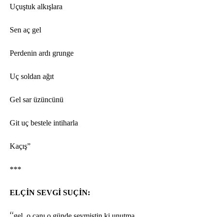
Uçuştuk alkışlara
Sen aç
gel
Perdenin ardı
grunge
Uç soldan ağıt
Gel sar üzüncünü
Git u
ç bestele intiharla
Kaçış”
***
ELÇİN SEVGİ SUÇİN:
“
gel, o can
ı o günde sevmiştin ki unutma