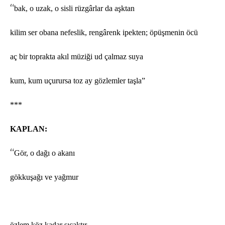
“
bak, o uzak, o sisli rüzgârlar da aşktan
kilim ser obana nefeslik, rengârenk ipekten;
ö
püşmenin
ö
cü
aç bir toprakta akıl müziğ
i ud
çalmaz suya
kum, kum uçurursa toz ay g
ö
zlemler taşla”
***
KAPLAN:
“
G
ö
r, o da
ğı o akanı
g
ö
kkuşağı ve yağmur
ö
zlem k
ö
z kadar sıcaktır