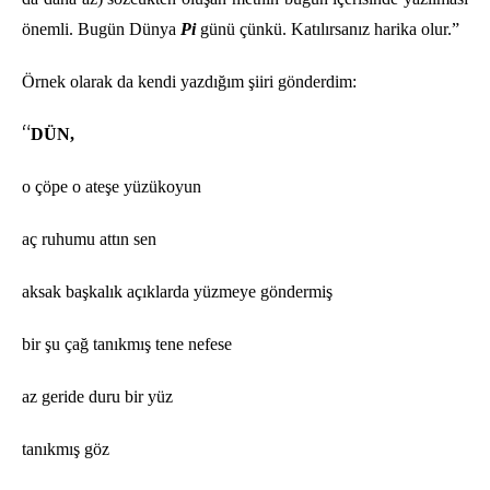
önemli. Bugü
n D
ünya
Pi
günü çünkü. Katılı
rsan
ız harika olur.”
Örnek olarak da kendi yazdığım şiiri gönderdim:
“
DÜN,
o çöpe o ateşe yüzükoyun
aç ruhumu attın sen
aksak başkalık açıklarda yüzmeye göndermiş
bir şu çağ tanıkmış tene nefese
az geride duru bir yüz
tanıkmış göz