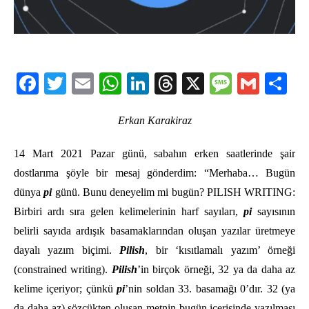
Facebook
Twitter
Email
WhatsApp
LinkedIn
Threads
X
Message
Gmail
Sha
Erkan Karakiraz
14 Mart 2021 Pazar günü, sabahın erken saatlerinde şair
dostlarıma şöyle bir mesaj gönderdim: “
Merhaba
… Bugü
n
d
ünya
pi
günü. Bunu deneyelim mi bugü
n? PILISH WRITING
:
Birbiri ardı sıra gelen kelimelerinin harf sayıları,
pi
sayısının
belirli sayıda ardışık basamaklarından oluşan yazılar üretmeye
dayalı yazım biçimi.
Pilish
, bir ‘kısıtlamalı yazım’ örneğ
i
(constrained writing).
Pilish
’in birç
ok
ö
rneği, 32 ya da daha az
kelime içeriyor; çünkü
pi
’nin soldan 33. basamağı 0’dır. 32 (ya
da daha az) s
ö
zcükten oluşan metnin bugün içerisinde yazılması