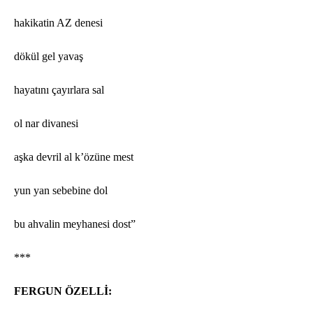
hakikatin AZ denesi
d
ö
kül gel yavaş
hayatını ç
ay
ırlara sal
ol nar divanesi
aşka devril al k’
ö
zü
ne mest
yun yan sebebine dol
bu ahvalin meyhanesi dost”
***
FERGUN ÖZELLİ: