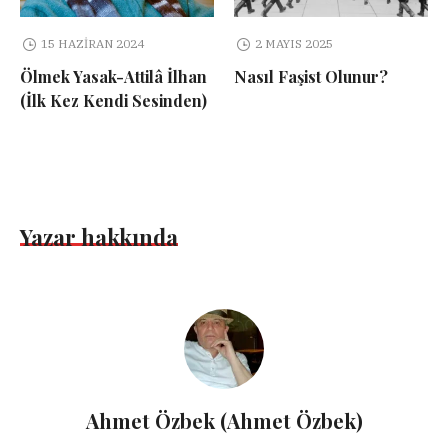
15 HAZIRAN 2024
2 MAYIS 2025
Ölmek Yasak-Attilâ İlhan
Nasıl Faşist Olunur?
(İlk Kez Kendi Sesinden)
Yazar hakkında
Ahmet Özbek (Ahmet Özbek)