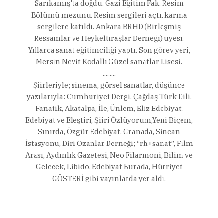
Sarıkamış'ta doğdu. Gazi Eğitim Fak. Resim
Bölümü mezunu. Resim sergileri açtı, karma
sergilere katıldı. Ankara BRHD (Birleşmiş
Ressamlar ve Heykeltıraşlar Derneği) üyesi.
Yıllarca sanat eğitimciliği yaptı. Son görev yeri,
Mersin Nevit Kodallı Güzel sanatlar Lisesi.
.........
Şiirleriyle; sinema, görsel sanatlar, düşünce
yazılarıyla: Cumhuriyet Dergi, Çağdaş Türk Dili,
Fanatik, Akatalpa, İle, Ünlem, Eliz Edebiyat,
Edebiyat ve Eleştiri, Şiiri Özlüyorum,Yeni Biçem,
Sınırda, Özgür Edebiyat, Granada, Sincan
İstasyonu, Diri Ozanlar Derneği; “rh+sanat”, Film
Arası, Aydınlık Gazetesi, Neo Filarmoni, Bilim ve
Gelecek, Libido, Edebiyat Burada, Hürriyet
GÖSTERİ gibi yayınlarda yer aldı.