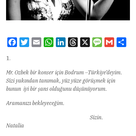
Facebook
Twitter
Email
WhatsApp
LinkedIn
Threads
X
Message
Gmail
Sha
1.
Mr. Ozbek bir konser için Bodrum –Türkiye’deyim.
Sizi yakından tanımak, yüz yüze görüşmek için
bunun iyi bir şans olduğunu düşünüyorum.
Aramanızı bekleyeceğim.
Sizin.
Natalia