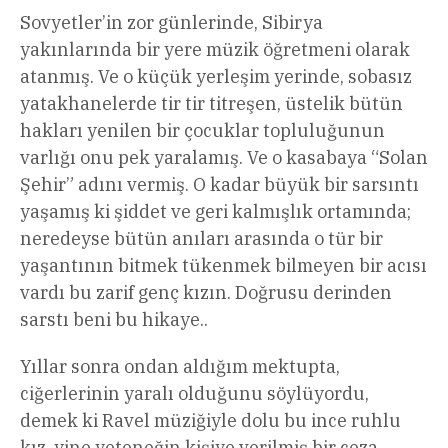
Sovyetler’in zor günlerinde, Sibirya
yakınlarında bir yere müzik öğretmeni olarak
atanmış. Ve o küçük yerleşim yerinde, sobasız
yatakhanelerde tir tir titreşen, üstelik bütün
hakları yenilen bir çocuklar topluluğunun
varlığı onu pek yaralamış. Ve o kasabaya “Solan
Şehir” adını vermiş. O kadar büyük bir sarsıntı
yaşamış ki şiddet ve geri kalmışlık ortamında;
neredeyse bütün anıları arasında o tür bir
yaşantının bitmek tükenmek bilmeyen bir acısı
vardı bu zarif genç kızın. Doğrusu derinden
sarstı beni bu hikaye..
Yıllar sonra ondan aldığım mektupta,
ciğerlerinin yaralı olduğunu söylüyordu,
demek ki Ravel müziğiyle dolu bu ince ruhlu
kız, yine yeteneğin kişiye verilmiş bir ceza