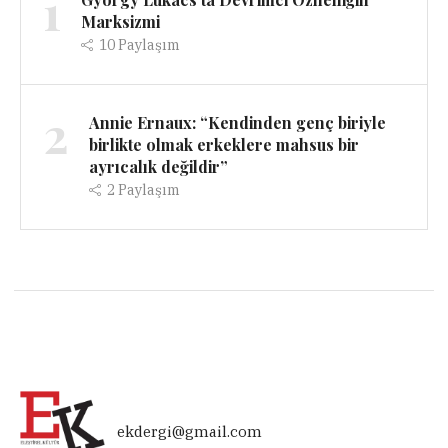
1
Marksizmi
10
Paylaşım
2
Annie Ernaux: “Kendinden genç biriyle
birlikte olmak erkeklere mahsus bir
ayrıcalık değildir”
2
Paylaşım
ekdergi@gmail.com