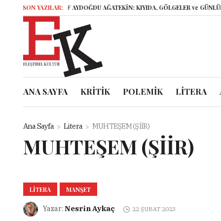
SON YAZILAR:
ELİF AYDOĞDU AĞATEKİN: KIYIDA, GÖLGELER ve GÜNLÜKLER
İs
ANA SAYFA
KRİTİK
POLEMİK
LİTERA
Ana Sayfa
Litera
MUHTEŞEM (ŞİİR)
MUHTEŞEM (ŞİİR)
LITERA
MANŞET
Nesrin Aykaç
Yazar:
22 ŞUBAT 2023