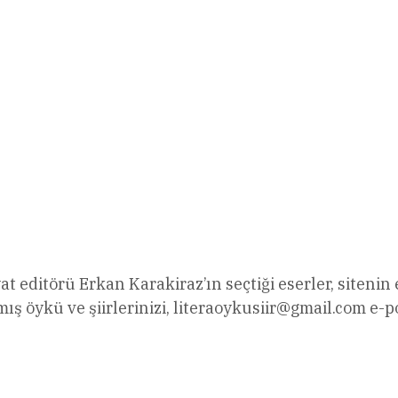
 editörü Erkan Karakiraz’ın seçtiği eserler, sitenin
ş öykü ve şiirlerinizi,
literaoykusiir@gmail.com
e-po