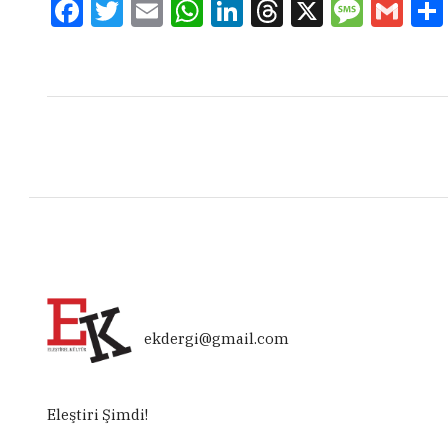
Facebook
Twitter
Email
WhatsApp
LinkedIn
Threads
X
Message
Gmai
ekdergi@gmail.com
Eleştiri Şimdi!