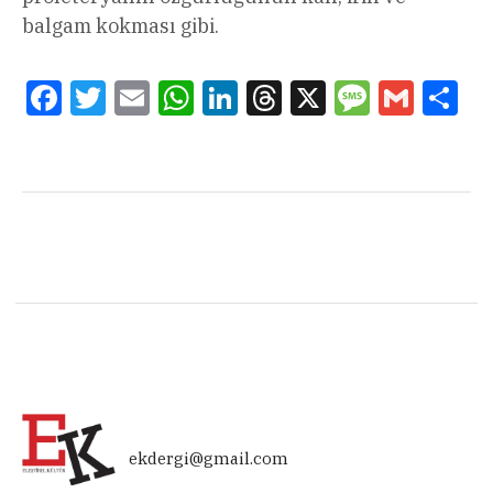
balgam kokması gibi.
Facebook
Twitter
Email
WhatsApp
LinkedIn
Threads
X
Message
Gmail
Sha
ekdergi@gmail.com