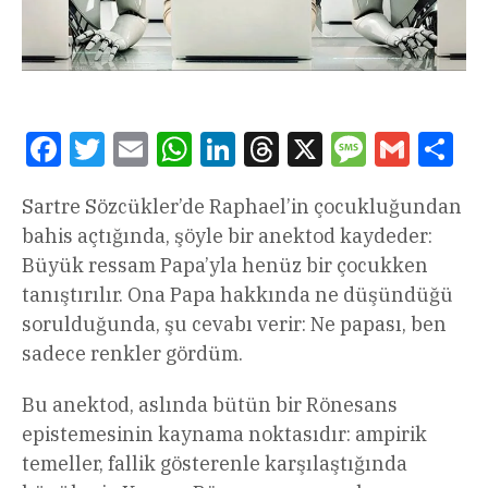
Facebook
Twitter
Email
WhatsApp
LinkedIn
Threads
X
Message
Gmail
Sha
Sartre Sözcükler’de Raphael’in çocukluğundan
bahis açtığında, şöyle bir anektod kaydeder:
Büyük ressam Papa’yla henüz bir çocukken
tanıştırılır. Ona Papa hakkında ne düşündüğü
sorulduğunda, şu cevabı verir: Ne papası, ben
sadece renkler gördüm.
Bu anektod, aslında bütün bir Rönesans
epistemesinin kaynama noktasıdır: ampirik
temeller, fallik gösterenle karşılaştığında