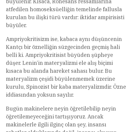
büyülenir. Kısaca, Rönesans ressamlarına
atfedilen homoseksüelliğin temelinde fallusla
kurulan bu ilişki türü vardır: iktidar ampirisisti
büyüler.
Ampriyokritisizm ise, kabaca aynı düşüncenin
Kantçı bir öznelliğin süzgecinden geçmiş hali
belli ki. Ampriyokritisist büyüden şüpheye
düşer. Lenin’in materyalizmi ele alış biçimi
kısaca bu alanda hareket sahası bulur. Bu
materyalizm çeşidi büyülenmemek üzerine
kurulu, Spinozist bir kaba materyalizmdir. Özne
iddiasından yoksun sayılır.
Bugün makinelere neyin öğretilebilip neyin
öğretilemeyeceğini tartışıyoruz. Ancak
makinelerle ilgili ilginç olan şey, insansı