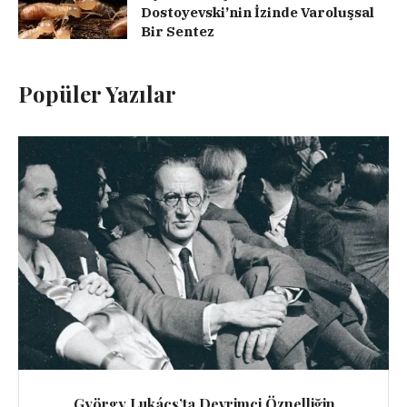
Dostoyevski’nin İzinde Varoluşsal
Bir Sentez
Popüler Yazılar
György Lukács’ta Devrimci Öznelliğin