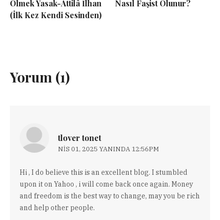
Ölmek Yasak-Attilâ İlhan
Nasıl Faşist Olunur?
(İlk Kez Kendi Sesinden)
Yorum (1)
tlover tonet
NIS 01, 2025 YANINDA 12:56PM
Hi , I do believe this is an excellent blog. I stumbled
upon it on Yahoo , i will come back once again. Money
and freedom is the best way to change, may you be rich
and help other people.