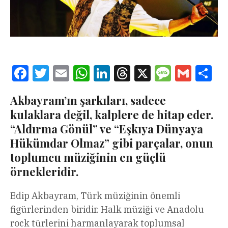
Facebook
Twitter
Email
WhatsApp
LinkedIn
Threads
X
Message
Gmail
Sha
Akbayram’ın şarkıları, sadece
kulaklara değil, kalplere de hitap eder.
“Aldırma Gönül” ve “Eşkıya Dünyaya
Hükümdar Olmaz” gibi parçalar, onun
toplumcu müziğinin en güçlü
örnekleridir.
Edip Akbayram, Türk müziğinin önemli
figürlerinden biridir. Halk müziği ve Anadolu
rock türlerini harmanlayarak toplumsal