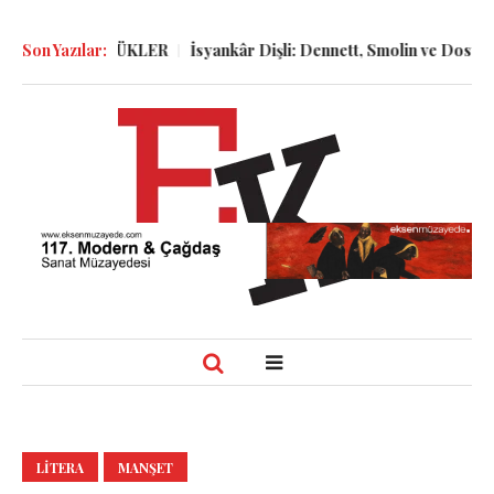
 ve GÜNLÜKLER
Son Yazılar:
İsyankâr Dişli: Dennett, Smolin ve Dostoyevski’n
LITERA
MANŞET