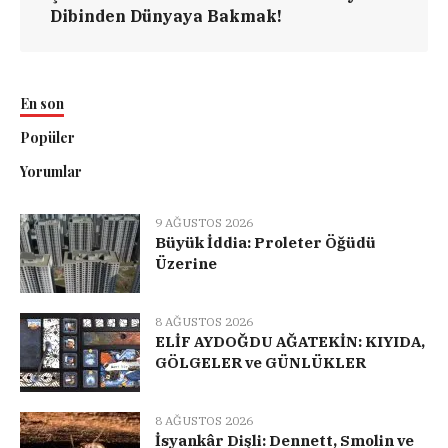
Dibinden Dünyaya Bakmak!
En son
Popüler
Yorumlar
9 AĞUSTOS 2026
Büyük İddia: Proleter Öğüdü
Üzerine
8 AĞUSTOS 2026
ELİF AYDOĞDU AĞATEKİN: KIYIDA,
GÖLGELER ve GÜNLÜKLER
8 AĞUSTOS 2026
İsyankâr Dişli: Dennett, Smolin ve