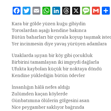
Facebook
Twitter
Email
WhatsApp
LinkedIn
Threads
X
Message
Gmai
Kara bir gölde yüzen kuğu gibiydin
Toroslardan aşağı kendine bakınca
Bütün baharları bir çuvala koyup taşımak iste
Yer incinmesin diye yavaş yürüyen adamlara
Uzaklarda ışıyan bir köy gibi çocukluk
Birbirini tamamlayan iki imgeydi dağlarla
Ufukta kaybolan küçük bir noktaya döndü
Kendine yüklediğin bütün ödevler
İnsanlığın hâlâ nefes aldığı
Zulümden kaçan köylerde
Günbatımına ölülerin gölgesini asan
Nice peygamber saklıyor bağrında