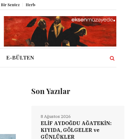
z
Herbert Melzig ve Atatürk
Miz Volume XII
Şahbender Korkmaz: Kas
E-BÜLTEN
Son Yazılar
8 Ağustos 2026
ELİF AYDOĞDU AĞATEKİN:
KIYIDA, GÖLGELER ve
GÜNLÜKLER