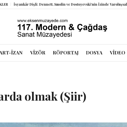
yankâr Dişli: Dennett, Smolin ve Dostoyevski’nin İzinde Varoluşsal Bir Sente
ART-İZAN
VİZÖR
RÖPORTAJ
DOSYA
VİDEO
arda olmak (Şiir)