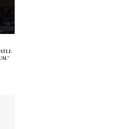
ATLI:
UM.”