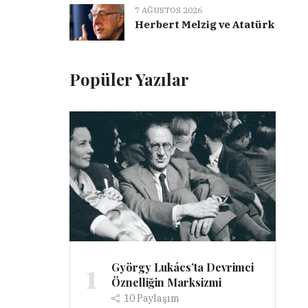
7 AĞUSTOS 2026
Herbert Melzig ve Atatürk
Popüler Yazılar
1
György Lukács’ta Devrimci
Öznelliğin Marksizmi
10
Paylaşım