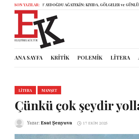
SON YAZILAR:
ELİF AYDOĞDU AĞATEKİN: KIYIDA, GÖLGELER ve GÜNLÜKLER
İs
ANA SAYFA
KRİTİK
POLEMİK
LİTERA
LITERA
MANŞET
Çünkü çok şeydir yoll
Esat Şenyuva
Yazar:
17 EKIM 2025