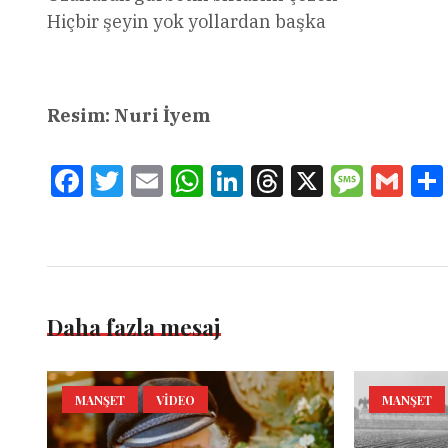
Hiçbir şeyin yok yollardan başka
Resim: Nuri İyem
Facebook
Twitter
Email
WhatsApp
LinkedIn
Threads
X
Message
Gmai
Daha fazla mesaj
MANŞET
VIDEO
MANŞET