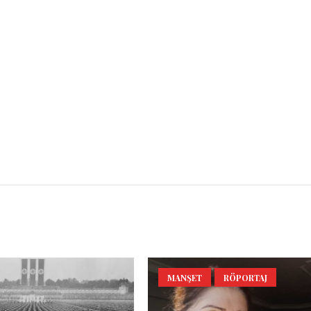
l
Share
MANŞET
RÖPORTAJ