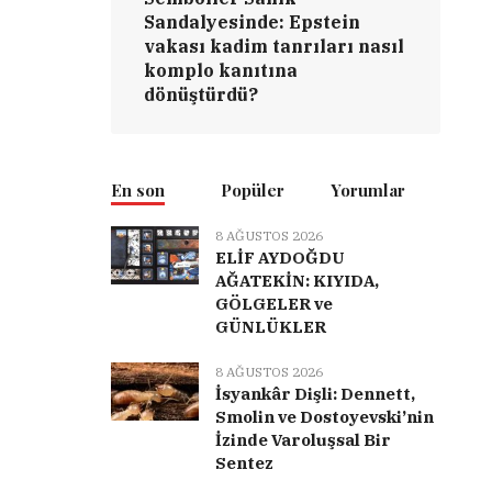
Sandalyesinde: Epstein
vakası kadim tanrıları nasıl
komplo kanıtına
dönüştürdü?
En son
Popüler
Yorumlar
8 AĞUSTOS 2026
ELİF AYDOĞDU
AĞATEKİN: KIYIDA,
GÖLGELER ve
GÜNLÜKLER
8 AĞUSTOS 2026
İsyankâr Dişli: Dennett,
Smolin ve Dostoyevski’nin
İzinde Varoluşsal Bir
Sentez