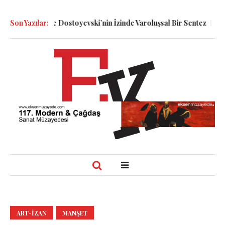
Smolin ve Dostoyevski’nin İzinde Varoluşsal Bir Sentez
Son Yazılar:
Herbert Me
ART-IZAN
MANŞET