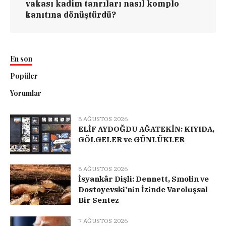
vakası kadim tanrıları nasıl komplo
kanıtına dönüştürdü?
En son
Popüler
Yorumlar
8 AĞUSTOS 2026
ELİF AYDOĞDU AĞATEKİN: KIYIDA,
GÖLGELER ve GÜNLÜKLER
8 AĞUSTOS 2026
İsyankâr Dişli: Dennett, Smolin ve
Dostoyevski’nin İzinde Varoluşsal
Bir Sentez
7 AĞUSTOS 2026