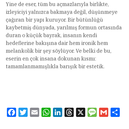
Yine de eser, tüm bu açmazlarıyla birlikte,
izleyiciyi yalnızca bakmaya değil, düşünmeye
çağıran bir yapı kuruyor. Bir bütünlüğü
kaybetmiş dünyada, yarılmış formun ortasında
duran o küçük bayrak, insanın kendi
hedeflerine bakışına dair hem ironik hem
melankolik bir şey söylüyor. Ve belki de bu,
eserin en çok insana dokunan kısmı:
tamamlanmamışlıkla barışık bir estetik.
Facebook
Twitter
Email
WhatsApp
LinkedIn
Threads
X
Message
Gmail
Sha