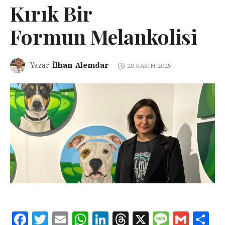
Kırık Bir
Formun Melankolisi
İlhan Alemdar
Yazar:
28 KASIM 2025
Facebook
Twitter
Email
WhatsApp
LinkedIn
Threads
X
Message
Gmail
Sha