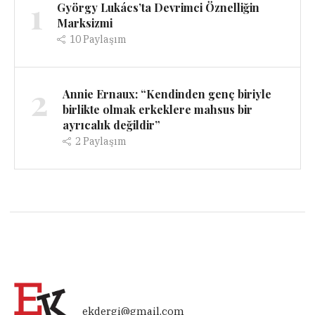
1
György Lukács’ta Devrimci Öznelliğin
Marksizmi
10
Paylaşım
2
Annie Ernaux: “Kendinden genç biriyle
birlikte olmak erkeklere mahsus bir
ayrıcalık değildir”
2
Paylaşım
ekdergi@gmail.com