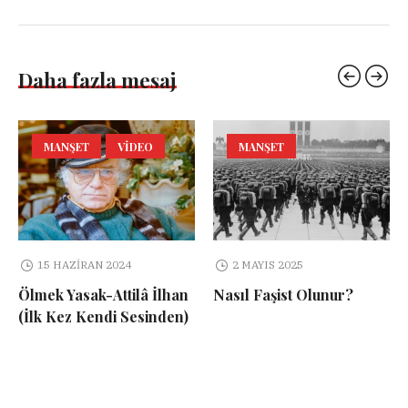
Daha fazla mesaj
MANŞET
VIDEO
MANŞET
15 HAZIRAN 2024
2 MAYIS 2025
Ölmek Yasak-Attilâ İlhan
Nasıl Faşist Olunur?
(İlk Kez Kendi Sesinden)