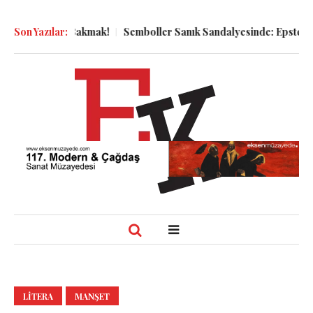
aya Bakmak!
Son Yazılar:
Semboller Sanık Sandalyesinde: Epstein vakası kadim
LITERA
MANŞET