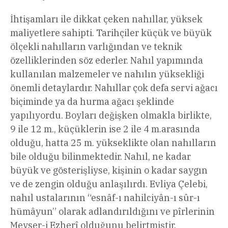
İhtişamları ile dikkat çeken nahıllar, yüksek
maliyetlere sahipti. Tarihçiler küçük ve büyük
ölçekli nahılların varlığından ve teknik
özelliklerinden söz ederler. Nahıl yapımında
kullanılan malzemeler ve nahılın yüksekliği
önemli detaylardır. Nahıllar çok defa servi ağacı
biçiminde ya da hurma ağacı şeklinde
yapılıyordu. Boyları değişken olmakla birlikte,
9 ile 12 m., küçüklerin ise 2 ile 4 m.arasında
olduğu, hatta 25 m. yükseklikte olan nahılların
bile olduğu bilinmektedir. Nahıl, ne kadar
büyük ve gösterişliyse, kişinin o kadar saygın
ve de zengin olduğu anlaşılırdı. Evliya Çelebi,
nahıl ustalarının “esnâf-ı nahilciyân-ı sûr-ı
hümâyun” olarak adlandırıldığını ve pîrlerinin
Meyser-i Ezherî olduğunu belirtmiştir.