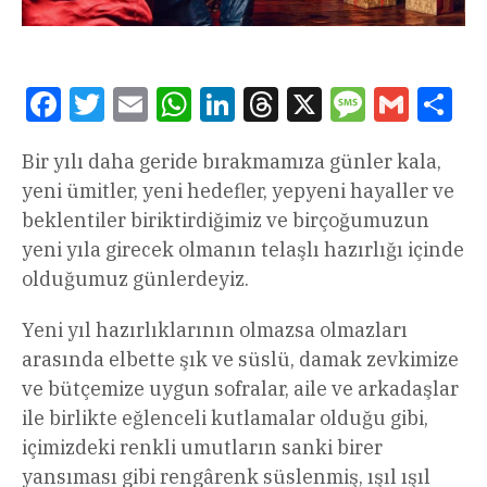
Facebook
Twitter
Email
WhatsApp
LinkedIn
Threads
X
Message
Gmail
Sha
Bir yılı daha geride bırakmamıza günler kala,
yeni ümitler, yeni hedefler, yepyeni hayaller ve
beklentiler biriktirdiğimiz ve birçoğumuzun
yeni yıla girecek olmanın telaşlı hazırlığı içinde
olduğumuz günlerdeyiz.
Yeni yıl hazırlıklarının olmazsa olmazları
arasında elbette şık ve süslü, damak zevkimize
ve bütçemize uygun sofralar, aile ve arkadaşlar
ile birlikte eğlenceli kutlamalar olduğu gibi,
içimizdeki renkli umutların sanki birer
yansıması gibi rengârenk süslenmiş, ışıl ışıl