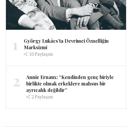
1
György Lukács’ta Devrimci Öznelliğin
Marksizmi
10
Paylaşım
2
Annie Ernaux: “Kendinden genç biriyle
birlikte olmak erkeklere mahsus bir
ayrıcalık değildir”
2
Paylaşım