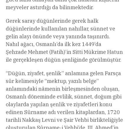
meyveler astırdığı da bilinmektedir.
Gerek saray düğünlerinde gerek halk
düğünlerinde kullanılan nahıllar, sünnet ve
gelin alayı önünde veya yanında taşınırdı.
Nahıl ağacı, Osmanlı’da ilk kez 1449’da
Şehzade Mehmet (Fatih)’in Sitti Mükrime Hatun
ile gerçekleşen düğün şenliğinde görülmüştür.
“Düğün, ziyafet, şenlik” anlamına gelen Farsça
sûr kelimesiyle “mektup, yazılı belge”
anlamındaki nâmenin birleşmesinden oluşan,
Osmanlı döneminde evlilik, sünnet, doğum gibi
olaylarda yapılan şenlik ve ziyafetleri konu
edinen Sûrname adı verilen kitaplardan, 1720
tarihli Nakkaş Levni ve Şair Vehbi birlikteliğiyle
oluşturulan Sûrname-i Vehbi’de, III. Ahmed’in