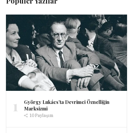
Popüler Yazılar
1
György Lukács’ta Devrimci Öznelliğin
Marksizmi
10
Paylaşım