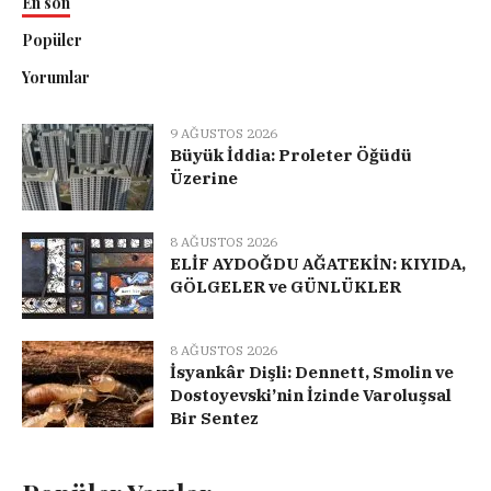
En son
Popüler
Yorumlar
9 AĞUSTOS 2026
Büyük İddia: Proleter Öğüdü
Üzerine
8 AĞUSTOS 2026
ELİF AYDOĞDU AĞATEKİN: KIYIDA,
GÖLGELER ve GÜNLÜKLER
8 AĞUSTOS 2026
İsyankâr Dişli: Dennett, Smolin ve
Dostoyevski’nin İzinde Varoluşsal
Bir Sentez