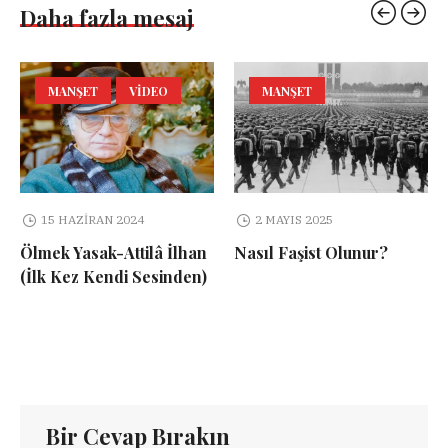
Daha fazla mesaj
MANŞET
VIDEO
MANŞET
15 HAZIRAN 2024
2 MAYIS 2025
Ölmek Yasak-Attilâ İlhan
Nasıl Faşist Olunur?
(İlk Kez Kendi Sesinden)
Bir Cevap Bırakın