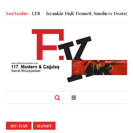
e GÜNLÜKLER
Son Yazılar:
İsyankâr Dişli: Dennett, Smolin ve Dostoyevski’nin İ
ART-IZAN
MANŞET