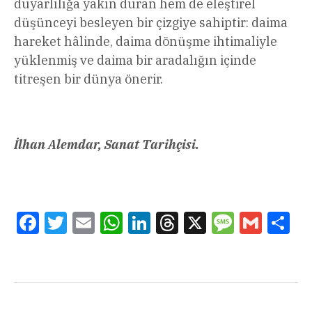
duyarlılığa yakın duran hem de eleştirel
düşünceyi besleyen bir çizgiye sahiptir: daima
hareket hâlinde, daima dönüşme ihtimaliyle
yüklenmiş ve daima bir aradalığın içinde
titreşen bir dünya önerir.
İlhan Alemdar, Sanat Tarihçisi.
Facebook
Twitter
Email
WhatsApp
LinkedIn
Threads
X
Message
Gmail
Sha