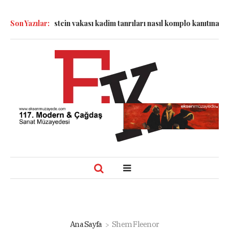
yesinde: Epstein vakası kadim tanrıları nasıl komplo kanıtına dönü
Son Yazılar:
Ana Sayfa
Shem Fleenor