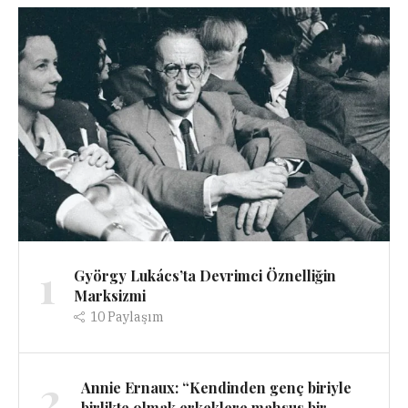
1
György Lukács’ta Devrimci Öznelliğin
Marksizmi
10
Paylaşım
2
Annie Ernaux: “Kendinden genç biriyle
birlikte olmak erkeklere mahsus bir