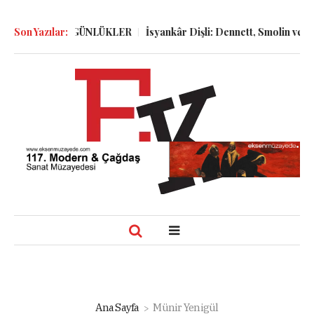
ÖLGELER ve GÜNLÜKLER
Son Yazılar:
İsyankâr Dişli: Dennett, Smolin ve Dosto
Ana Sayfa
Münir Yenigül