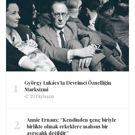
1
György Lukács’ta Devrimci Öznelliğin
Marksizmi
10
Paylaşım
2
Annie Ernaux: “Kendinden genç biriyle
birlikte olmak erkeklere mahsus bir
ayrıcalık değildir”