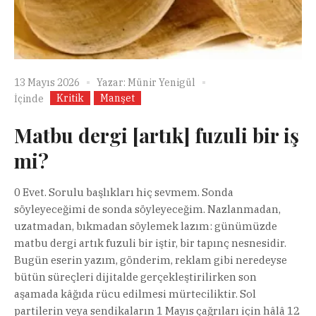
13 Mayıs 2026
Yazar:
Münir Yenigül
Kritik
Manşet
İçinde
Matbu dergi [artık] fuzuli bir iş
mi?
0 Evet. Sorulu başlıkları hiç sevmem. Sonda
söyleyeceğimi de sonda söyleyeceğim. Nazlanmadan,
uzatmadan, bıkmadan söylemek lazım: günümüzde
matbu dergi artık fuzuli bir iştir, bir tapınç nesnesidir.
Bugün eserin yazım, gönderim, reklam gibi neredeyse
bütün süreçleri dijitalde gerçekleştirilirken son
aşamada kâğıda rücu edilmesi mürteciliktir. Sol
partilerin veya sendikaların 1 Mayıs çağrıları için hâlâ 12