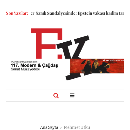
k!
Son Yazılar:
Semboller Sanık Sandalyesinde: Epstein vakası kadim tanrılar
Ana Sayfa
Mehmet Utku