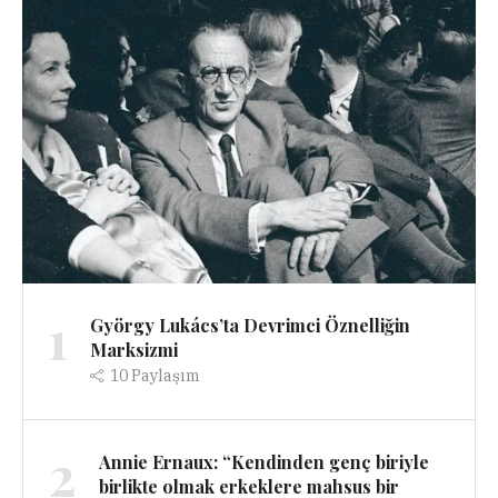
1
György Lukács’ta Devrimci Öznelliğin
Marksizmi
10
Paylaşım
2
Annie Ernaux: “Kendinden genç biriyle
birlikte olmak erkeklere mahsus bir