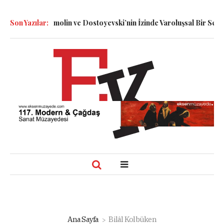
i: Dennett, Smolin ve Dostoyevski’nin İzinde Varoluşsal Bir Sentez
Son Yazılar:
Ana Sayfa
Bilâl Kolbüken