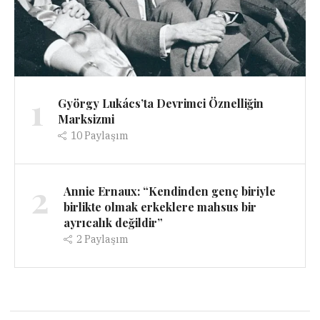
1
György Lukács’ta Devrimci Öznelliğin
Marksizmi
10
Paylaşım
2
Annie Ernaux: “Kendinden genç biriyle
birlikte olmak erkeklere mahsus bir
ayrıcalık değildir”
2
Paylaşım