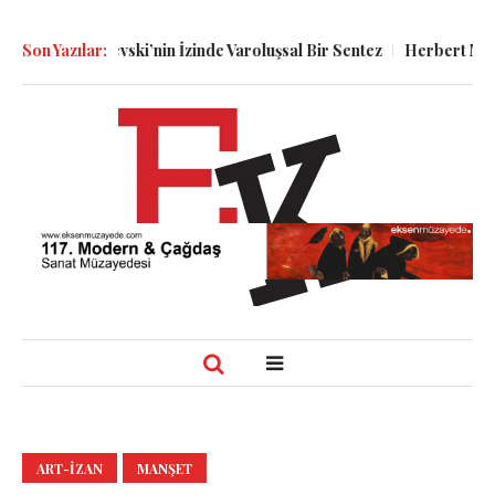
toyevski’nin İzinde Varoluşsal Bir Sentez
Son Yazılar:
Herbert Melzig ve Atat
ART-IZAN
MANŞET