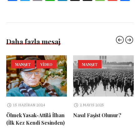
Daha fazla mesaj
MANŞET
VIDEO
MANŞET
15 HAZIRAN 2024
2 MAYIS 2025
Ölmek Yasak-Attilâ İlhan
Nasıl Faşist Olunur?
(İlk Kez Kendi Sesinden)