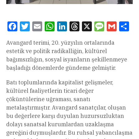
Facebook
Twitter
Email
WhatsApp
LinkedIn
Threads
X
Message
Gmail
Sha
Avangard terimi, 20. yüzyılın ortalarında
estetik ve politik radikalliğin, kültürel
bağımsızlığın, sosyal isyanların şekillenmeye
başladığı dönemlerde gündeme gelmiştir.
Batı toplumlarında kapitalist gelişmeler,
kültürel faaliyetlerin ticari değer
çöküntülerine uğraması, sanatı
metalaştırmıştır. Avangard sanatçılar, oluşan
bu değerlere karşı duyulan huzursuzluktan
dolayı sanatsal kurumlardan uzaklaşma
gereğini duymuşlardır. Bu ruhsal yabancılaşma