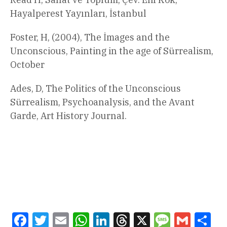
Hayalperest Yayınları, İstanbul
Foster, H, (2004), The İmages and the
Unconscious, Painting in the age of Sürrealism,
October
Ades, D, The Politics of the Unconscious
Sürrealism, Psychoanalysis, and the Avant
Garde, Art History Journal.
Facebook
Twitter
Email
WhatsApp
LinkedIn
Threads
X
Message
Gmail
Sha