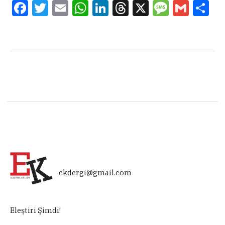
Facebook
Twitter
Email
WhatsApp
LinkedIn
Threads
X
Message
Gmail
Sha
ekdergi@gmail.com
Eleştiri Şimdi!