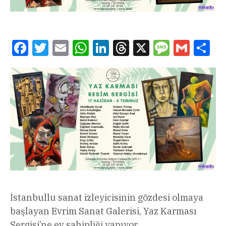
Facebook
Twitter
Email
WhatsApp
LinkedIn
Threads
X
Message
Gmail
Sha
İstanbullu sanat izleyicisinin gözdesi olmaya
başlayan Evrim Sanat Galerisi, Yaz Karması
Sergisi’ne ev sahipliği yapıyor.