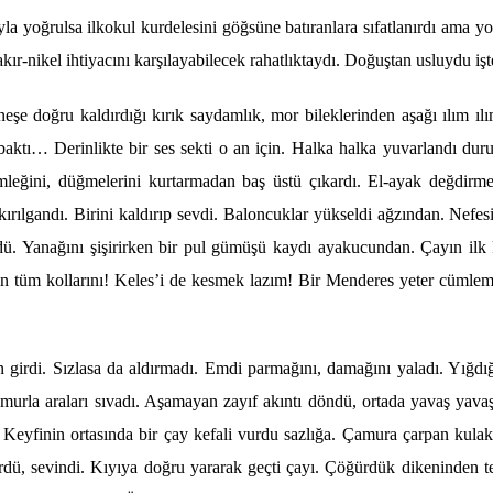
yla yoğrulsa ilkokul kurdelesini göğsü
ne bat
ıranlara sıfatlanırdı ama 
r-nikel ihtiyacını karşılayabilecek rahatlıktaydı. Doğuştan usluydu işte,
 doğru kaldırdığı kırık saydamlık, mor bileklerinden aşağı ılım ılım
 baktı… Derinlikte bir ses sekti o an için. Halka halka yuvarlandı dur
mleğ
ini, d
üğmelerini kurtarmadan baş üstü çıkardı. El-ayak değdirmed
, kırılgandı. Birini kaldırıp sevdi. Baloncuklar yükseldi ağzından. Nef
d
ü. Yanağını şişirirken bir pul gümüşü kaydı ayakucundan. Ç
ay
ın ilk
in t
üm kollarını! Keles
’
i de kesmek lazım! Bir Menderes yeter cümlemi
an girdi. Sızlasa da aldırmadı. Emdi parmağını
, dama
ğını yaladı. Yığdı
çamurla araları sıvadı. Aşamayan zayı
f ak
ıntı d
ö
ndü, ortada yavaş yavaş
Keyfinin ortasında bir çay kefali vurdu sazlığ
a.
Çamura çarpan kulakçı
rdü, sevindi. Kıyıya doğru yararak geç
ti
ç
ay
ı. Çöğürdük dikeninden t