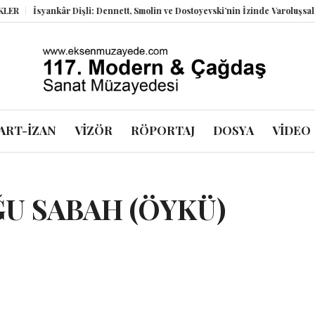
İsyankâr Dişli: Dennett, Smolin ve Dostoyevski’nin İzinde Varoluşsal Bir 
ART-İZAN
VİZÖR
RÖPORTAJ
DOSYA
VİDEO
U SABAH (ÖYKÜ)