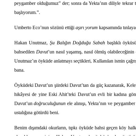
peygamber olduğumuz”
der
; sonra da Yekta’nın diliyle tekrar t
başlıyorum.”.
Umberto Eco
’nun s
ö
zünü
etti
ği
aşırı yorum
kapsamında tınlayac
Hakan Unutmaz,
Şu Balığı
n Do
ğduğu Sabah
başlıklı öyküs
bahsedilen
Davut
’un nasıl yaşamış, nasıl
ö
lmüş olabileceğinin 
Unutmaz’ın
ö
yküde anlatmayı seçtikleri, Kullanılan ismin çağrı
bana.
Öyküdeki Davut’un şiirdeki Davut’tan da güç kazanarak, Kele
hikâyesi de yine Eski Ahit’teki Davut’un evli bir kadına g
ö
n
Davut’un
doğruculuğunun
ele alınışı, Yekta’nın ve peygamber
ustalığına g
ö
türdü beni.
Benim dışımdaki okurların, tıpkı öyküde bahsi geçen k
ö
y hal