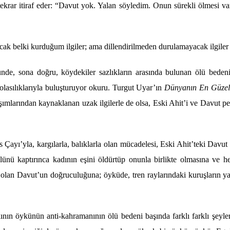
ekrar itiraf eder:
“
Davut yok. Yalan s
ö
yledim. Onun sürekli
ö
lmesi va
ak belki kurduğum ilgiler; ama dillendirilmeden durulamayacak ilgile
ünde, sona doğru, k
ö
ydekiler sazlıkların arasında bulunan
ö
lü beden
olasılıklarıyla buluşturuyor okuru. Turgut Uyar’ın
Dünyanı
n En G
üze
şımlarından kaynaklanan uzak ilgilerle de olsa, Eski Ahit’
i
ve Davut pey
s Ç
ay
ı’yla, kargılarla, balıklarla olan mücadelesi, Eski Ahit’teki Da
lünü kaptırınca kadının eşini
ö
ldürtüp onunla birlikte olmasına ve h
 olan Davut’
un do
ğruculuğ
una;
ö
yküde, tren raylarındaki kuruşların 
kının
ö
ykünün anti-kahramanının
ö
lü bedeni başında farklı farklı şeyle