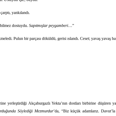
çarptı, yankılandı.
 bilmez dostuydu.
Sap
ıtmışlar peygamberi
…”
ekmeledi. Pulun bir parçası d
ö
küldü, gerisi ı
sland
ı. Ceset; yavaş yavaş
ba
ine yerleştirdiği Akçaburgazlı Yekta’nın dostları birbirine düşüren ya
urduğunda S
ö
ylediği Mezmurdur
’
da,
“
Biz küçük adamlarız. Davut’la 