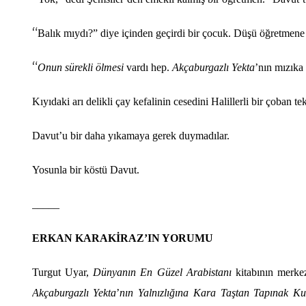
“
Balık mı
yd
ı
?
” diye iç
inden ge
çirdi bir çocuk. Düşü öğretmene 
“
Onun sürekli
ö
lmesi
vardı hep.
Akçaburgazlı Yekta
’
nın mızıka
Kıyıdaki arı delikli çay kefalinin cesedini Halillerli bir çoban t
Davut
’
u bir daha yıkamaya gerek duymadılar.
Yosunla bir k
ö
stü Davut.
_____
ERKAN KARAKİ
RAZ
’IN YORUMU
Turgut Uyar,
Dünyanı
n En G
üzel Arabistanı
kitabının merkez
Akçaburgazlı Yekta
’
nın Yalnızlığına Kara Taştan Tapınak K