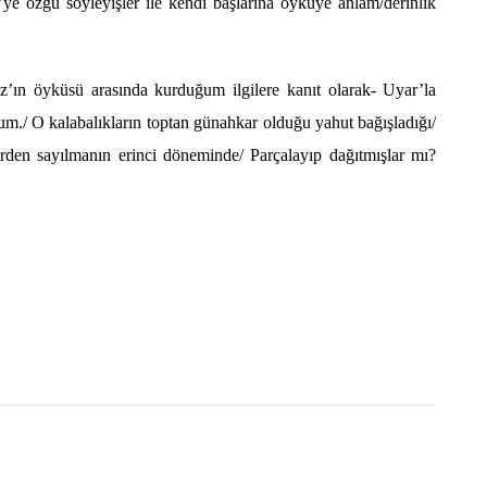
e’ye
ö
zgü s
ö
yleyişler ile kendi başlarına
ö
yküye anlam/derinlik
az’ın
ö
yküsü arasında kurduğum ilgilere kanıt olarak- Uyar’la
./ O kalabalıkların toptan günahkar olduğu yahut bağışladığı/
den sayılmanın erinci d
ö
neminde/ Parçalayı
p da
ğıtmışlar mı?