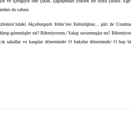
yle ve içeriğiyle
ö
ne çı
kan,
çağrışımları yüksek bir
ö
ykü çünkü. Eg
ımları da cabası.
abistanı
’ndaki
Akçaburgazlı Yekta
’
nın Yalnızlığına…
şiiri ile Unutm
dırı
p g
ö
mmüşler mi? Bilemiyorum./ Yakıp savurmuşlar mı? Bilemiyorum
rcık sakallar ve kargılar d
ö
neminde/ O bakırlar d
ö
neminde/ O hep bir
l
Share