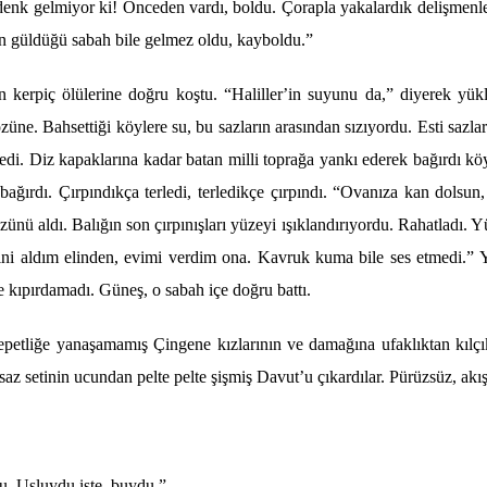
 denk gelmiyor ki! Önceden vardı, boldu. Çorapla yakalardı
k deli
şmenle
arın güldüğü sabah bile gelmez oldu, kayboldu.”
an kerpiç ölülerine doğru koştu.
“
Haliller
’
in suyunu da,” diyerek yük
ö
züne. Bahsettiği k
ö
ylere su, bu sazların arasından sızıyordu. Esti sazla
di. Diz kapaklarına kadar batan milli toprağa yankı ederek bağırdı k
ö
ağırdı. Çırpındıkça terledi, terledikçe çırpındı.
“
Ovanıza kan dolsun, 
zünü aldı. Balığın son çırpınışları yüzeyi ışıklandırıyordu. Rahatladı. 
ini aldım elinden, evimi verdim ona. Kavruk kuma bile ses etmedi.” Ya
e kıpırdamadı. Güneş, o sabah içe doğ
ru batt
ı.
epetliğe yanaşamamış Çingene kızlarının ve damağına ufaklıktan kılçı
 saz setinin ucundan pelte pelte şişmiş Davut
’
u çıkardılar. Pürüzsüz, akı
tu. Usluydu işte, buydu.”