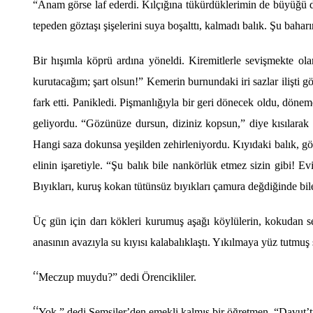
“
Anam g
ö
rse laf ederdi. Kılçığına tükürdüklerimin de büyüğü
tepeden g
ö
ztaşı şişelerini suya boşalttı, kalmadı balık. Şu bah
Bir hışımla k
ö
prü ardına y
ö
neldi. Kiremitlerle sevişmekte ol
kurutacağım; şart olsun!” Kemerin burnundaki iri sazlar iliş
ti g
fark etti. Panikledi. Pişmanlığıyla bir geri d
ö
necek oldu, d
ö
neme
geliyordu.
“
G
ö
zünüze dursun, diziniz kopsun,” diye kısılarak b
Hangi saza dokunsa yeşilden zehirleniyordu. Kıyıdaki balık, g
ö
elinin işaretiyle. “Şu balık bile nank
ö
rlük etmez sizin gibi! Ev
Bıyıkları, kuruş kokan tütünsüz bıyıkları ç
amura de
ğdiğinde bil
Üç gün iç
in dar
ı k
ö
kleri kurumuş aşağı k
ö
ylülerin, kokudan s
anasını
n avaz
ıyla su kıyısı kalabalıklaştı. Yıkılmaya yüz tutmuş
“
Meczup muydu?” dedi Örencikliler.
“
Yok,” dedi Şemsiler
’
den emekli kalmış bir öğretmen.
“
Davut
’