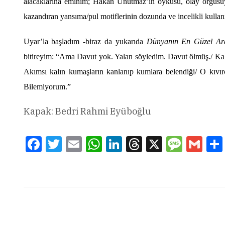
alacaklarına eminim; Hakan Unutmaz’ın
ö
yküsü, olay
ö
rgüsü
kazandıran yansıma/pul motiflerinin dozunda ve incelikli kullan
Uyar’
la ba
şladım -biraz da yukarı
da
Dünyanı
n En G
üzel Ar
bitireyim:
“
Ama Davut yok. Yalan s
ö
yledim. Davut
ö
lmüş./ Kal
Akımsı kalın kumaşların kanlanıp kumlara belendiğ
i/ O k
ıvı
Bilemiyorum.”
Kapak: Bedri Rahmi Eyüboğlu
Facebook
Twitter
Email
WhatsApp
LinkedIn
Threads
X
Message
Gmai