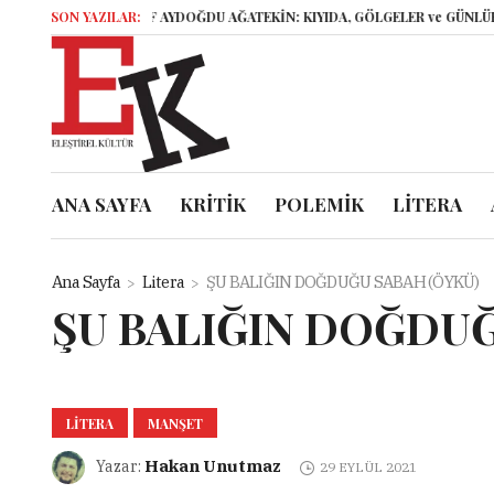
SON YAZILAR:
ELİF AYDOĞDU AĞATEKİN: KIYIDA, GÖLGELER ve GÜNLÜKLER
ANA SAYFA
KRİTİK
POLEMİK
LİTERA
Ana Sayfa
Litera
ŞU BALIĞIN DOĞDUĞU SABAH (ÖYKÜ)
ŞU BALIĞIN DOĞDUĞ
LITERA
MANŞET
Hakan Unutmaz
Yazar:
29 EYLÜL 2021