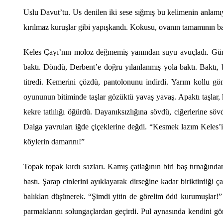
Uslu Davut
’
tu. Us denilen iki sese sığmış bu kelimenin anlamı
kırılmaz kuruşlar gibi yapışkandı. Kokusu, ovanın tamamının bakı
Keles Ç
ay
ı’nın moloz değmemiş yanından suyu avuçladı. Güneşe
baktı. D
ö
ndü
, Derbent
’
e doğru yılanlanmış yola baktı. Baktı,
titredi. Kemerini çözdü, pantolonunu indirdi. Yarım kollu g
ö
oyununun bitiminde taşlar g
ö
züktü yavaş yavaş
. Apakt
ı taşlar
kekre tatlılığı öğürdü. Dayanıksızlığına s
ö
vd
ü
, ci
ğerlerine s
ö
v
Dalga yavruları iğde çiçeklerine değdi.
“
Kesmek lazım Keles
’
k
ö
ylerin damarını
!
”
Topak topak kırdı sazları
. Kam
ış çatlağının biri baş tırnağınd
bastı. Şarap cinlerini ayıklayarak dirseğine kadar biriktirdiği 
balıkları düşünerek. “Şimdi yitin de g
ö
relim
ö
dü kurumuşlar!” 
parmaklarını
solunga
çlardan geçirdi. Pul aynasında kendini g
ö