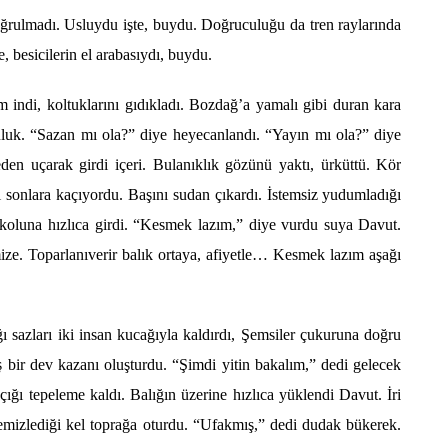
yoğrulmadı. Usluydu işte, buydu. Doğruculuğu da tren raylarında
 besicilerin el arabası
yd
ı, buydu.
 indi, koltuklarını gıdıkladı. Bozdağ’a yamalı gibi duran kara
uluk.
“
Sazan mı
ola?
” diye heyecanlandı.
“
Yayın mı
ola?
” diye
en uçarak girdi içeri. Bulanıklık g
ö
zünü yaktı, ürküttü. K
ö
r
esi sonlara kaçıyordu. Başını sudan çıkardı. İstemsiz yudumladığı
 koluna hızlıca girdi.
“
Kesmek lazım,” diye vurdu suya Davut.
ze. Toparlanıverir balık ortaya, afiyetle… Kesmek lazım aşağı
ğı sazları iki insan kucağıyla kaldırdı, Şemsiler çukuruna doğru
 bir dev kazanı oluşturdu. “Şimdi yitin bakalım,” dedi gelecek
ğı tepeleme kaldı. Balığın üzerine hızlıca yüklendi Davut. İri
emizlediği kel toprağa oturdu.
“
Ufakmış,” dedi dudak bükerek.