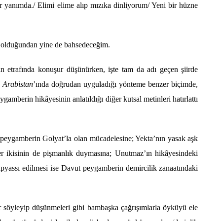
r yanımda./ Elimi elime alı
p m
ızıka dinliyorum/ Yeni bir hüzne
r olduğundan yine de bahsedeceğim.
in etrafında konuş
ur d
üşünürken, işte tam da adı geçen şiirde
l Arabistan
’ında doğrudan uyguladığı y
ö
nteme benzer biçimde,
gamberin hikâyesinin anlatıldığı diğer kutsal metinleri
hat
ırlattı
vut peygamberin Golyat’la olan mücadelesine; Yekta’nın yasak aşk
er ikisinin de pişmanlık duymasına; Unutmaz’ın hikâyesindeki
yapyassı edilmesi ise Davut peygamberin demircilik zanaatındaki
r s
ö
yleyip düşünmeleri gibi bambaşka çağrışımlarla
ö
yküyü ele