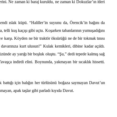
rini. Ne zaman ki baraj kuruldu, ne zaman ki Dokuzlar’ın itleri
lendi ıslak küpü.
“
Haliller
’
in suyunu da, Örencik
’
in bağını da
ra, telli kuş kaçışı gibi uçtu. Koşarken tabanlarının yumuşadığını
ye karşı. K
ö
yden ne bir trakt
ö
r
ö
ksürüğü ne de bir tokmak tınısı
davarınıza kurt ulusun!” Kulak kemikleri, dibine kadar açıldı.
Yüzünde ay yarığı bir boşluk oluştu. “Şu,” dedi tepede kalmış sağ
vaşça indirdi elini. Boynunda, yakmayan bir sıcaklık hissetti.
k batt
ığı için balığı
n her t
ürlüsünü boğaza saymayan Davut
’
un
şmayan, apak taşlar gibi parladı kıyıda Davut.