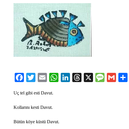
Facebook
Twitter
Email
WhatsApp
LinkedIn
Threads
X
Message
Gmai
Uç tel gibi esti Davut.
Kollarını kesti Davut.
Bütün k
ö
ye küstü Davut.