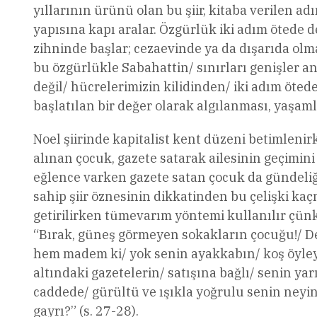
yıllarının ürünü olan bu şiir, kitaba verilen 
yapısına kapı aralar. Özgürlük iki adım ötede 
zihninde başlar; cezaevinde ya da dışarıda olma
bu özgürlükle Sabahattin/ sınırları genişler 
değil/ hücrelerimizin kilidinden/ iki adım ötede
başlatılan bir değer olarak algılanması, yaşaml
Noel şiirinde kapitalist kent düzeni betimlenir
alınan çocuk, gazete satarak ailesinin geçimini 
eğlence varken gazete satan çocuk da gündeliği
sahip şiir öznesinin dikkatinden bu çelişki ka
getirilirken tümevarım yöntemi kullanılır çünkü
“Bırak, güneş görmeyen sokakların çocuğu!/ Derl
hem madem ki/ yok senin ayakkabın/ koş öyley
altındaki gazetelerin/ satışına bağlı/ senin yar
caddede/ gürültü ve ışıkla yoğrulu senin neyin
gayrı?” (s. 27-28).