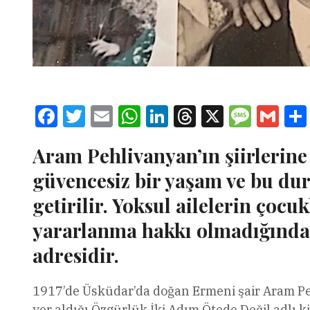
Facebook
Twitter
Email
WhatsApp
LinkedIn
Threads
X
Message
Gmai
Aram Pehlivanyan’ın şiirlerine 
güvencesiz bir yaşam ve bu du
getirilir. Yoksul ailelerin çocu
yararlanma hakkı olmadığından
adresidir.
1917’de Üsküdar’da doğan Ermeni şair Aram Peh
yer aldığı Özgürlük İki Adım Ötede Değil adlı k