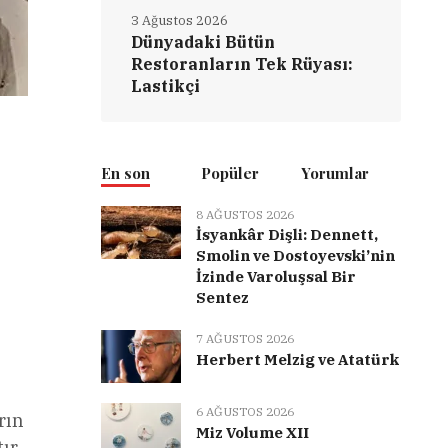
3 Ağustos 2026
Dünyadaki Bütün
Restoranların Tek Rüyası:
Lastikçi
En son
Popüler
Yorumlar
8 AĞUSTOS 2026
İsyankâr Dişli: Dennett,
Smolin ve Dostoyevski’nin
İzinde Varoluşsal Bir
Sentez
7 AĞUSTOS 2026
Herbert Melzig ve Atatürk
6 AĞUSTOS 2026
rın
Miz Volume XII
ır.