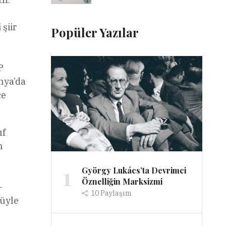
 şiir
Popüler Yazılar
P
nya’da
çe
ıf
n
1
György Lukács’ta Devrimci
Öznelliğin Marksizmi
-
10
Paylaşım
cüyle