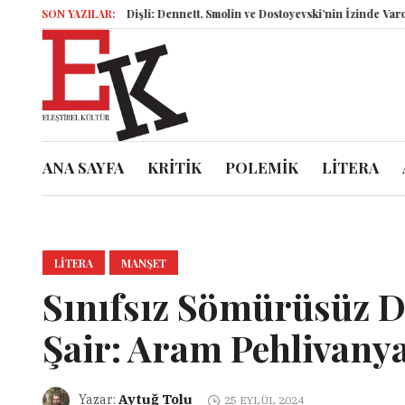
İsyankâr Dişli: Dennett, Smolin ve Dostoyevski’nin İzinde Varoluşsal Bir 
SON YAZILAR:
ANA SAYFA
KRİTİK
POLEMİK
LİTERA
LITERA
MANŞET
Sınıfsız Sömürüsüz D
Şair: Aram Pehlivany
Aytuğ Tolu
Yazar:
25 EYLÜL 2024