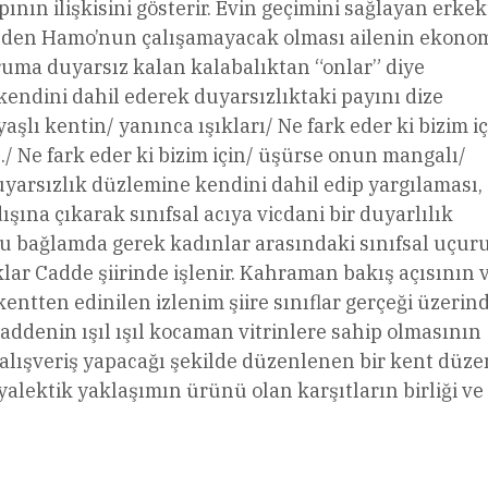
nın ilişkisini gösterir. Evin geçimini sağlayan erkekt
 yüzden Hamo’nun çalışamayacak olması ailenin ekono
ruma duyarsız kalan kalabalıktan “onlar” diye
 kendini dahil ederek duyarsızlıktaki payını dize
aşlı kentin/ yanınca ışıkları/ Ne fark eder ki bizim iç
/ Ne fark eder ki bizim için/ üşürse onun mangalı/
n duyarsızlık düzlemine kendini dahil edip yargılaması,
ışına çıkarak sınıfsal acıya vicdani bir duyarlılık
 Bu bağlamda gerek kadınlar arasındaki sınıfsal uçu
lar Cadde şiirinde işlenir. Kahraman bakış açısının 
kentten edinilen izlenim şiire sınıflar gerçeği üzerin
Caddenin ışıl ışıl kocaman vitrinlere sahip olmasının
n alışveriş yapacağı şekilde düzenlenen bir kent düze
iyalektik yaklaşımın ürünü olan karşıtların birliği ve