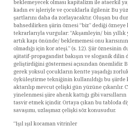
beklemeyecek olması kapitalizm ile ataerkil yapı
kadın ev işleriyle ve çocuklarla ilgilenir. Bu
şartlarını daha da zorlayacaktır. Oluşan bu du
bahsedilirken şiirin öznesi “biz” dediği özneye
tekrarlarıyla vurgular: “Akşamleyin/ bin yıllık y
artık kapı önünde/ beklememesi onu karısının.
olmadığı için kor ateşi.” (s. 12). Şiir öznesini
ajitatif-propagandist bakışın ve sloganik dilin d
geliştirdiğini göstermesi açısından önemlidir.
gerek yoksul çocukların kentte yaşadığı zorluk
öyküleştirme tekniğinin kullanıldığı bu şiirde 
aktarılıp mevcut çelişki gün yüzüne çıkarılır. 
yinelenmesi şiire ahenk kattığı gibi varsılları
tasvir etmek içindir. Ortaya çıkan bu tabloda d
savaşımı, uzlaşmaz çelişki söz konusudur.
“Işıl ışıl kocaman vitrinler