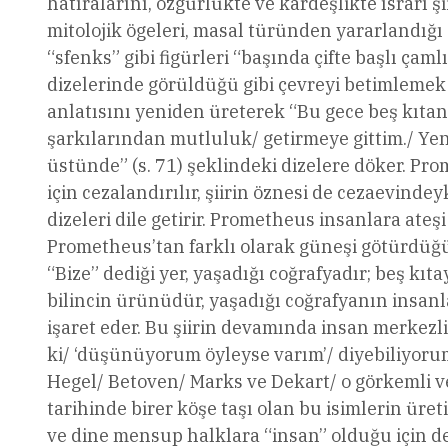
hatıralarını, özgürlükte ve kardeşlikte ısrarı ş
mitolojik ögeleri, masal türünden yararlandığı 
“sfenks” gibi figürleri “başında çifte başlı çam
dizelerinde görüldüğü gibi çevreyi betimlemek 
anlatısını yeniden üreterek “Bu gece beş kıtan
şarkılarından mutluluk/ getirmeye gittim./ Yen
üstünde” (s. 71) şeklindeki dizelere döker. Pr
için cezalandırılır, şiirin öznesi de cezaevi
dizeleri dile getirir. Prometheus insanlara ateş
Prometheus’tan farklı olarak güneşi götürdüğü 
“Bize” dediği yer, yaşadığı coğrafyadır; beş kı
bilincin ürünüdür, yaşadığı coğrafyanın insanla
işaret eder. Bu şiirin devamında insan merkezli 
ki/ ‘düşünüyorum öyleyse varım’/ diyebiliyorum
Hegel/ Betoven/ Marks ve Dekart/ o görkemli ve s
tarihinde birer köşe taşı olan bu isimlerin üre
ve dine mensup halklara “insan” olduğu için değe