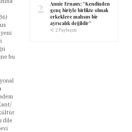
2
yanına
Annie Ernaux: “Kendinden
genç biriyle birlikte olmak
erkeklere mahsus bir
86)
ayrıcalık değildir”
eus
2
Paylaşım
 yeni
i
üğü
ine bu
syonal
a
“madem
Kant/
kültür
 dile
aevi