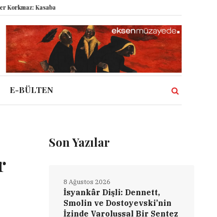
 Kasabanın Kuyu Dibinden Dünyaya Bakmak!
Semboller Sanık Sandalyesin
E-BÜLTEN
Son Yazılar
r
8 Ağustos 2026
İsyankâr Dişli: Dennett,
Smolin ve Dostoyevski’nin
İzinde Varoluşsal Bir Sentez