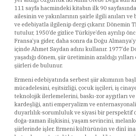
111 sayfa hacmindeki kitabın ilk 90 sayfasında 
ailesinin ve yakınlarının şairle ilgili anıları ve
ve edebiyatla ilgilenip dergi çıkarır. Dönemin 
tutulur, 1950’de gizlice Türkiye’den ayrılıp ön
Fransa’ya gider, daha sonra da Doğu Almanya’ya
içinde Ahmet Saydan adını kullanır. 1977’de D
yaşadığı dönem, şiir üretiminin azaldığı yılları
şiirleri de bulunur.
Ermeni edebiyatında serbest şiir akımının ba
mücadelesini, eşitsizliği, çocuk işçileri, iş cin
teknolojik ilerlemelerini, baskı-zor aygıtları ve 
kardeşliği, anti emperyalizm ve enternasyonali
duyarlılık-sorumluluk ve siyasi bir perspektif 
doğa-zaman ilişkisini, yaşam sevincini, melanko
şiirlerinde işler. Ermeni kültürünün ve dinî inan