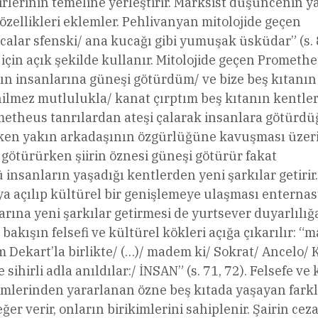
iirlerinin temeline yerleştirir. Marksist düşüncenin 
özellikleri eklemler. Pehlivanyan mitolojide geçen
lıcalar sfenski/ ana kucağı gibi yumuşak üsküdar” (s. 
için açık şekilde kullanır. Mitolojide geçen Prometh
ın insanlarına güneşi götürdüm/ ve bize beş kıtanın
ilmez mutlulukla/ kanat çırptım beş kıtanın kentler
ometheus tanrılardan ateşi çalarak insanlara götürd
ndeyken yakın arkadaşının özgürlüğüne kavuşması üzer
i götürürken şiirin öznesi güneşi götürür fakat
insanların yaşadığı kentlerden yeni şarkılar getirir.
taya açılıp kültürel bir genişlemeye ulaşması enterna
rına yeni şarkılar getirmesi de yurtsever duyarlılığ
bakışın felsefi ve kültürel kökleri açığa çıkarılır: 
 Dekart’la birlikte/ (…)/ madem ki/ Sokrat/ Ancelo/ 
ihirli adla anıldılar:/ İNSAN” (s. 71, 72). Felsefe ve 
timlerinden yararlanan özne beş kıtada yaşayan farklı
r verir, onların birikimlerini sahiplenir. Şairin cez