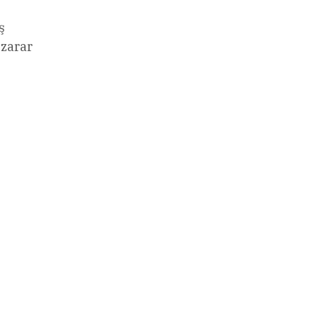
ş
 zarar