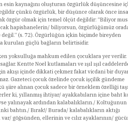
adın esin kaynağını oluşturan özgürlük düşüncesine iç
değildir çünkü özgürlük, bir düşünce olarak önce ins
k özgür olmak için temel ölçüt değildir: “Biliyor mu
ancak hapishanelerin/ biliyorsun, özgürlüğümüz orad
 değil.” (s. 72). Özgürlüğün içkin biçimde bireyden
a kurulan güçlü bağların belirtisidir.
ken yoksulluğa mahkum edilen çocuklara yer verilir. 
sağlar. Kentte Noel kutlamaları ve ışıl ışıl caddelerd
n akışı içinde dikkati çekmez fakat vicdani bir duyar
çmaz. Gazeteci çocuk özelinde çocuk işçilik gündeme
 şiire alınan çocuk sadece bir örneklem özelliği taşı
er ki, yıllanmış ihtiyar/ ayakkabıların içine baht ko
se yalınayak ardından kalabalıkların./ Koltuğunun
ınki bahtın./ Bırak!/ Burada/ kalabalıkların aktığı
 var/ göğsünden, ellerinin ve cılız ayaklarının/ güc