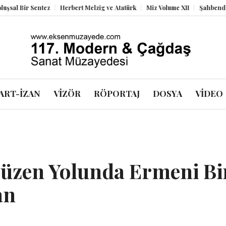
Sentez
Herbert Melzig ve Atatürk
Miz Volume XII
Şahbender Korkmaz:
ART-İZAN
VİZÖR
RÖPORTAJ
DOSYA
VİDEO
üzen Yolunda Ermeni Bi
an