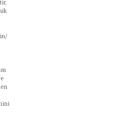
ir,
mik
in/
rum
ve
den
nini