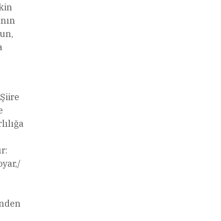
kin
anın
sun,
a
Şiire
e
lılığa
r:
yar,/
ünden