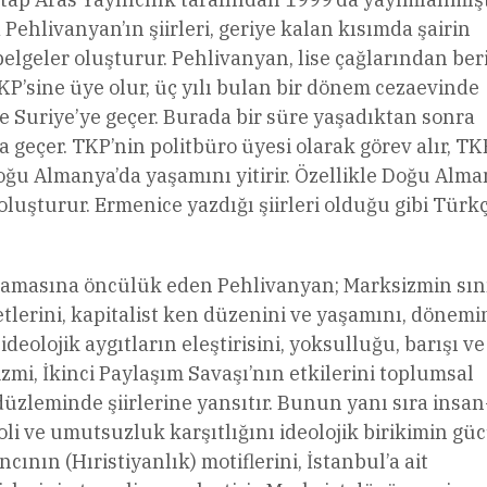
Pehlivanyan’ın şiirleri, geriye kalan kısımda şairin
 belgeler oluşturur. Pehlivanyan, lise çağlarından beri
TKP’sine üye olur, üç yılı bulan bir dönem cezaevinde
ce Suriye’ye geçer. Burada bir süre yaşadıktan sonra
 geçer. TKP’nin politbüro üyesi olarak görev alır, TK
oğu Almanya’da yaşamını yitirir. Özellikle Doğu Alma
 oluşturur. Ermenice yazdığı şiirleri olduğu gibi Türk
şlamasına öncülük eden Pehlivanyan; Marksizmin sın
ayetlerini, kapitalist ken düzenini ve yaşamını, dönemi
ideolojik aygıtların eleştirisini, yoksulluğu, barışı ve
zmi, İkinci Paylaşım Savaşı’nın etkilerini toplumsal
düzleminde şiirlerine yansıtır. Bunun yanı sıra insan
li ve umutsuzluk karşıtlığını ideolojik birikimin gü
cının (Hıristiyanlık) motiflerini, İstanbul’a ait