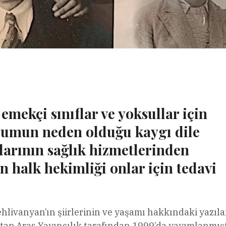
l
Share
emekçi sınıflar ve yoksullar için
rumun neden olduğu kaygı dile
klarının sağlık hizmetlerinden
 halk hekimliği onlar için tedavi
livanyan’ın şiirlerinin ve yaşamı hakkındaki yazıla
itap Aras Yayıncılık tarafından 1999’da yayımlanmışt