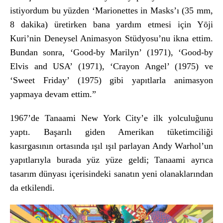
istiyordum bu y
üzden ‘Marionettes in Masks’
ı (35 mm,
8 dakika)
üretirken bana yard
ım etmesi i
çin Y
ōji
Kuri’nin Deneysel Animasyon St
üdyosu’nu ikna ettim.
Bundan sonra, ‘Good-by Marilyn’ (1971), ‘Good-by
Elvis and USA’ (1971), ‘Crayon Angel’ (1975) ve
‘Sweet Friday’ (1975) gibi yap
ıtlarla animasyon
yapmaya devam ettim.”
1967’de Tanaami New York City’e ilk yolculuğunu
yaptı. Başarılı giden Amerikan t
üketimcili
ği
kasırgasının ortasında ışıl ışıl parlayan Andy Warhol’un
yapıtlarıyla burada y
üz yüze geldi; Tanaami ayr
ıca
tasarım d
ünyas
ı i
çerisindeki sanat
ın yeni olanaklarından
da etkilendi.