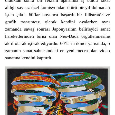
olduktan sonra bir reklam ajans
ında iş buldu fakat
aldığı sayısız
özel komisyondan ötürü bir y
ıl dolmadan
işten
ç
ıktı. 60’lar boyunca başarılı bir ill
üstratör ve
grafik tasar
ımcısı olarak kendini oyalarken aynı
zamanda savaş sonrası Japonyasının belirleyici sanat
hareketlerinden birisi olan Neo-Dada
örgütlenmesine
aktif olarak i
ştirak ediyordu. 60’ların ikinci yarısında, o
zamanın sanat sahnesindeki en yeni mecra olan video
sanatına kendini kaptırdı.