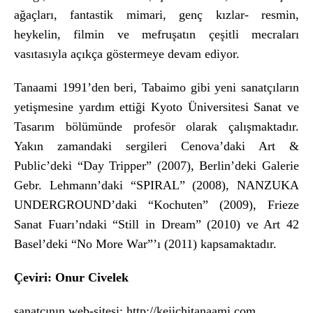
a
ğa
çlar
ı, fantastik mimari, gen
ç k
ızlar- resmin,
heykelin, filmin ve mefruşatın
çe
şitli mecraları
vasıtasıyla a
ç
ık
ça göstermeye devam ediyor.
Tanaami 1991’den beri, Tabaimo gibi yeni sanatç
ıların
yetişmesine yardım ettiği Kyoto
Üniversitesi Sanat ve
Tasar
ım b
ölümünde profesör olarak çal
ışmaktadır.
Yakın zamandaki sergileri Cenova’daki Art &
Public’deki “Day Tripper” (2007), Berlin’deki Galerie
Gebr. Lehmann’daki “SPIRAL” (2008), NANZUKA
UNDERGROUND’daki “Kochuten” (2009), Frieze
Sanat Fuarı’ndaki “Still in Dream” (2010) ve Art 42
Basel’deki “No More War”’ı (2011) kapsamaktadır.
Çeviri: Onur Civelek
sanat
ç
ı
n
ı
n web-sitesi:
http://keiichitanaami.com