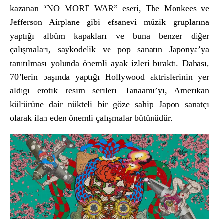
kazanan “NO MORE WAR” eseri, The Monkees ve
Jefferson Airplane gibi efsanevi müzik gruplar
ına
yaptığı alb
üm kapaklar
ı ve buna benzer diğer
çal
ışmaları, saykodelik ve pop sanatın Japonya’ya
tanıtılması yolunda
önemli ayak izleri b
ıraktı. Dahası,
70’lerin başında yaptığı Hollywood aktrislerinin yer
aldığı erotik resim serileri Tanaami’yi, Amerikan
k
ültürüne dair nükteli bir göze sahip Japon sanatç
ı
olarak ilan eden
önemli çal
ışmalar b
ütünüdür.