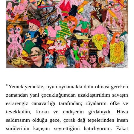
“
Yemek yemekle, oyun oynamakla dolu olması gereken
zamandan yani
çocuklu
ğumdan uzaklaştırıldım savaşın
esrarengiz canavarlığı tarafından; r
üyalar
ım
öfke ve
tevekkülün, korku ve endi
şenin girdabıydı. Hava
saldırısının olduğu gece,
çorak da
ğ tepelerinden insan
s
ürülerinin kaç
ışını seyrettiğimi hatırlıyorum. Fakat