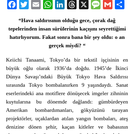
Facebook
Twitter
Email
WhatsApp
LinkedIn
Threads
X
Message
Gmail
Sha
“Hava sald
ırısının olduğu gece,
çorak da
ğ
tepelerinden insan s
ürülerinin kaç
ışını seyrettiğimi
hatırlıyorum. Fakat sonra bana bir şey oldu: o an
ger
çek miydi? “
Keiichi Tanaami, Tokyo’da bir tekstil iş
çisinin en
büyük o
ğlu olarak 1936’da doğdu. 1945’de İkinci
D
ünya Sava
şı’ndaki B
üyük Tokyo Hava Sald
ırısı
sırasında Tokyo bombalanırken 9 yaşındaydı. Sanat
eserlerindeki ana motiflere d
önü
şecek imgeler zihninin
kuytularına bu d
önemde da
ğlandı: g
ümbürdeyen
Amerikan bombard
ımanları, g
ökyüzünü tarayan
projektörler, uçaklardan at
ılan yangın bombaları, ateş
denizine d
önen
şehir, ka
çan kitleler ve babas
ının