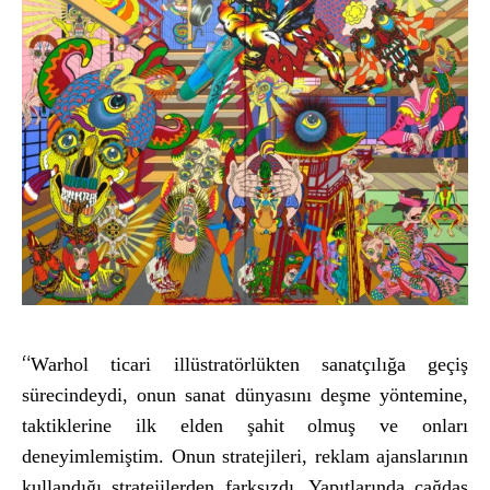
“
Warhol ticari ill
üstratörlükten sanatç
ılığa ge
çi
ş
s
ürecindeydi, onun sanat dünyas
ını deşme y
öntemine,
taktiklerine ilk elden
şahit olmuş ve onları
deneyimlemiştim. Onun stratejileri, reklam ajanslarının
kullandığı stratejilerden farksızdı. Yapıtlarında
ça
ğdaş