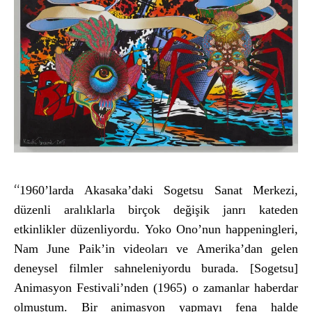
“
1960’larda Akasaka’daki Sogetsu Sanat Merkezi,
d
üzenli aral
ıklarla bir
çok de
ğişik janrı kateden
etkinlikler d
üzenliyordu. Yoko Ono’nun happeningleri,
Nam June Paik’in videolar
ı ve Amerika’dan gelen
deneysel filmler sahneleniyordu burada. [Sogetsu]
Animasyon Festivali’nden (1965) o zamanlar haberdar
olmuştum. Bir animasyon yapmayı fena halde