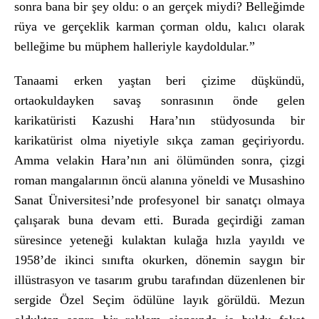
sonra bana bir şey oldu: o an ger
çek miydi? Belle
ğimde
r
üya ve gerçeklik karman çorman oldu, kal
ıcı olarak
belleğime bu m
üphem halleriyle kaydoldular.”
Tanaami erken ya
ştan beri
çizime dü
şk
ündü,
ortaokuldayken sava
ş sonrasının
önde gelen
karikatüristi Kazushi Hara’n
ın st
üdyosunda bir
karikatürist olma niyetiyle s
ık
ça zaman geçiriyordu.
Amma velakin Hara’n
ın ani
ölümünden sonra, çizgi
roman mangalar
ının
öncü alan
ına y
öneldi ve Musashino
Sanat Üniversitesi’nde profesyonel bir sanatç
ı olmaya
çal
ışarak buna devam etti. Burada ge
çirdi
ği zaman
s
üresince yetene
ği kulaktan kulağa hızla yayıldı ve
1958’de ikinci sınıfta okurken, d
önemin sayg
ın bir
ill
üstrasyon ve tasar
ım grubu tarafından d
üzenlenen bir
sergide Özel Seçim ödülüne lay
ık g
örüldü. Mezun