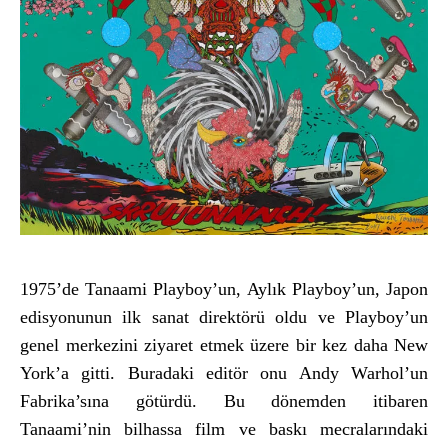
1975’de Tanaami Playboy’un, Ayl
ık Playboy’un, Japon
edisyonunun ilk sanat direkt
örü oldu ve Playboy’un
genel merkezini ziyaret etmek üzere bir kez daha New
York’a gitti. Buradaki editör onu Andy Warhol’un
Fabrika’s
ına g
ötürdü. Bu dönemden itibaren
Tanaami’nin bilhassa film ve bask
ı mecralarındaki