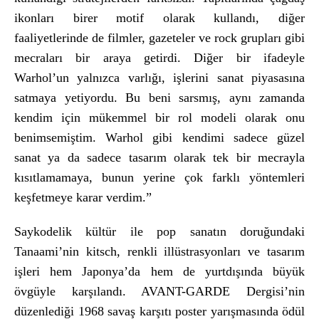
ikonları birer motif olarak kullandı, diğer
faaliyetlerinde de filmler, gazeteler ve rock grupları gibi
mecraları bir araya getirdi. Diğer bir ifadeyle
Warhol’un yalnızca varlığı, işlerini sanat piyasasına
satmaya yetiyordu. Bu beni sarsmış, aynı zamanda
kendim i
çin mükemmel bir rol modeli olarak onu
benimsemi
ştim. Warhol gibi kendimi sadece g
üzel
sanat ya da sadece tasar
ım olarak tek bir mecrayla
kısıtlamamaya, bunun yerine
çok farkl
ı y
öntemleri
ke
şfetmeye karar verdim.”
Saykodelik k
ültür ile pop sanat
ın doruğundaki
Tanaami’nin kitsch, renkli ill
üstrasyonlar
ı ve tasarım
işleri hem Japonya’da hem de yurtdışında b
üyük
övgüyle kar
şılandı. AVANT-GARDE Dergisi’nin
d
üzenledi
ği 1968 savaş karşıtı poster yarışmasında
ödül