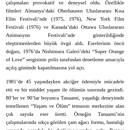
çal
ışmaları provokatif ve deneysel oldu.
Özellikle
filmleri Almanya’daki Oberhausen Uluslararas
ı Kısa
Film Festivali’nde (1975, 1976), New York Film
Festivali (1976) ve Kanada’daki Ottawa Uluslararası
Animasyon Festivali’nde g
österildi
ğinde
eleştirmenlerden b
üyük övgü ald
ı. Eserlerinin
öncü
do
ğası, 1976’da Nishimura Galeri’deki “Super Orange
of Love” sergisinin polis tarafından denetleme amacıyla
a
ç
ılış g
ününde kapat
ılmasına yol a
çt
ı.
1981’de 45 yaşındayken akciğer
ödemiyle mücadele
etti ve bir müddet ya
şam ile
ölümün s
ınırında gezindi.
80’ler ve 90’lar boyunca Tanaami, yaşadığı deneyimde
temellenen “Yaşam ve
Ölüm” temas
ını merkezine alan
çok say
ıda eser
üretti. Örne
ğin Tanaami’nin
çal
ışmalarında sık
ça görülen çam a
ğacı formu, hastalığı