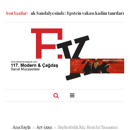
ller Sanık Sandalyesinde: Epstein vakası kadim tanrıları nasıl kom
Son Yazılar:
Ana Sayfa
Art-izan
Saykodelik Kiç: Keiichi Tanaami