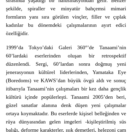
sırasında yaşadığı bir hal
üsinasyondan gelir. Benzer
şekilde, spiraller ve minyat
ür bahçemsi mimari
formlar
ın yanı sıra g
örülen vinçler, filler ve ç
ıplak
kadınlar bu d
önemdeki çal
ışmalarının ayırt edici
özelli
ğidir.
1999’da Tokyo’daki Galeri 360
°’de Tanaami’nin
60’lardaki eserlerinden olu
şan bir retrospektif
d
üzenlendi. Sergi, 60’lardan sonra do
ğmuş yeni
jenerasyonun k
ültürel liderlerinden, Yamataka Eye
(Boredoms) ve KAWS’dan büyük övgü ald
ı ve sonu
ç
itibar
ıyla Tanaami’nin
çal
ışmaları bir kez daha gen
çlik
kültürü içinde popülerle
şti. Tanaami 2005’den beri,
g
üzel sanatlar alan
ına denk d
ü
şen yeni
çal
ışmalar
ortaya koymaktadır. Bu eserlerde kişisel belleğinden ve
r
üya dünyas
ından gelen imgeleri -kişileştirilmiş s
üs
bal
ığı, deforme karakterler, ışık demetleri, helezoni
çam