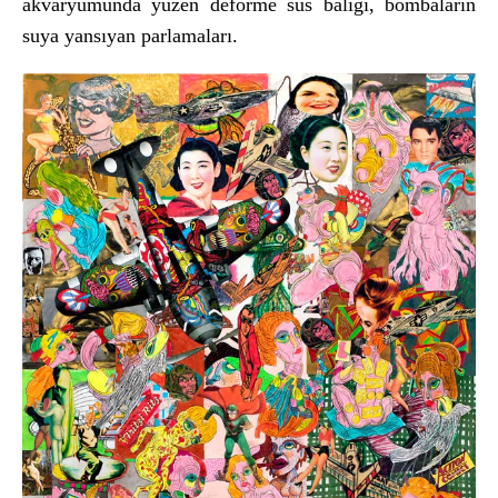
akvaryumunda y
üzen deforme süs bal
ığı, bombaların
suya yansıyan parlamaları.