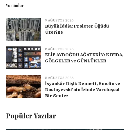
Yorumlar
9 AĞUSTOS 2026
Büyük İddia: Proleter Öğüdü
Üzerine
8 AĞUSTOS 2026
ELİF AYDOĞDU AĞATEKİN: KIYIDA,
GÖLGELER ve GÜNLÜKLER
8 AĞUSTOS 2026
İsyankâr Dişli: Dennett, Smolin ve
Dostoyevski’nin İzinde Varoluşsal
Bir Sentez
Popüler Yazılar