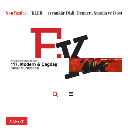
 ve GÜNLÜKLER
Son Yazılar:
İsyankâr Dişli: Dennett, Smolin ve Dostoyevski’n
MANŞET