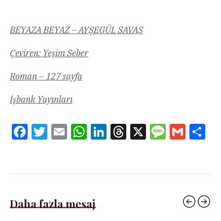
BEYAZA BEYAZ – AYŞEGÜL SAVAŞ
Çeviren: Yeşim Seber
Roman – 127 sayfa
İşbank Yayınları
Facebook
Twitter
Email
WhatsApp
LinkedIn
Threads
X
Message
Gmail
Sha
Daha fazla mesaj