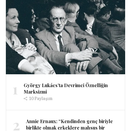
1
György Lukács’ta Devrimci Öznelliğin
Marksizmi
10
Paylaşım
2
Annie Ernaux: “Kendinden genç biriyle
birlikte olmak erkeklere mahsus bir