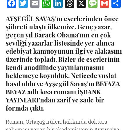
Facebook
Twitter
Email
WhatsApp
LinkedIn
Threads
X
Message
Gmail
Sha
AYŞEGÜL SAVAŞ’ın eserlerinden önce
şöhreti ulaştı ülkemize. Genç yazar,
geçen yıl Barack Obama’nın en çok
sevdiği yazarlar listesinde yer alınca
edebiyat kamuoyunun ilgi ve alakasını
üzerinde topladı. Bizler de eserlerinin
kendi anadilinde yayınlanmasını
beklemeye koyulduk. Neticede vuslat
hasıl oldu ve Ayşegül Savaş’ın BEYAZA
BEYAZ adlı kısa romanı İŞBANK
YAYINLARI’ndan zarif ve sade bir
formda çıktı.
Roman, Ortaçağ nüleri hakkında doktora
çalışması yapan bir akademisyenin Avrupa’ya