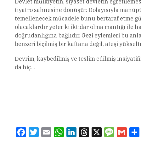
Devlet mülkiyetin, siyaset devletin eğretileme
tiyatro sahnesine dönüşür. Dolayısıyla manüp
temellenecek mücadele bunu bertaraf etme gücün
olacaklardır yeter ki iktidar olma mantığı ile 
doğrudanlığına bağlıdır. Gezi eylemleri bu anl
benzeri biçilmiş bir kaftana değil, ateşi yükse
Devrim, kaybedilmiş ve teslim edilmiş insiyatif
da hiç…
Facebook
Twitter
Email
WhatsApp
LinkedIn
Threads
X
Message
Gmai