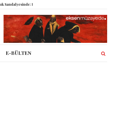
yesinde: Epstein vakası kadim tanrıları nasıl komplo kanıtına dönüştürdü?
E-BÜLTEN