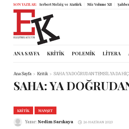
SON YAZILAR:
Herbert Melzig ve Atatürk
Miz Volume XII
Şahbender Kor
ANA SAYFA
KRİTİK
POLEMİK
LİTERA
Ana Sayfa
Kritik
SAHA: YA DOĞRUDAN TEMSİL YA DA HİÇ
SAHA: YA DOĞRUDAN
KRITIK
MANŞET
Nedim Sarıkaya
Yazar:
26 HAZIRAN 2023