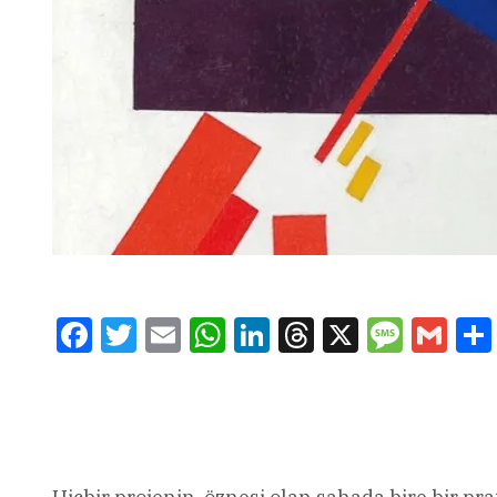
Facebook
Twitter
Email
WhatsApp
LinkedIn
Threads
X
Message
Gmai