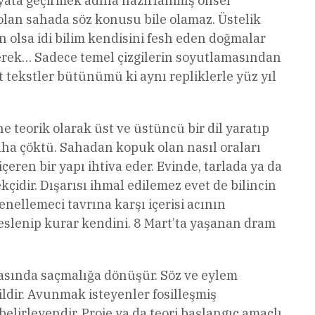
hayata geçirmek adına hazırlanmış önsel
 olan sahada söz konusu bile olamaz. Üstelik
n olsa idi bilim kendisini fesh eden doğmalar
 gerek… Sadece temel çizgilerin soyutlamasından
t tekstler bütünümü ki aynı repliklerle yüz yıl
e teorik olarak üst ve üstüncü bir dil yaratıp
ha çöktü. Sahadan kopuk olan nasıl oraları
çeren bir yapı ihtiva eder. Evinde, tarlada ya da
idir. Dışarısı ihmal edilemez evet de bilincin
enellemeci tavrına karşı içerisi acının
beslenip kurar kendini. 8 Mart’ta yaşanan dram
asında saçmalığa dönüşür. Söz ve eylem
ldir. Avunmak isteyenler fosilleşmiş
elirleyendir. Proje ya da teori başlangıç amaçlı