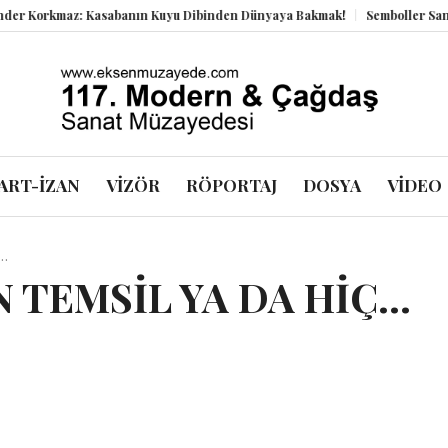
kmaz: Kasabanın Kuyu Dibinden Dünyaya Bakmak!
Semboller Sanık Sandal
ART-İZAN
VİZÖR
RÖPORTAJ
DOSYA
VİDEO
…
 TEMSİL YA DA HİÇ…