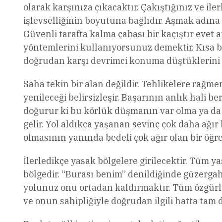
olarak karşınıza çıkacaktır. Çakıştığınız ve i
işlevselliğinin boyutuna bağlıdır. Aşmak adına
Güvenli tarafta kalma çabası bir kaçıştır evet
yöntemlerini kullanıyorsunuz demektir. Kısa bi
doğrudan karşı devrimci konuma düştüklerini gö
Saha tekin bir alan değildir. Tehlikelere rağm
yenileceği belirsizleşir. Başarının anlık hali 
doğurur ki bu körlük düşmanın var olma ya d
gelir. Yol aldıkça yaşanan sevinç çok daha ağır 
olmasının yanında bedeli çok ağır olan bir öğ
İlerledikçe yasak bölgelere girilecektir. Tüm y
bölgedir. “Burası benim” denildiğinde güzergah
yolunuz onu ortadan kaldırmaktır. Tüm özgürlü
ve onun sahipliğiyle doğrudan ilgili hatta tam d