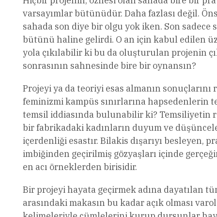
Hiçbir projenin, öznesi olan sahada bire bir pr
varsayımlar bütünüdür. Daha fazlası değil. Öns
sahada son diye bir olgu yok iken. Son sadece s
bütünü haline gelirdi. O an için kabul edilen 
yola çıkılabilir ki bu da oluşturulan projenin 
sonrasının sahnesinde bire bir oynansın?
Projeyi ya da teoriyi esas almanın sonuçlarını r
feminizmi kampüs sınırlarına hapsedenlerin te
temsil iddiasında bulunabilir ki? Temsiliyetin r
bir fabrikadaki kadınların duyum ve düşünceler
içerdenliği esastır. Bilakis dışarıyı besleyen, 
imbiğinden geçirilmiş gözyaşları içinde gerçeğ
en acı örneklerden birisidir.
Bir projeyi hayata geçirmek adına dayatılan 
arasındaki makasın bu kadar açık olması varolu
kelimeleriyle cümlelerini kurup dursunlar hayat