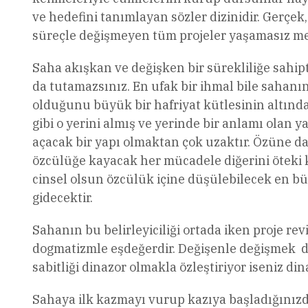
ve hedefini tanımlayan sözler dizinidir. Gerçe
süreçle değişmeyen tüm projeler yaşamasız meti
Saha akışkan ve değişken bir sürekliliğe sahip
da tutamazsınız. En ufak bir ihmal bile sahanın
olduğunu büyük bir hafriyat kütlesinin altında 
gibi o yerini almış ve yerinde bir anlamı olan y
açacak bir yapı olmaktan çok uzaktır. Özüne dai
özcülüğe kayacak her mücadele diğerini öteki kı
cinsel olsun özcülük içine düşülebilecek en bü
gidecektir.
Sahanın bu belirleyiciliği ortada iken proje re
dogmatizmle eşdeğerdir. Değişenle değişmek de
sabitliği dinazor olmakla özleştiriyor iseniz d
Sahaya ilk kazmayı vurup kazıya başladığınızda