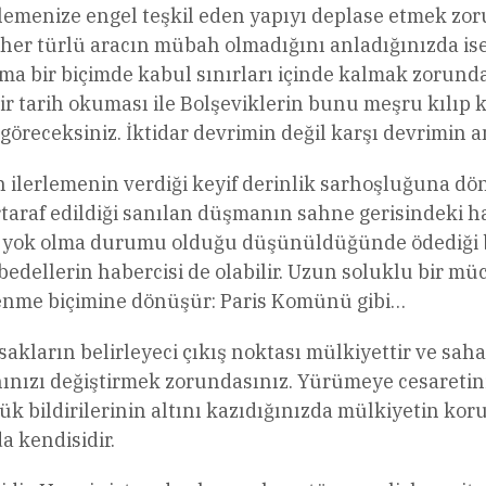
lerlemenize engel teşkil eden yapıyı deplase etmek z
 her türlü aracın mübah olmadığını anladığınızda ise
 ama bir biçimde kabul sınırları içinde kalmak zorun
r tarih okuması ile Bolşeviklerin bunu meşru kılıp k
receksiniz. İktidar devrimin değil karşı devrimin am
en ilerlemenin verdiği keyif derinlik sarhoşluğuna d
bertaraf edildiği sanılan düşmanın sahne gerisindeki h
a yok olma durumu olduğu düşünüldüğünde ödediği be
bedellerin habercisi de olabilir. Uzun soluklu bir mü
renme biçimine dönüşür: Paris Komünü gibi…
asakların belirleyeci çıkış noktası mülkiyettir ve sa
ınızı değiştirmek zorundasınız. Yürümeye cesaretini
k bildirilerinin altını kazıdığınızda mülkiyetin kor
a kendisidir.