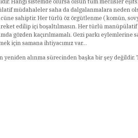
sidir. Hangi sistemde olursa olsun tüm meclisler eşit
ülatif müdahaleler saha da dalgalanmalara neden ol
e sahiptir. Her türlü öz örgütlenme ( komün, sovyet 
hareket edilip içi boşaltılmasın. Her türlü manüpüla
amda gözden kaçırılmamalı. Gezi parkı eylemlerine sa
ltmek için samana ihtiyacımız var…
in yeniden alınma sürecinden başka bir şey değildir. T
l
Share