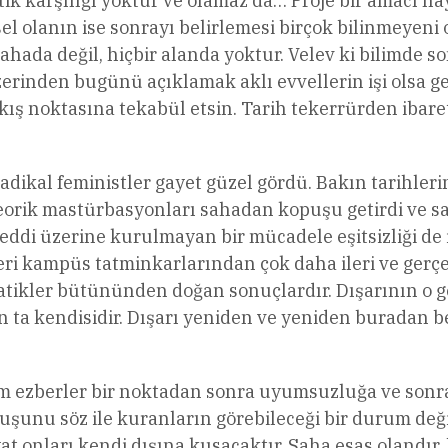
atik karşılığı yoktur ve olamaz da… Proje bir amacı 
el olanın ise sonrayı belirlemesi birçok bilinmeyeni
ahada değil, hiçbir alanda yoktur. Velev ki bilimde so
üzerinden bugünü açıklamak aklı evvellerin işi olsa
çıkış noktasına tekabül etsin. Tarih tekerrürden ibare
adikal feministler gayet güzel gördü. Bakın tarihlerin
orik mastürbasyonları sahadan kopuşu getirdi ve sa
eddi üzerine kurulmayan bir mücadele eşitsizliği de i
i kampüs tatminkarlarından çok daha ileri ve gerçekç
pratikler bütününden doğan sonuçlardır. Dışarının o g
in ta kendisidir. Dışarı yeniden ve yeniden buradan 
tüm ezberler bir noktadan sonra uyumsuzluğa ve sonr
şunu söz ile kuranların görebileceği bir durum deği
 onları kendi dışına kusacaktır. Saha esas olandır, b