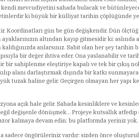
k, kendi mevcudiyetini sahada bulacak ve bütünleyecek
nlerdir ki büyük bir külliyat tarihin çöplüğünde ye
tir. Koordinatları gün be gün değişkendir. Dün ölçtü
 ayaklarınızın altından kayıp gitmesidir ki: aslında 
kaldığınızda anlarsınız. Sabit olan her şey tarihin b
apısıyla bir değer ihtiva eder. Ona yaslanabilir ve t
r bir sahiplenme eleştiriye kapalı ve tek bir çıkış n
lıp alanı darlaştırmak dışında bir katkı sunmayacaktı
yük tuzak haline gelir. Geçirgen olmayan her yapı k
vizyona açık hale gelir. Sahada kesinliklere ve kesin
ğil değişenle dönüşmek… Projeye kutsallık atfedip 
inazor kalmaya devam edin: bu platformda yeriniz yok.
 sadece öngörüleriniz vardır: sizden önce oluşturul