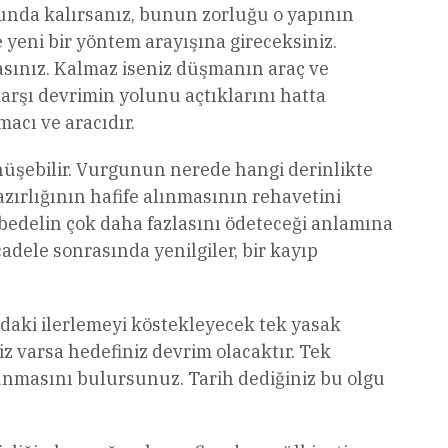
orunda kalırsanız, bunun zorluğu o yapının
 yeni bir yöntem arayışına gireceksiniz.
dasınız. Kalmaz iseniz düşmanın araç ve
arşı devrimin yolunu açtıklarını hatta
acı ve aracıdır.
önüşebilir. Vurgunun nerede hangi derinlikte
azırlığının hafife alınmasının rehavetini
delin çok daha fazlasını ödeteceği anlamına
cadele sonrasında yenilgiler, bir kayıp
hadaki ilerlemeyi köstekleyecek tek yasak
z varsa hedefiniz devrim olacaktır. Tek
unmasını bulursunuz. Tarih dediğiniz bu olgu