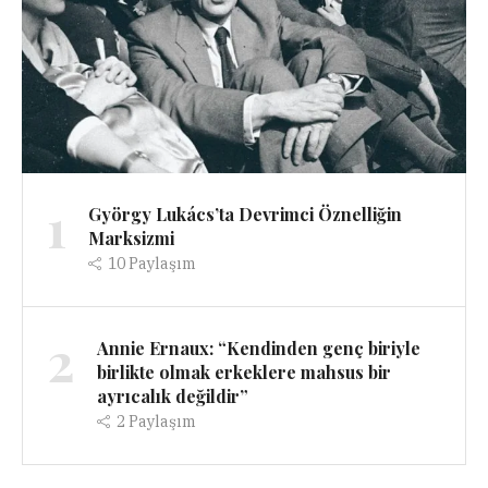
1
György Lukács’ta Devrimci Öznelliğin
Marksizmi
10
Paylaşım
2
Annie Ernaux: “Kendinden genç biriyle
birlikte olmak erkeklere mahsus bir
ayrıcalık değildir”
2
Paylaşım