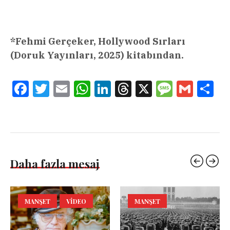
*Fehmi Gerçeker, Hollywood Sırları
(Doruk Yayınları, 2025) kitabından.
Facebook
Twitter
Email
WhatsApp
LinkedIn
Threads
X
Message
Gmail
Sha
Daha fazla mesaj
MANŞET
VIDEO
MANŞET