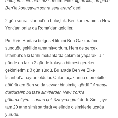
buluşuruz. Ne dersiniz? d
edim. Elke “
ilginç fikir, bu gece
Ben’le konuşayım sonra seni ararız”
dedi.
2 gün sonra İstanbul’da buluştuk. Ben kameranımla New
York’tan onlar da Roma’dan geldiler.
Piri Reis Haritası belgesel filmini Ben Gazzara’nın
sunduğu şeklilde tamamlıyordum. Hem de gerçek
İstanbul’da ki tarihi mekanlarda çekimler yaparak. Bir
günde en fazla 2 günde kolayca bitmesi gereken
çekimlerimiz 3 gün sürdü. Bu arada Ben ve Elke
İstanbul’a hayran oldular. Onları uçaklarına otomobille
götürürken Ben yolda seyyar bir simitçi gördü.”
Arabayı
durduralım bu taze simitlerden New York’a
götürmeliyim… onları çok özleyeceğim”
dedi. Simitçiye
tam 20 tane simit sardırdı ve elinde o simitlerle uçağa
yürüdü.