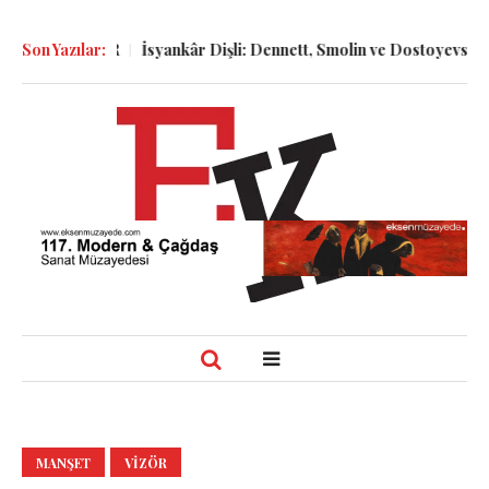
LÜKLER
Son Yazılar:
İsyankâr Dişli: Dennett, Smolin ve Dostoyevski’nin İzinde 
MANŞET
VIZÖR