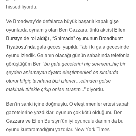
hissediliyordu.
Ve Broadway’de defalarca büyük başarılı kapalı gişe
oyunlarda oynamış olan Ben Gazzara, ünlü aktrist
E
llen
B
urstyn de rol aldığı
, “S
himada” oyununun
Broadhurst
T
iyatrosu’nda
gala gecesi yapıldı. Tabii ki gala gecesinde
oyunu izledik. Galanın olacağı günün sabahında telefonla
görüştüğüm Ben “
bu gala gecelerini hiç sevmem..hiç bir
şeyden anlamayan tiyatro eleştirmenleri ön sıralarda
oturur bilgiç tavırlarla bizi izlerler…elimden gelse
makinalı tüfekle çıkıp onları tararım..
.” diyordu.
Ben’in sanki içine doğmuştu. O eleştirmenler ertesi sabah
gazetelerine yazdıkları oyunun çok kötü olduğunu Ben
Gazzara ve Ellen Burstyn’ün iyi oyunculuklarının da bu
oyunu kurtaramadığını yazdılar. New York Times