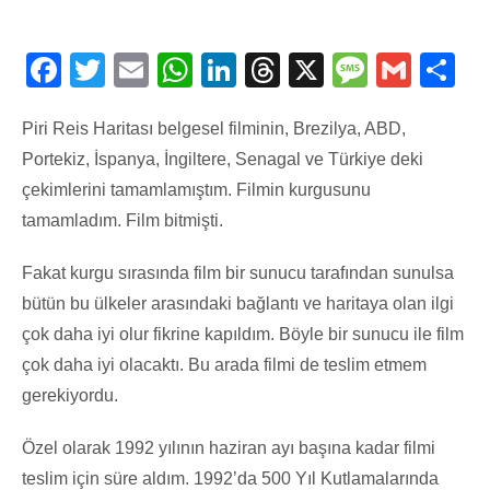
Facebook
Twitter
Email
WhatsApp
LinkedIn
Threads
X
Message
Gmail
Sha
Piri Reis Haritası belgesel filminin, Brezilya, ABD,
Portekiz, İspanya, İngiltere, Senagal ve Türkiye deki
çekimlerini tamamlamıştım. Filmin kurgusunu
tamamladım. Film bitmişti.
Fakat kurgu sırasında film bir sunucu tarafından sunulsa
bütün bu ülkeler arasındaki bağlantı ve haritaya olan ilgi
çok daha iyi olur fikrine kapıldım. Böyle bir sunucu ile film
çok daha iyi olacaktı. Bu arada filmi de teslim etmem
gerekiyordu.
Özel olarak 1992 yılının haziran ayı başına kadar filmi
teslim için süre aldım. 1992’da 500 Yıl Kutlamalarında