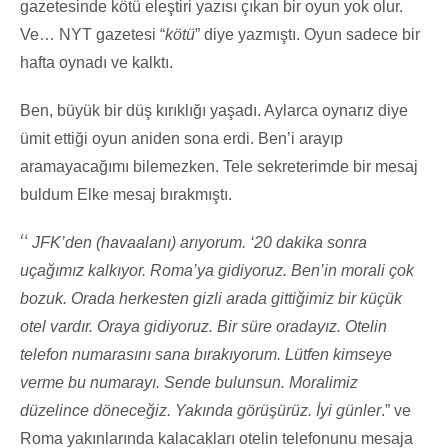
gazetesinde kötü eleştiri yazısı çıkan bir oyun yok olur.
Ve… NYT gazetesi “
kötü
” diye yazmıştı. Oyun sadece bir
hafta oynadı ve kalktı.
Ben, büyük bir düş kırıklığı yaşadı. Aylarca oynarız diye
ümit ettiği oyun aniden sona erdi. Ben’i arayıp
aramayacağımı bilemezken. Tele sekreterimde bir mesaj
buldum Elke mesaj bırakmıştı.
“
JFK’den (havaalanı) arıyorum. ‘20 dakika sonra
uçağımız kalkıyor. Roma’ya gidiyoruz. Ben’in morali çok
bozuk. Orada herkesten gizli arada gittiğimiz bir küçük
otel vardır. Oraya gidiyoruz. Bir süre oradayız. Otelin
telefon numarasını sana bırakıyorum. Lütfen kimseye
verme bu numarayı. Sende bulunsun. Moralimiz
düzelince döneceğiz. Yakında görüşürüz. İyi günler
.” ve
Roma yakınlarında kalacakları otelin telefonunu mesaja