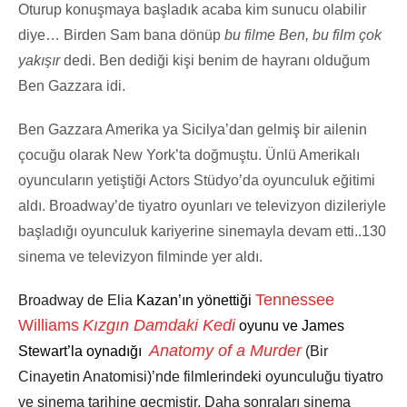
Oturup konuşmaya başladık acaba kim sunucu olabilir
diye… Birden Sam bana dönüp
bu filme Ben, bu film çok
yakışır
dedi. Ben dediği kişi benim de hayranı olduğum
Ben Gazzara idi.
Ben Gazzara Amerika ya Sicilya’dan gelmiş bir ailenin
çocuğu olarak New York’ta doğmuştu. Ünlü Amerikalı
oyuncuların yetiştiği Actors Stüdyo’da oyunculuk eğitimi
aldı. Broadway’de tiyatro oyunları ve televizyon dizileriyle
başladığı oyunculuk kariyerine sinemayla devam etti..130
sinema ve televizyon filminde yer aldı.
Tennessee
Broadway de
Elia
Kazan’ın yönettiği
Williams
Kızgın Damdaki Kedi
oyunu ve James
Anatomy of a Murder
Stewart’la oynadığı
(Bir
Cinayetin Anatomisi)’nde
filmlerindeki oyunculuğu tiyatro
ve sinema tarihine geçmiştir. Daha sonraları
sinema