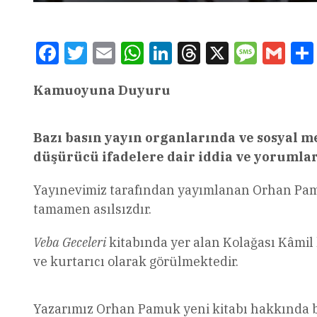
Facebook
Twitter
Email
WhatsApp
LinkedIn
Threads
X
Message
Gmai
Kamuoyuna Duyuru
Bazı basın yayın organlarında ve sosyal 
düşürücü ifadelere dair iddia ve yorumla
Yayınevimiz tarafından yayımlanan Orhan P
tamamen asılsızdır.
Veba Geceleri
kitabında yer alan Kolağası Kâmil 
ve kurtarıcı olarak görülmektedir.
Yazarımız Orhan Pamuk yeni kitabı hakkında bu