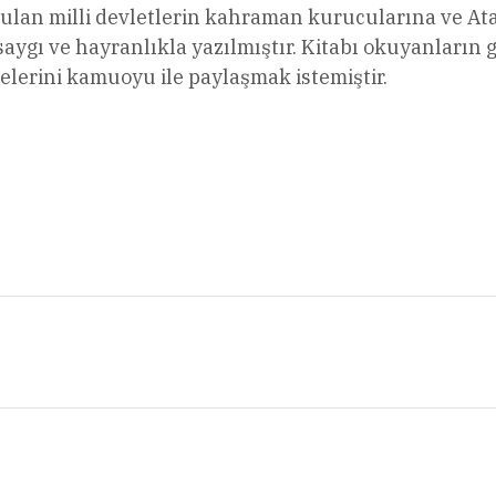
lan milli devletlerin kahraman kurucularına ve Atatü
ı ve hayranlıkla yazılmıştır. Kitabı okuyanların gö
lerini kamuoyu ile paylaşmak istemiştir.
l
Share