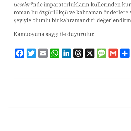
Geceleri
‘nde imparatorlukların küllerinden kuru
roman bu özgürlükçü ve kahraman önderlere sayg
şeyiyle olumlu bir kahramandır” değerlendirme
Kamuoyuna saygı ile duyurulur.
Facebook
Twitter
Email
WhatsApp
LinkedIn
Threads
X
Message
Gmai