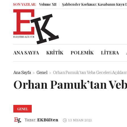
SON YAZILAR:
Miz Volume XII
Şahbender Korkmaz: Kasabanın Kuyu Dibin
ANA SAYFA
KRİTİK
POLEMİK
LİTERA
Ana Sayfa
Genel
Orhan Pamuk’tan Veba Geceleri Açıklam
Orhan Pamuk’tan Veba
GENEL
EKBülten
Yazar:
13 NISAN 2021