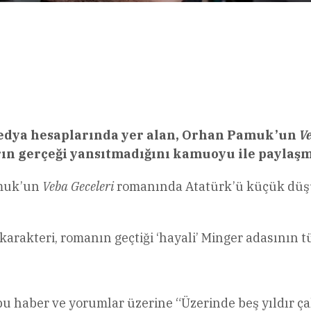
l
Share
medya hesaplarında yer alan, Orhan Pamuk’un
Ve
rın gerçeği yansıtmadığını kamuoyu ile paylaşm
amuk’un
Veba Geceleri
romanında Atatürk’ü küçük düşürü
karakteri, romanın geçtiği ‘hayali’ Minger adasının
 haber ve yorumlar üzerine “Üzerinde beş yıldır ça