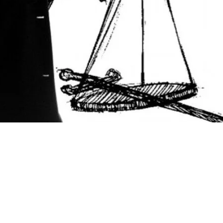
l
Share