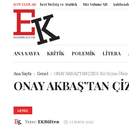
Herbert Melzig ve Atatürk
SON YAZILAR:
Miz Volume XII
Şahbender Korkmaz: 
ANA SAYFA
KRİTİK
POLEMİK
LİTERA
Ana Sayfa
Genel
ONAY AKBAŞ’TAN ÇİZGİ: Bir Uçtan Öbür
ONAY AKBAŞ’TAN ÇİZG
GENEL
EKBülten
Yazar:
12 MAYIS 2023