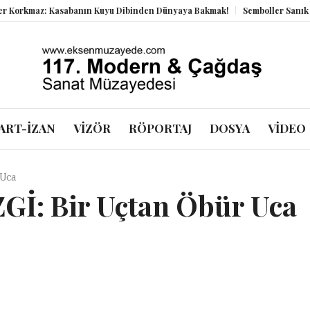
Kasabanın Kuyu Dibinden Dünyaya Bakmak!
Semboller Sanık Sandalyesind
ART-İZAN
VİZÖR
RÖPORTAJ
DOSYA
VİDEO
 Uca
İ: Bir Uçtan Öbür Uca