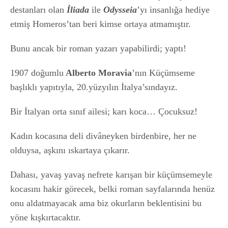
destanları olan
İliada
ile
Odysseia
’yı insanlığa hediye
etmiş Homeros’tan beri kimse ortaya atmamıştır.
Bunu ancak bir roman yazarı yapabilirdi; yaptı!
1907 doğumlu
Alberto Moravia
’nın Küçümseme
başlıklı yapıtıyla, 20.yüzyılın İtalya’sındayız.
Bir İtalyan orta sınıf ailesi; karı koca… Çocuksuz!
Kadın kocasına deli divâneyken birdenbire, her ne
olduysa, aşkını ıskartaya çıkarır.
Dahası, yavaş yavaş nefrete karışan bir küçümsemeyle
kocasını hakir görecek, belki roman sayfalarında henüz
onu aldatmayacak ama biz okurların beklentisini bu
yöne kışkırtacaktır.