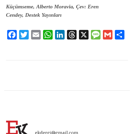
Küçümseme,
Alberto Moravia,
Çev: Eren
Cendey,
Destek Yayınları
Facebook
Twitter
Email
WhatsApp
LinkedIn
Threads
X
Message
Gmail
Sha
ekdergi@gmail.com