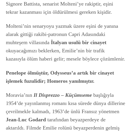
Signore Battista, senarist Molteni’ye rakiptir, eşini
tekrar kazanması için öldürülmesi gereken kişidir.
Molteni’nin senaryoyu yazmak üzere eşini de yanına
alarak gittiği rakibi-patronun Capri Adasındaki
muhteşem villasında
İtalyan usulü bir cinayet
okuyacağımızı beklerken, Emilie’nin bir trafik
kazasıyla ölüm haberi gelir; mesele böylece çözümlenir.
Penelope ölmüştür, Odysseus’a artık bir cinayet
işlemek fuzulidir; Homeros yanılmıştır.
Moravia’nın
Il Disprezzo – Küçümseme
başlığıyla
1954’de yayınlanmış romanı kısa sürede dünya dillerine
çevrilmekle kalmadı, 1963’de ünlü Fransız yönetmen
Jean-Luc Godard
tarafından beyazperdeye de
aktarıldı. Filmde Emilie rolünü beyazperdenin gelmiş