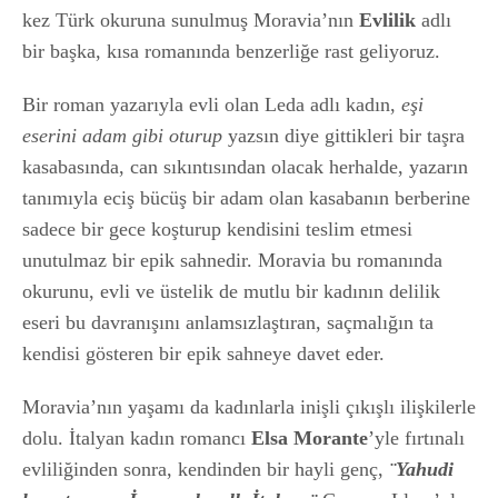
kez Türk okuruna sunulmuş Moravia’nın
Evlilik
adlı
bir başka, kısa romanında benzerliğe rast geliyoruz.
Bir roman yazarıyla evli olan Leda adlı kadın,
eşi
eserini adam gibi oturup
yazsın diye gittikleri bir taşra
kasabasında, can sıkıntısından olacak herhalde, yazarın
tanımıyla eciş bücüş bir adam olan kasabanın berberine
sadece bir gece koşturup kendisini teslim etmesi
unutulmaz bir epik sahnedir. Moravia bu romanında
okurunu, evli ve üstelik de mutlu bir kadının delilik
eseri bu davranışını anlamsızlaştıran, saçmalığın ta
kendisi gösteren bir epik sahneye davet eder.
Moravia’nın yaşamı da kadınlarla inişli çıkışlı ilişkilerle
dolu. İtalyan kadın romancı
Elsa Morante
’yle fırtınalı
evliliğinden sonra, kendinden bir hayli genç,
¨Yahudi