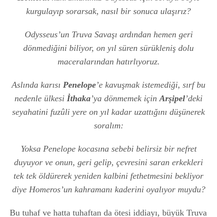
kurgulayıp sorarsak, nasıl bir sonuca ulaşırız?
Odysseus’un Truva Savaşı ardından hemen geri
dönmediğini biliyor, on yıl süren sürükleniş dolu
maceralarından hatırlıyoruz.
Aslında karısı
Penelope
’e kavuşmak istemediği, sırf bu
nedenle ülkesi
İthaka
’ya dönmemek için
Arşipel
’deki
seyahatini fuzûli yere on yıl kadar uzattığını düşünerek
soralım:
Yoksa Penelope kocasına sebebi belirsiz bir nefret
duyuyor ve onun, geri gelip, çevresini saran erkekleri
tek tek öldürerek yeniden kalbini fethetmesini bekliyor
diye Homeros’un kahramanı kaderini oyalıyor muydu?
Bu tuhaf ve hatta tuhaftan da ötesi iddiayı, büyük Truva