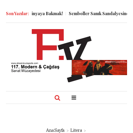
binden Dünyaya Bakmak!
Son Yazılar:
Semboller Sanık Sandalyesinde: Epstein
Ana Sayfa
Litera