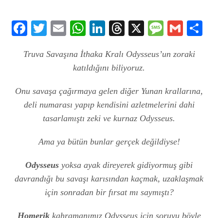
Facebook
Twitter
Email
WhatsApp
LinkedIn
Threads
X
Message
Gmail
Sha
Truva Savaşına İthaka Kralı Odysseus’un zoraki
katıldığını biliyoruz.
Onu savaşa çağırmaya gelen diğer Yunan krallarına,
deli numarası yapıp kendisini azletmelerini dahi
tasarlamıştı zeki ve kurnaz Odysseus.
Ama ya bütün bunlar gerçek değildiyse!
Odysseus
yoksa ayak direyerek gidiyormuş gibi
davrandığı bu savaşı karısından kaçmak, uzaklaşmak
için sonradan bir fırsat mı saymıştı?
Homerik
kahramanımız Odysseus için soruyu böyle