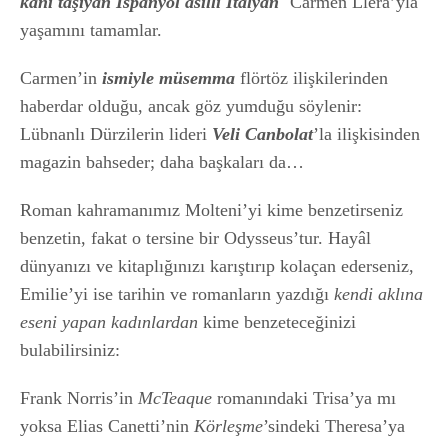
kanı taşıyan İspanyol asıllı İtalyan¨
Carmen Llera’yla
yaşamını tamamlar.
Carmen’in
ismiyle müsemma
flörtöz ilişkilerinden
haberdar olduğu, ancak göz yumduğu söylenir:
Lübnanlı Dürzilerin lideri
Veli Canbolat
’la ilişkisinden
magazin bahseder; daha başkaları da…
Roman kahramanımız Molteni’yi kime benzetirseniz
benzetin, fakat o tersine bir Odysseus’tur. Hayâl
dünyanızı ve kitaplığınızı karıştırıp kolaçan ederseniz,
Emilie’yi ise tarihin ve romanların yazdığı
kendi aklına
eseni yapan kadınlardan
kime benzeteceğinizi
bulabilirsiniz:
Frank Norris’in
McTeaque
romanındaki Trisa’ya mı
yoksa Elias Canetti’nin
Körleşme
’sindeki Theresa’ya