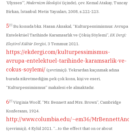
‘Ulysses’”,
Modernizm İdeolojisi
(içinde), çev. Kemal Atakay, Tuncay
Birkan, İstanbul: Metis Yayınları, 2008, s.222-223.
5

Bu konuda bkz. Hasan Aksakal, “Kulturpessimismus: Avrupa
Entelektüel Tarihinde Karamsarlık ve Çöküş Söylemi”,
EK Dergi:
Eleştirel Kültür Dergisi
, 3 Temmuz 2021.
https://ekdergi.com/kulturpessimismus-
avrupa-entelektuel-tarihinde-karamsarlik-ve-
cokus-soylemi/
(çevrimiçi). Tekrardan kaçınmak adına
burada zikretmediğim pek çok konu, kişi ve eseri,
“Kulturpessimismus” makalesi ele almaktadır.
6

Virginia Woolf, “Mr. Bennett and Mrs. Brown”, Cambridge
Konferansı, 1924.
http://www.columbia.edu/~em36/MrBennettAndM
(çevrimiçi), 4 Eylül 2021. “…to the effect that on or about