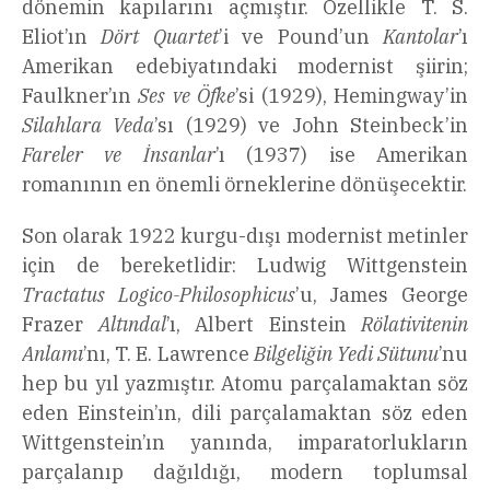
dönemin kapılarını açmıştır. Özellikle T. S.
Eliot’ın
Dört Quartet
’i ve Pound’un
Kantolar
’ı
Amerikan edebiyatındaki modernist şiirin;
Faulkner’ın
Ses ve Öfke
’si (1929), Hemingway’in
Silahlara Veda
’sı (1929) ve John Steinbeck’in
Fareler ve İnsanlar
’ı (1937) ise Amerikan
romanının en önemli örneklerine dönüşecektir.
Son olarak 1922 kurgu-dışı modernist metinler
için de bereketlidir: Ludwig Wittgenstein
Tractatus Logico-Philosophicus
’u, James George
Frazer
Altındal
’ı, Albert Einstein
Rölativitenin
Anlamı
’nı, T. E. Lawrence
Bilgeliğin Yedi Sütunu
’nu
hep bu yıl yazmıştır. Atomu parçalamaktan söz
eden Einstein’ın, dili parçalamaktan söz eden
Wittgenstein’ın yanında, imparatorlukların
parçalanıp dağıldığı, modern toplumsal