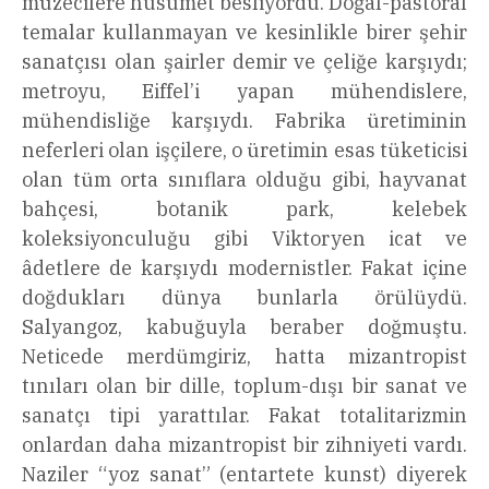
müzecilere husumet besliyordu. Doğal-pastoral
temalar kullanmayan ve kesinlikle birer şehir
sanatçısı olan şairler demir ve çeliğe karşıydı;
metroyu, Eiffel’i yapan mühendislere,
mühendisliğe karşıydı. Fabrika üretiminin
neferleri olan işçilere, o üretimin esas tüketicisi
olan tüm orta sınıflara olduğu gibi, hayvanat
bahçesi, botanik park, kelebek
koleksiyonculuğu gibi Viktoryen icat ve
âdetlere de karşıydı modernistler. Fakat içine
doğdukları dünya bunlarla örülüydü.
Salyangoz, kabuğuyla beraber doğmuştu.
Neticede merdümgiriz, hatta mizantropist
tınıları olan bir dille, toplum-dışı bir sanat ve
sanatçı tipi yarattılar. Fakat totalitarizmin
onlardan daha mizantropist bir zihniyeti vardı.
Naziler “yoz sanat” (entartete kunst) diyerek