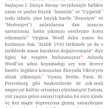
başlayan I. Dünya Savaşı tecrübesiyle birlikte
yazar ve şairler büyük “İnsanlık” ve “Uygarlık”
(eski tabirle, yine büyük harfle “Beşeriyet” ve
“Medeniyet”) anlatılarına dair inancın
sarsıntısını, hatta yıkımını eserlerine konu
5
edinmiştir.
Virginia Woolf daha sonra bu
kırılmaya dair, “Aralık 1910 tarihinde ya da o
tarihlerde insan karakteri değişivermiştir” diye
6
ilginç bir tespitte bulunmuştur.
Aslında
Woolf’un adını koyamadığı şey son derece
basitti: İngilizce konuşulan dünyada Viktoryen
7
ahlak çökmüştü;
Viyana, Berlin, Paris, St.
Petersburg gibi başkentlerde de çok-sesli
emperyal kültür ortamları çözülmüştü! Dahası,
yüz yaşına gelen sanayi toplumu bu süre içinde
üç kez majör depresyona girmiş, sanayileşme