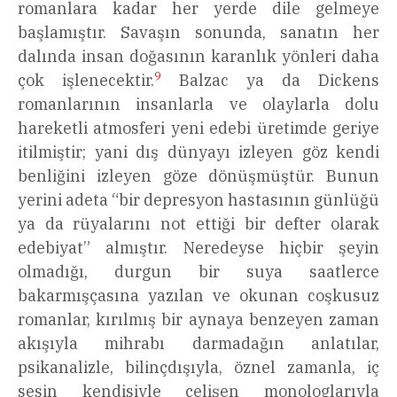
romanlara kadar her yerde dile gelmeye
başlamıştır. Savaşın sonunda, sanatın her
dalında insan doğasının karanlık yönleri daha
9
çok işlenecektir.
Balzac ya da Dickens
romanlarının insanlarla ve olaylarla dolu
hareketli atmosferi yeni edebi üretimde geriye
itilmiştir; yani dış dünyayı izleyen göz kendi
benliğini izleyen göze dönüşmüştür. Bunun
yerini adeta “bir depresyon hastasının günlüğü
ya da rüyalarını not ettiği bir defter olarak
edebiyat” almıştır. Neredeyse hiçbir şeyin
olmadığı, durgun bir suya saatlerce
bakarmışçasına yazılan ve okunan coşkusuz
romanlar, kırılmış bir aynaya benzeyen zaman
akışıyla mihrabı darmadağın anlatılar,
psikanalizle, bilinçdışıyla, öznel zamanla, iç
sesin kendisiyle çelişen monologlarıyla