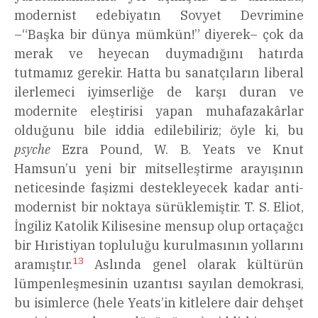
modernist edebiyatın Sovyet Devrimine
–“Başka bir dünya mümkün!” diyerek– çok da
merak ve heyecan duymadığını hatırda
tutmamız gerekir. Hatta bu sanatçıların liberal
ilerlemeci iyimserliğe de karşı duran ve
modernite eleştirisi yapan muhafazakârlar
olduğunu bile iddia edilebiliriz; öyle ki, bu
psyche
Ezra Pound, W. B. Yeats ve Knut
Hamsun’u yeni bir mitselleştirme arayışının
neticesinde faşizmi destekleyecek kadar anti-
modernist bir noktaya sürüklemiştir. T. S. Eliot,
İngiliz Katolik Kilisesine mensup olup ortaçağcı
bir Hıristiyan topluluğu kurulmasının yollarını
13
aramıştır.
Aslında genel olarak kültürün
lümpenleşmesinin uzantısı sayılan demokrasi,
bu isimlerce (hele Yeats’in kitlelere dair dehşet