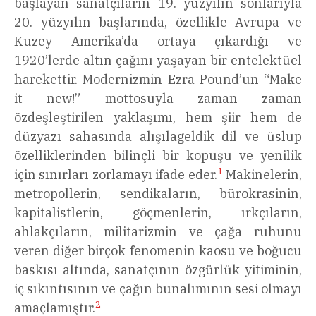
başlayan sanatçıların 19. yüzyılın sonlarıyla
20. yüzyılın başlarında, özellikle Avrupa ve
Kuzey Amerika’da ortaya çıkardığı ve
1920’lerde altın çağını yaşayan bir entelektüel
harekettir. Modernizmin Ezra Pound’un “Make
it new!” mottosuyla zaman zaman
özdeşleştirilen yaklaşımı, hem şiir hem de
düzyazı sahasında alışılageldik dil ve üslup
özelliklerinden bilinçli bir kopuşu ve yenilik
1
için sınırları zorlamayı ifade eder.
Makinelerin,
metropollerin, sendikaların, bürokrasinin,
kapitalistlerin, göçmenlerin, ırkçıların,
ahlakçıların, militarizmin ve çağa ruhunu
veren diğer birçok fenomenin kaosu ve boğucu
baskısı altında, sanatçının özgürlük yitiminin,
iç sıkıntısının ve çağın bunalımının sesi olmayı
2
amaçlamıştır.