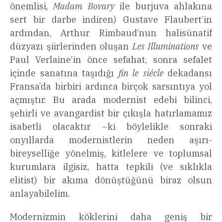
önemlisi,
Madam Bovary
ile burjuva ahlakına
sert bir darbe indiren) Gustave Flaubert’in
ardından, Arthur Rimbaud’nun halisünatif
düzyazı şiirlerinden oluşan
Les Illuminations
ve
Paul Verlaine’in önce sefahat, sonra sefalet
içinde sanatına taşıdığı
fin le siécle
dekadansı
Fransa’da birbiri ardınca birçok sarsıntıya yol
açmıştır. Bu arada modernist edebi bilinci,
şehirli ve avangardist bir çıkışla hatırlamamız
isabetli olacaktır –ki böylelikle sonraki
onyıllarda modernistlerin neden aşırı-
bireyselliğe yönelmiş, kitlelere ve toplumsal
kurumlara ilgisiz, hatta tepkili (ve sıklıkla
elitist) bir akıma dönüştüğünü biraz olsun
anlayabilelim.
Modernizmin köklerini daha geniş bir