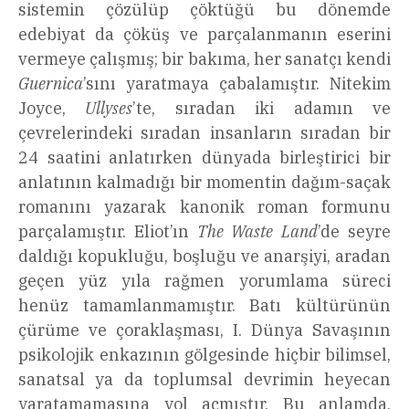
sistemin çözülüp çöktüğü bu dönemde
edebiyat da çöküş ve parçalanmanın eserini
vermeye çalışmış; bir bakıma, her sanatçı kendi
Guernica
’sını yaratmaya çabalamıştır. Nitekim
Joyce,
Ullyses
’te, sıradan iki adamın ve
çevrelerindeki sıradan insanların sıradan bir
24 saatini anlatırken dünyada birleştirici bir
anlatının kalmadığı bir momentin dağım-saçak
romanını yazarak kanonik roman formunu
parçalamıştır. Eliot’ın
The Waste Land
’de seyre
daldığı kopukluğu, boşluğu ve anarşiyi, aradan
geçen yüz yıla rağmen yorumlama süreci
henüz tamamlanmamıştır. Batı kültürünün
çürüme ve çoraklaşması, I. Dünya Savaşının
psikolojik enkazının gölgesinde hiçbir bilimsel,
sanatsal ya da toplumsal devrimin heyecan
yaratamamasına yol açmıştır. Bu anlamda,