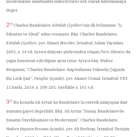
modernizme anlatmakta isabetli birer söz olarak hatırlanmaya
değer.
2

Charles Baudelaire,
Kötülük Çiçekleri
’nin ilk bölümüne “İç
Sıkıntısı ve İdeal” adını vermiştir. Bkz. Charles Baudelaire,
Kötülük Çiçekleri
, çev. Ahmet Necdet, İstanbul: Adam Yayınları,
2001, s. 14 vd. Ayrıca düzyazı-şiirlerinden oluşan
Paris Sıkıntısı
da
çağın huzursuz ediciliğine ayna tutar. Ayrıca bkz. Walter
Benjamin, “Charles Baudelaire, Kapitalizmin Yükseliş Çağında
Bir Lirik Şair”,
Pasajlar
(içinde), çev. Ahmet Cemal, İstanbul: YKY,
11.baskı, 2014, s. 108-201; özellikle s. 161 v.d.
3

Bu konuda Ali Artun’un Baudelaire’in estetik anlayışına dair
sunumu gayet değerlidir. Bkz. Ali Artun “Sunuş: Baudelaire’de
Sanatın Özerkleşmesi ve Modernizm”, Charles Baudelaire,
Modern Hayatın Ressamı
(içinde), çev. Ali Berktay, İstanbul: İletişim