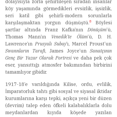
dolayısıyla zorla şehirlileşen sıradan insanlar
köy yaşamında görmedikleri evsizlik, işsizlik,
seri katil gibi şehirli-modern sorunlarla
8
karşılaşmaktan yorgun düşmüştü.
Böylesi
şartlar altında Franz Kafka’nın
Dönüşüm
’ü,
Thomas Mann’ın
Venedik’te Ölüm
’ü, D. H.
Lawrence’ın
Prusyalı Subay
’ı, Marcel Proust’un
Swannların Tarafı
, James Joyce’un
Sanatçının
Genç Bir Yazar Olarak Portresi
ve daha pek çok
eser, yansıttığı atmosfer bakımından birbirini
tamamlıyor gibidir.
1917-18’e varıldığında Kilise, ordu, evlilik,
İmparatorluk tahtı gibi sosyal ve siyasal iktidar
kurumlarına karşı tepki, açıkça yeni bir düzen
(devrim) talep eden öfkeli kalabalıklarla dolu
meydanlardan kıyıda köşede yazılan