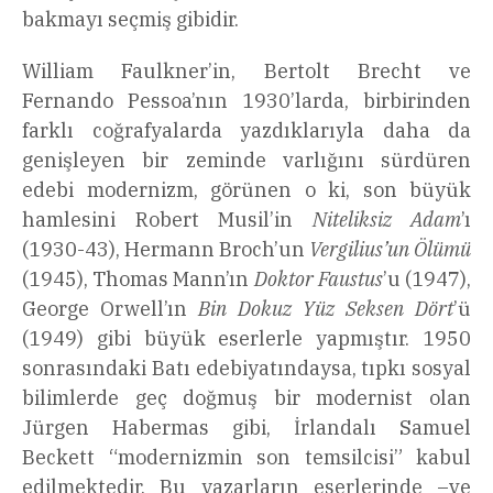
bakmayı seçmiş gibidir.
William Faulkner’in, Bertolt Brecht ve
Fernando Pessoa’nın 1930’larda, birbirinden
farklı coğrafyalarda yazdıklarıyla daha da
genişleyen bir zeminde varlığını sürdüren
edebi modernizm, görünen o ki, son büyük
hamlesini Robert Musil’in
Niteliksiz Adam
’ı
(1930-43), Hermann Broch’un
Vergilius’un Ölümü
(1945), Thomas Mann’ın
Doktor Faustus
’u (1947),
George Orwell’ın
Bin Dokuz Yüz Seksen Dört
’ü
(1949) gibi büyük eserlerle yapmıştır. 1950
sonrasındaki Batı edebiyatındaysa, tıpkı sosyal
bilimlerde geç doğmuş bir modernist olan
Jürgen Habermas gibi, İrlandalı Samuel
Beckett “modernizmin son temsilcisi” kabul
edilmektedir. Bu yazarların eserlerinde –ve