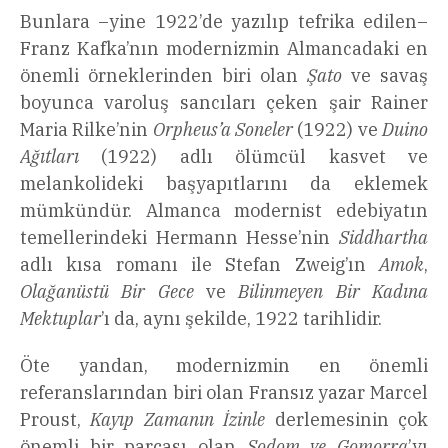
Bunlara –yine 1922’de yazılıp tefrika edilen–
Franz Kafka’nın modernizmin Almancadaki en
önemli örneklerinden biri olan
Şato
ve savaş
boyunca varoluş sancıları çeken şair Rainer
Maria Rilke’nin
Orpheus’a Soneler
(1922) ve
Duino
Ağıtları
(1922) adlı ölümcül kasvet ve
melankolideki başyapıtlarını da eklemek
mümkündür. Almanca modernist edebiyatın
temellerindeki Hermann Hesse’nin
Siddhartha
adlı kısa romanı ile Stefan Zweig’ın
Amok
,
Olağanüstü Bir Gece
ve
Bilinmeyen Bir Kadına
Mektuplar
’ı da, aynı şekilde, 1922 tarihlidir.
Öte yandan, modernizmin en önemli
referanslarından biri olan Fransız yazar Marcel
Proust,
Kayıp Zamanın İzinle
derlemesinin çok
önemli bir parçası olan
Sodom ve Gomorra
’yı