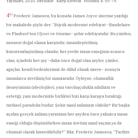
Yayınları, 2010, özellikle “Karşı Estetik” bölümü; s. 55-79.
4

Frederic Jameson, bu konuda James Joyce üzerine yazdığı
bir makalede şöyle der: “Büyük modernist edebiyat –Baudelaire
ve Flaubert’ten
Ulysses
ve ötesine– şehir edebiyatıdır: Bu yüzden,
nesnesi doğal olanın karşıtıdır, insanileştirilmiş,
kusursuzlaştırılmış olandır, her yerde insan emeğinin sonucu
olan, içindeki her şey –daha önce doğal olan şeyler, çimler,
ağaçlar, kendi bedenlerimiz de dâhil olmak üzere– sonuçta
insanlarca üretilmiş bir manzaradır. Öyleyse, olumsallık
deneyiminin (ideolojileri, yani varoluşçulukla nihilizm ve
estetiği, yani modernizle birlikte) bizi karşı karşıya bıraktığı
tarihsel paradoks budur: Şehir nasıl anlamsız olabilir? Bir başka
açıdan gerçek anlamı yaratanın her şeyden önce yalnızca insan
emeği olduğu düşünülürken insan üretimi nasıl saçma ya da
olumsal olarak hissedilebilir?” Bkz. Frederic Jameson, “Tarihte