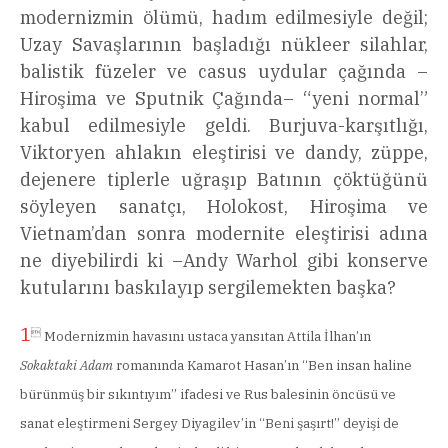
modernizmin ölümü, hadım edilmesiyle değil;
Uzay Savaşlarının başladığı nükleer silahlar,
balistik füzeler ve casus uydular çağında –
Hiroşima ve Sputnik Çağında– “yeni normal”
kabul edilmesiyle geldi. Burjuva-karşıtlığı,
Viktoryen ahlakın eleştirisi ve dandy, züppe,
dejenere tiplerle uğraşıp Batının çöktüğünü
söyleyen sanatçı, Holokost, Hiroşima ve
Vietnam’dan sonra modernite eleştirisi adına
ne diyebilirdi ki –Andy Warhol gibi konserve
kutularını baskılayıp sergilemekten başka?
1

Modernizmin havasını ustaca yansıtan Attila İlhan’ın
Sokaktaki Adam
romanında Kamarot Hasan’ın “Ben insan haline
bürünmüş bir sıkıntıyım” ifadesi ve Rus balesinin öncüsü ve
sanat eleştirmeni Sergey Diyagilev’in “Beni şaşırt!” deyişi de