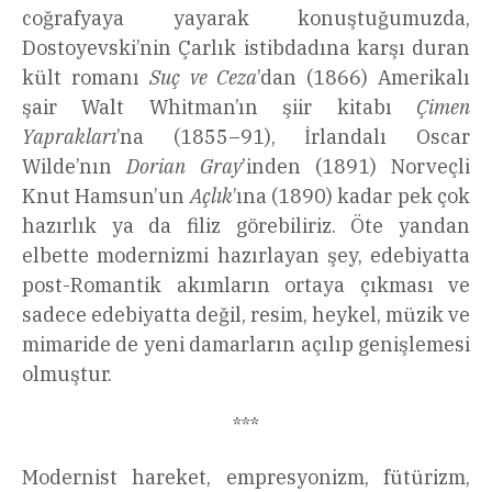
coğrafyaya yayarak konuştuğumuzda,
Dostoyevski’nin Çarlık istibdadına karşı duran
kült romanı
Suç ve Ceza
’dan (1866) Amerikalı
şair Walt Whitman’ın şiir kitabı
Çimen
Yaprakları
’na (1855–91), İrlandalı Oscar
Wilde’nın
Dorian Gray
’inden (1891) Norveçli
Knut Hamsun’un
Açlık
’ına (1890) kadar pek çok
hazırlık ya da filiz görebiliriz. Öte yandan
elbette modernizmi hazırlayan şey, edebiyatta
post-Romantik akımların ortaya çıkması ve
sadece edebiyatta değil, resim, heykel, müzik ve
mimaride de yeni damarların açılıp genişlemesi
olmuştur.
***
Modernist hareket, empresyonizm, fütürizm,