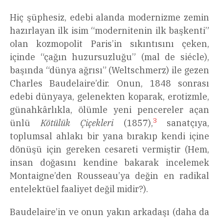
Hiç şüphesiz, edebi alanda modernizme zemin
hazırlayan ilk isim “modernitenin ilk başkenti”
olan kozmopolit Paris’in sıkıntısını çeken,
içinde “çağın huzursuzluğu” (mal de siécle),
başında “dünya ağrısı” (Weltschmerz) ile gezen
Charles Baudelaire’dir. Onun, 1848 sonrası
edebi dünyaya, gelenekten koparak, erotizmle,
günahkârlıkla, ölümle yeni pencereler açan
3
ünlü
Kötülük Çiçekleri
(1857),
sanatçıya,
toplumsal ahlakı bir yana bırakıp kendi içine
dönüşü için gereken cesareti vermiştir (Hem,
insan doğasını kendine bakarak incelemek
Montaigne’den Rousseau’ya değin en radikal
entelektüel faaliyet değil midir?).
Baudelaire’in ve onun yakın arkadaşı (daha da