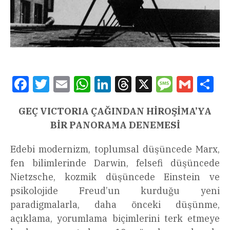
Facebook
Twitter
Email
WhatsApp
LinkedIn
Threads
X
Message
Gmail
Sha
GEÇ VICTORIA ÇAĞINDAN HİROŞİMA’YA
BİR PANORAMA DENEMESİ
Edebi modernizm, toplumsal düşüncede Marx,
fen bilimlerinde Darwin, felsefi düşüncede
Nietzsche, kozmik düşüncede Einstein ve
psikolojide Freud’un kurduğu yeni
paradigmalarla, daha önceki düşünme,
açıklama, yorumlama biçimlerini terk etmeye