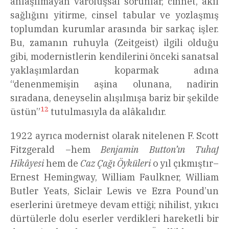
anlaşılmayan varoluşsal sorunlar, cinnet, akıl
sağlığını yitirme, cinsel tabular ve yozlaşmış
toplumdan kurumlar arasında bir sarkaç işler.
Bu, zamanın ruhuyla (Zeitgeist) ilgili olduğu
gibi, modernistlerin kendilerini önceki sanatsal
yaklaşımlardan koparmak adına
“denenmemişin aşina olunana, nadirin
sıradana, deneyselin alışılmışa bariz bir şekilde
12
üstün”
tutulmasıyla da alâkalıdır.
1922 ayrıca modernist olarak nitelenen F. Scott
Fitzgerald –hem
Benjamin Button’ın Tuhaf
Hikâyesi
hem de
Caz Çağı Öyküleri
o yıl çıkmıştır–
Ernest Hemingway, William Faulkner, William
Butler Yeats, Siclair Lewis ve Ezra Pound’un
eserlerini üretmeye devam ettiği; nihilist, yıkıcı
dürtülerle dolu eserler verdikleri hareketli bir