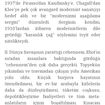
1937’de Picasso’dan Kandinsky’e, Chagall’dan
Klee’ye pek çok avangard modernist sanatçıyı
hedef aldı ve bir “modernizmi aşağılama
sergisi” düzenledi. Serginin kendisi,
1910’lardan itibaren modernistlerin dile
getirdiği “karanlık çağ” söylemini teyit eder
nitelikteydi.
II. Dünya Savaşının yarattığı cehennem, Eliot’ın
sıradan insanlara baktığında gördüğü
“cehennem”den çok daha gerçekti. Topyekûn
yıkımdan ve travmadan çıkışın yolu Amerikan
yolu oldu. Küçük burjuva hayatının
özendirilmesi, bir ev-bir arabayla kitlelerin
daha da düzleştirilmesi, tüketim coşkusu,
depolitikleştirme faaliyetleri ve tüm meta-
anlatıların içinin boşaltılması. Kısacası