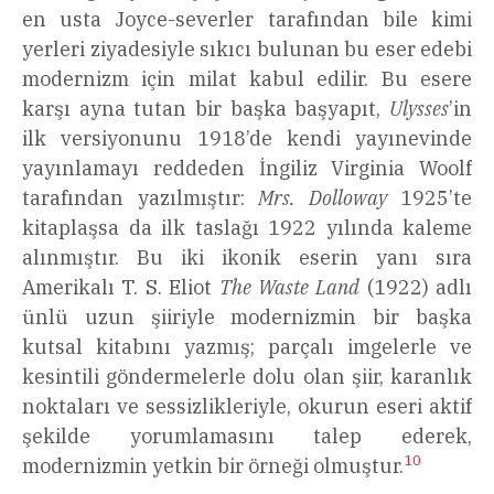
en usta Joyce-severler tarafından bile kimi
yerleri ziyadesiyle sıkıcı bulunan bu eser edebi
modernizm için milat kabul edilir. Bu esere
karşı ayna tutan bir başka başyapıt,
Ulysses
’in
ilk versiyonunu 1918’de kendi yayınevinde
yayınlamayı reddeden İngiliz Virginia Woolf
tarafından yazılmıştır:
Mrs. Dolloway
1925’te
kitaplaşsa da ilk taslağı 1922 yılında kaleme
alınmıştır. Bu iki ikonik eserin yanı sıra
Amerikalı T. S. Eliot
The Waste Land
(1922) adlı
ünlü uzun şiiriyle modernizmin bir başka
kutsal kitabını yazmış; parçalı imgelerle ve
kesintili göndermelerle dolu olan şiir, karanlık
noktaları ve sessizlikleriyle, okurun eseri aktif
şekilde yorumlamasını talep ederek,
10
modernizmin yetkin bir örneği olmuştur.