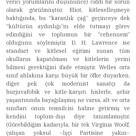
verici yorumlarını düşününce) ciddi bir sorun
olarak görülmüştür. Eliot, kitleselleşmeye
baktığında, bu “karanlık çağ” geçinceye dek
“kültürün aydınlığı”nı elde tutmayı görev
edindiğini ve toplumun bir “cehennem”
olduğunu söylemiştir. D. H. Lawrence ise
standart ve kitlesel eğitimi sunan tüm
okulların kapatılması ve kitlelerin yerini
bilmesi gerektiğini ifade etmiştir. Welles orta
sınıf ahlakına karşı büyük bir öfke duyarken,
diğer pek çok modernist sanatçı da
burjuvafobik ve kitle-karşıtı hislerle, şehir
yaşantısında bayağılaşmış ne varsa, alt ve orta
sınıfları onun temsilcisi haline getirmiş ve
kendini toplum-dışı diye tanımlamıştır.
(Görebildiğim kadarıyla, bir tek Virginia Woolf,
çalışan yoksul –İşçi Partisine yakın–