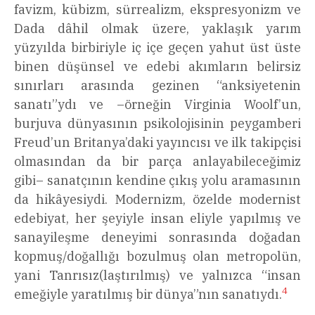
favizm, kübizm, sürrealizm, ekspresyonizm ve
Dada dâhil olmak üzere, yaklaşık yarım
yüzyılda birbiriyle iç içe geçen yahut üst üste
binen düşünsel ve edebi akımların belirsiz
sınırları arasında gezinen “anksiyetenin
sanatı”ydı ve –örneğin Virginia Woolf’un,
burjuva dünyasının psikolojisinin peygamberi
Freud’un Britanya’daki yayıncısı ve ilk takipçisi
olmasından da bir parça anlayabileceğimiz
gibi– sanatçının kendine çıkış yolu aramasının
da hikâyesiydi. Modernizm, özelde modernist
edebiyat, her şeyiyle insan eliyle yapılmış ve
sanayileşme deneyimi sonrasında doğadan
kopmuş/doğallığı bozulmuş olan metropolün,
yani Tanrısız(laştırılmış) ve yalnızca “insan
4
emeğiyle yaratılmış bir dünya”nın sanatıydı.