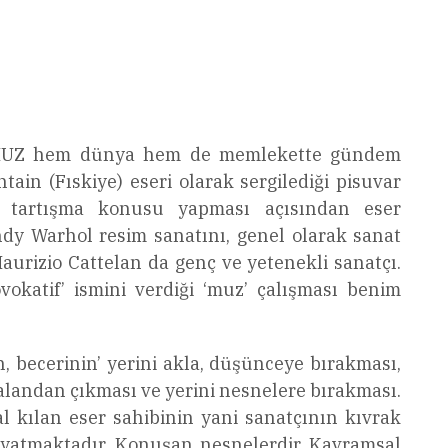
nmış MUZ hem dünya hem de memlekette gündem
n (Fıskiye) eseri olarak sergilediği pisuvar
ni tartışma konusu yapması açısından eser
dy Warhol resim sanatını, genel olarak sanat
 Maurizio Cattelan da genç ve yetenekli sanatçı.
vokatif’ ismini verdiği ‘muz’ çalışması benim
, becerinin’ yerini akla, düşünceye bırakması,
 alandan çıkması ve yerini nesnelere bırakması.
al kılan eser sahibinin yani sanatçının kıvrak
dayatmaktadır. Konuşan nesnelerdir. Kavramsal