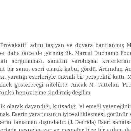
l
Share
an, ‘Provakatif’ adını taşıyan ve duvara bantla
er daha önce de görmüştük. Marcel Duchamp Fountai
tı sorgulaması, sanatın varoluşsal kriterleri
t bir sanat eseri olarak kabul gördü. Ardından An
ı, yaratığı eserleriyle önemli bir perspektif kattı.
nek göstereceği nitelikte. Ancak M. Cattelan ‘Pro
Çünkü henüz içime sindirmiş değilim.
 olarak dayandığı, kutsadığı ‘el emeği yeteneğinin
mak. Eserin yaratıcısının iyice silikleşmesi, görünür
eserin tamamen dışındadır. (J. Derrida) Eseri sanats
, ortada nesneler var ve nesneler bize bir anlam 