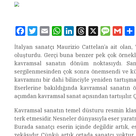
Facebook
Twitter
Email
WhatsApp
LinkedIn
Threads
X
Message
Gmai
İtalyan sanatçı Maurizio Cattelan’a ait ol
oluşturdu. Gerçi buna benzer pek çok örnekl
kavramsal sanatın dönüm noktasıydı. Sana
sergilenmesinden çok sonra önemsendi ve kül
kavramını bir dahi bilinciyle yeniden tartışmas
Eserlerine bakıldığında kavramsal sanatın ör
açımdan kavramsal sanat açısından tartışılır. 
Kavramsal sanatın temel düsturu resmin klasik
terk etmesidir. Nesneler dünyasıyla eser yarat
Burada sanatçı eserin içinde değildir artık, 
zekâsıdır. Çünkü artık ortada sanatçı yoktur