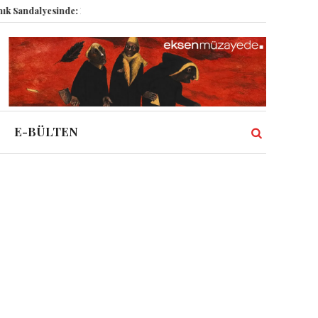
andalyesinde: Epstein vakası kadim tanrıları nasıl komplo kanıtına dönüştü
E-BÜLTEN