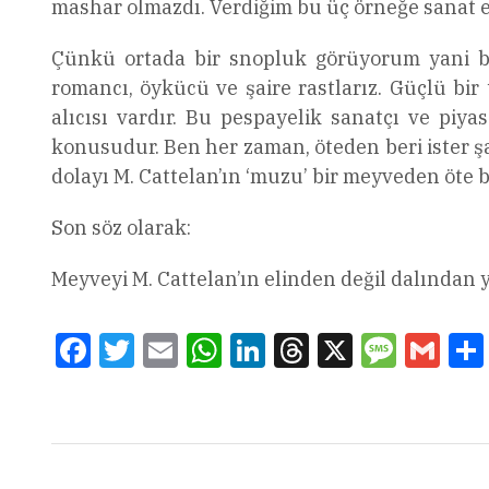
mashar olmazdı. Verdiğim bu üç örneğe sanat e
Çünkü ortada bir snopluk görüyorum yani bay
romancı, öykücü ve şaire rastlarız. Güçlü bir 
alıcısı vardır. Bu pespayelik sanatçı ve piy
konusudur. Ben her zaman, öteden beri ister şa
dolayı M. Cattelan’ın ‘muzu’ bir meyveden öte 
Son söz olarak:
Meyveyi M. Cattelan’ın elinden değil dalından 
Facebook
Twitter
Email
WhatsApp
LinkedIn
Threads
X
Message
Gmai