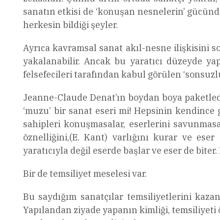
sanatın etkisi de ‘konuşan nesnelerin’ gücünd
herkesin bildiği şeyler.
Ayrıca kavramsal sanat akıl-nesne ilişkisini s
yakalanabilir. Ancak bu yaratıcı düzeyde yap
felsefecileri tarafından kabul görülen ‘sonsuzluğ
Jeanne-Claude Denat’ın boydan boya paketlediğ
‘muzu’ bir sanat eseri mi! Hepsinin kendince 
sahipleri konuşmasalar, eserlerini savunmasa
öznelliğini,(E. Kant) varlığını kurar ve es
yaratıcıyla değil eserde başlar ve eser de bite
Bir de temsiliyet meselesi var.
Bu saydığım sanatçılar temsiliyetlerini kaza
Yapılandan ziyade yapanın kimliği, temsiliyeti 