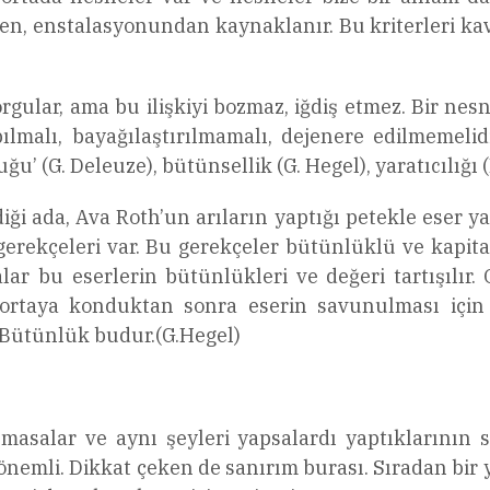
en, enstalasyonundan kaynaklanır. Bu kriterleri kav
orgular, ama bu ilişkiyi bozmaz, iğdiş etmez. Bir n
ılmalı, bayağılaştırılmamalı, dejenere edilmemelidi
u’ (G. Deleuze), bütünsellik (G. Hegel), yaratıcılığı (
i ada, Ava Roth’un arıların yaptığı petekle eser yar
gerekçeleri var. Bu gerekçeler bütünlüklü ve kapita
lar bu eserlerin bütünlükleri ve değeri tartışılır.
er ortaya konduktan sonra eserin savunulması için
r. Bütünlük budur.(G.Hegel)
nmasalar ve aynı şeyleri yapsalardı yaptıklarının s
önemli. Dikkat çeken de sanırım burası. Sıradan bir 