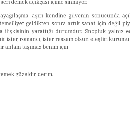
seri demek açıkçası içime sinmiyor.
ağılaşma, aşırı kendine güvenin sonucunda açıkç
temsiliyet geldikten sonra artık sanat için değil p
asa ilişkisinin yarattığı durumdur. Snopluk yalnız 
ir ister, romancı, ister ressam olsun eleştiri kurumu
bir anlam taşımaz benim için.
yemek güzeldir, derim.
l
Share