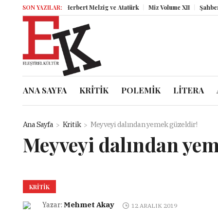
SON YAZILAR:
Herbert Melzig ve Atatürk
Miz Volume XII
Şahbender
ANA SAYFA
KRİTİK
POLEMİK
LİTERA
Ana Sayfa
Kritik
Meyveyi dalından yemek güzeldir!
Meyveyi dalından yem
KRITIK
Mehmet Akay
Yazar:
12 ARALIK 2019