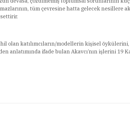
üzün devasa, çözülmemiş toplumsal sorunlarının küçü
 açmazlarının, tüm çevresine hatta gelecek nesillere 
ttirir.
hil olan katılımcıların/modellerin kişisel öykülerin
nden anlatımında ifade bulan Akavcı’nın işlerini 19 K
l
Share