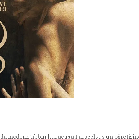
l
Share
nda modern tıbbın kurucusu Paracelsus’un öğretisine 