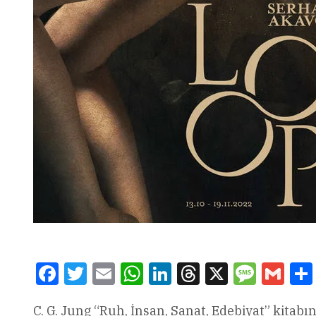
Facebook
Twitter
Email
WhatsApp
LinkedIn
Threads
X
Message
Gmai
C. G. Jung “Ruh, İnsan, Sanat, Edebiyat” kitabı