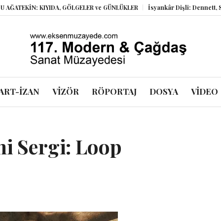
ATEKİN: KIYIDA, GÖLGELER ve GÜNLÜKLER
İsyankâr Dişli: Dennett, Smoli
ART-İZAN
VİZÖR
RÖPORTAJ
DOSYA
VİDEO
ni Sergi: Loop