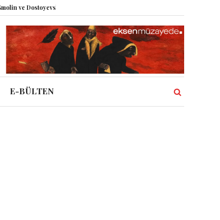
n ve Dostoyevski’nin İzinde Varoluşsal Bir Sentez
Herbert Melzig ve Atatü
E-BÜLTEN