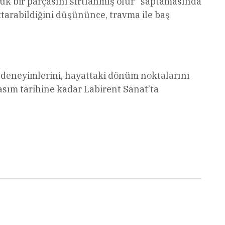
k bir parçasını sırtlanmış olur” saptamasında
aktarabildiğini düşününce, travma ile baş
i, deneyimlerini, hayattaki dönüm noktalarını
asım tarihine kadar Labirent Sanat’ta