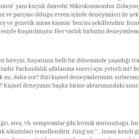
minör’ yani küçük dairedir. Mikrokozmozdur. Dolayısıy
 ve parçası olduğu evren içinde deneyimleri ile şeki
ey ve genetik miras kişinin ‘ben’ini şekillendirir. Bun
esiyle kuşatılmıştır. Her varlık birbirini deneyimleme
n bireyin, hayatının belli bir döneminde yaşadığı tr
tadır. Farkındalık şifalanma süreci için yeterli m
k mı, daha zor? Bizi kişisel deneyimlerimizi, sırları
? Kişisel deneyimin başka birine aktarımındaki sınırl
ağrı, ateş, vb. semptomlar gibi kronik mutsuzluğu, 
sıkıntıları temellendirir. Jung’un “…İnsan kendi g