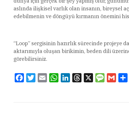
dünya için gerçek bir şey yapmış olur, günüm
aslında ilişkisel varlık olan insanın, bireysel
edebilmenin ve döngüyü kırmanın önemini hisse
“Loop” sergisinin hazırlık sürecinde projeye da
aktarımıyla oluşan birikimin, beden dili üzeri
görebilirsiniz.
Facebook
Twitter
Email
WhatsApp
LinkedIn
Threads
X
Message
Gmai