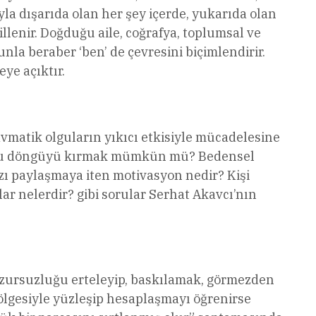
la dışarıda olan her şey içerde, yukarıda olan
llenir. Doğduğu aile, coğrafya, toplumsal ve
unla beraber ‘ben’ de çevresini biçimlendirir.
ye açıktır.
avmatik olguların yıkıcı etkisiyle mücadelesine
i? Bu döngüyü kırmak mümkün mü? Bedensel
mızı paylaşmaya iten motivasyon nedir? Kişi
ar nelerdir? gibi sorular Serhat Akavcı’nın
huzursuzluğu erteleyip, baskılamak, görmezden
ölgesiyle yüzleşip hesaplaşmayı öğrenirse