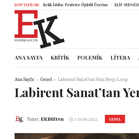
SON YAZILAR:
Büyük İddia: Proleter Öğüdü Üzerine
ELİF AYDOĞDU AĞ
ANA SAYFA
KRİTİK
POLEMİK
LİTERA
Ana Sayfa
Genel
Labirent Sanat’tan Yeni Sergi: Loop
Labirent Sanat’tan Ye
EKBülten
Yazar:
GENEL
3 EKIM 2022