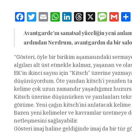
Facebook
Twitter
Email
WhatsApp
LinkedIn
Threads
X
Message
Gmai
Avantgarde’ın sanatsal yüceliğin yeni anlamı
ardından Nerdrum, avantgardın da bir salon
“Gösteri, öyle bir birikim aşamasındaki sermay
algıları alt üst etmekle kalmaz, yaşanan ve ola
EK’in ikinci sayısı için “Kitsch” üzerine yazma
düşünüyordum. Öte yandan kitsch’i yeniden ta
kelime çok uzun zamandır yaşadığımız huzursu
Kitsch üzerine düşünürken ve yazılanları tekrar
gözüme. Yeni çağın kitsch’ini anlatacak kelime
Bazen yeni kelimeler ve kavramlar üretmeye de
netleşmesini sağlayabilir.
Gösteri imaj haline geldiğinde imaj da bir tür gö