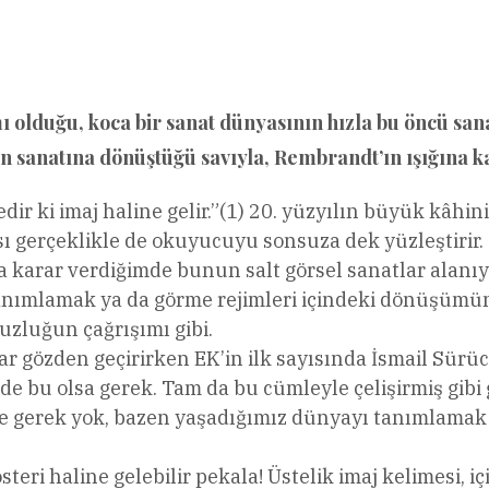
l
Share
 olduğu, koca bir sanat dünyasının hızla bu öncü sana
 sanatına dönüştüğü savıyla, Rembrandt’ın ışığına ka
edir ki imaj haline gelir.”(1) 20. yüzyılın büyük kâh
sı gerçeklikle de okuyucuyu sonsuza dek yüzleştirir.
ya karar verdiğimde bunun salt görsel sanatlar alanı
nımlamak ya da görme rejimleri içindeki dönüşümüne
zluğun çağrışımı gibi.
 gözden geçirirken EK’in ilk sayısında İsmail Sürücü
 de bu olsa gerek. Tam da bu cümleyle çelişirmiş gibi
 gerek yok, bazen yaşadığımız dünyayı tanımlamak i
steri haline gelebilir pekala! Üstelik imaj kelimesi, 