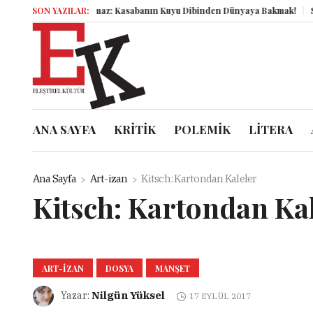
maz: Kasabanın Kuyu Dibinden Dünyaya Bakmak!
SON YAZILAR:
Semboller Sanık Sandal
ANA SAYFA
KRİTİK
POLEMİK
LİTERA
Ana Sayfa
Art-izan
Kitsch: Kartondan Kaleler
Kitsch: Kartondan Kal
ART-IZAN
DOSYA
MANŞET
Nilgün Yüksel
Yazar:
17 EYLÜL 2017