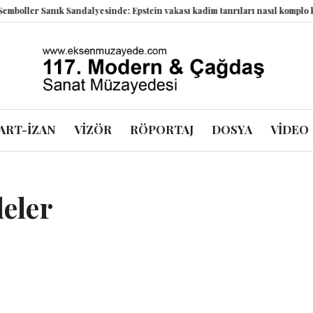
yesinde: Epstein vakası kadim tanrıları nasıl komplo kanıtına dönüştürdü?
ART-İZAN
VİZÖR
RÖPORTAJ
DOSYA
VİDEO
eler