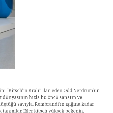
ndini “Kitsch’in Kralı” ilan eden Odd Nerdrum’un
at dünyasının hızla bu öncü sanatın ve
nüştüğü savıyla, Rembrandt’ın ışığına kadar
rak tanımlar. Eğer kitsch yüksek beğenin,