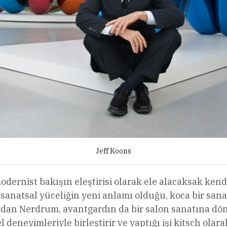
Jeff Koons
 modernist bakışın eleştirisi olarak ele alacaksak ke
sanatsal yüceliğin yeni anlamı olduğu, koca bir san
ından Nerdrum, avantgardın da bir salon sanatına dö
el deneyimleriyle birleştirir ve yaptığı işi kitsch ola