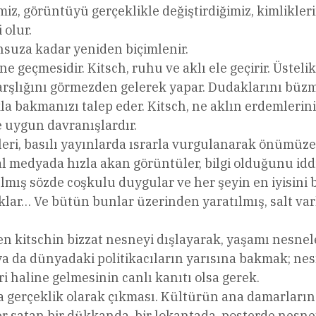
imiz, görüntüyü gerçeklikle değiştirdiğimiz, kimlikler
 olur.
nsuza kadar yeniden biçimlenir.
ine geçmesidir. Kitsch, ruhu ve aklı ele geçirir. Üste
şlığını görmezden gelerek yapar. Dudaklarını büzm
la bakmanızı talep eder. Kitsch, ne aklın erdemlerini
pe uygun davranışlardır.
eri, basılı yayınlarda ısrarla vurgulanarak önümüze g
yal medyada hızla akan görüntüler, bilgi olduğunu id
tılmış sözde coşkulu duygular ve her şeyin en iyisini b
ıklar… Ve bütün bunlar üzerinden yaratılmış, salt var
en kitschin bizzat nesneyi dışlayarak, yaşamı nesne
ya da dünyadaki politikacıların yarısına bakmak; ne
ri haline gelmesinin canlı kanıtı olsa gerek.
za gerçeklik olarak çıkması. Kültürün ana damarları
r satan bir dükkanda, bir lokantada, posterde nesne