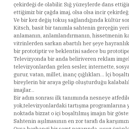
çekirdeği de olabilir. Sığ yüzeylerde dans ettiğ
ettiğimiz bir çağda imaj, olsa olsa incir çekirdeği
Ve bir kez değiş tokuş sağlandığında kültür so
Kitsch, basit bir tanımla sahtenin gerçeğin yer
anlamanın, anlamlandırmanın, hissetmenin kar
vitrinlerden sarkan abartılı her şeye hayranlık
bir prototiptir ve beklentisi sadece bu prototi
Televizyonda bir anda beliriveren reklam imgel
televizyonlardan gelen sesler, internette, sos
gurur, vatan, millet, inanç çığlıkları… İçi boşal
bireylerin bir araya gelip oluşturduğu kalabal
imajlar…
Bir adım sonrası ilk tanımında nesneye atfedil
yok,televizyonlardaki tartışma programlarına 
noktada bizzat o içi boşaltılmış imajın bir göste
Sahtenin aşılmasının en zor tarafı da karşımı
Oysa herhangi bir semt pazarında, ucuz ürünle