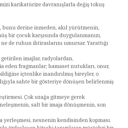
imizi karikatürize davranışlarla değiş tokuş
lik, bunu derine inmeden, akıl yürütmenin,
üş bir çocuk karşısında duygulanmanızı,
 ne de ruhun ihtiraslarını umursar. Yarattığı
etirilen imajlar, radyolardan,
dia eden fragmanlar; hamaset nutukları, onur,
ildiğine içtenlike inandırılmış bireyler, o
lığıyla sahte bir gösteriye dönüşen belirlenmiş
leştirmesi. Çok uzağa gitmeye gerek
sneleşmenin, salt bir imaja dönüşmenin, son
na yerleşmesi, nesnenin kendisinden kopması.
yle özdeşleşen kitschi tanımlayıp müstehzi bir