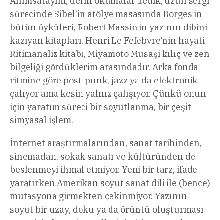
Anımsatayım, derin okumalar dedik; uzun sergi
sürecinde Sibel’in atölye masasında Borges’in
bütün öyküleri, Robert Massin’in yazının dibini
kazıyan kitapları, Henri Le Fefebvre’nin hayati
Ritimanaliz kitabı, Miyamoto Musaşi kılıç ve zen
bilgeliği gördüklerim arasındadır. Arka fonda
ritmine göre post-punk, jazz ya da elektronik
çalıyor ama kesin yalnız çalışıyor. Çünkü onun
için yaratım süreci bir soyutlanma, bir çeşit
simyasal işlem.
İnternet araştırmalarından, sanat tarihinden,
sinemadan, sokak sanatı ve kültüründen de
beslenmeyi ihmal etmiyor. Yeni bir tarz, ifade
yaratırken Amerikan soyut sanat dili ile (bence)
mutasyona girmekten çekinmiyor. Yazının
soyut bir uzay, doku ya da örüntü oluşturması