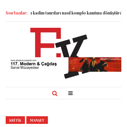
 vakası kadim tanrıları nasıl komplo kanıtına dönüştürdü?
Son Yazılar:
Dünya
KRITIK
MANŞET