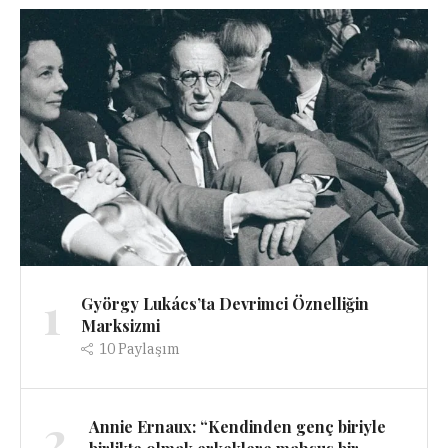
1
György Lukács’ta Devrimci Öznelliğin
Marksizmi
10
Paylaşım
2
Annie Ernaux: “Kendinden genç biriyle