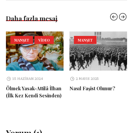
Daha fazla mesaj
MANŞET
VIDEO
MANŞET
15 HAZIRAN 2024
2 MAYIS 2025
Ölmek Yasak-Attilâ İlhan
Nasıl Faşist Olunur?
(İlk Kez Kendi Sesinden)
Yorum (1)