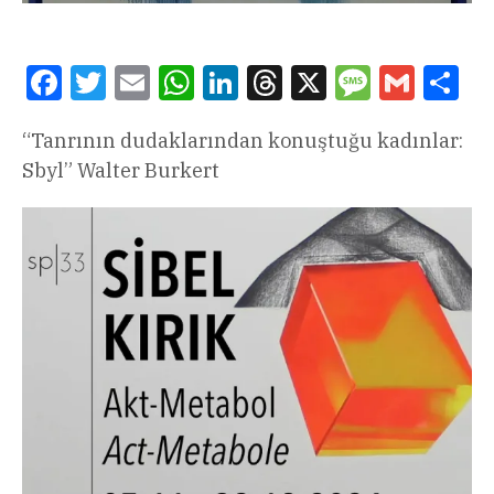
Facebook
Twitter
Email
WhatsApp
LinkedIn
Threads
X
Message
Gmail
Sha
“Tanrının dudaklarından konuştuğu kadınlar:
Sbyl” Walter Burkert