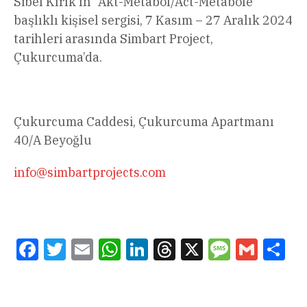
Sibel Kırık’ın “Akt-Metabol/Act-Metabole”
başlıklı kişisel sergisi, 7 Kasım – 27 Aralık 2024
tarihleri arasında Simbart Project,
Çukurcuma’da.
Çukurcuma Caddesi, Çukurcuma Apartmanı
40/A Beyoğlu
info@simbartprojects.com
Facebook
Twitter
Email
WhatsApp
LinkedIn
Threads
X
Message
Gmail
Sha