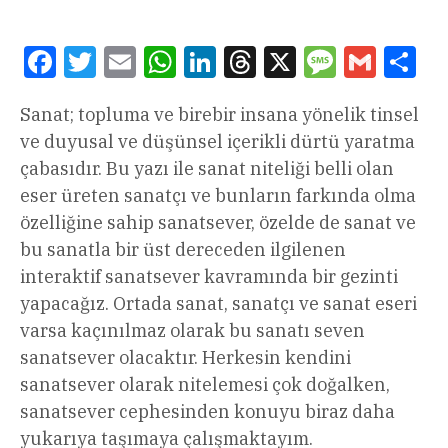
Facebook
Twitter
Email
WhatsApp
LinkedIn
Threads
X
Message
Gmail
Sha
Sanat; topluma ve birebir insana yönelik tinsel
ve duyusal ve düşünsel içerikli dürtü yaratma
çabasıdır. Bu yazı ile sanat niteliği belli olan
eser üreten sanatçı ve bunların farkında olma
özelliğine sahip sanatsever, özelde de sanat ve
bu sanatla bir üst dereceden ilgilenen
interaktif sanatsever kavramında bir gezinti
yapacağız. Ortada sanat, sanatçı ve sanat eseri
varsa kaçınılmaz olarak bu sanatı seven
sanatsever olacaktır. Herkesin kendini
sanatsever olarak nitelemesi çok doğalken,
sanatsever cephesinden konuyu biraz daha
yukarıya taşımaya çalışmaktayım.