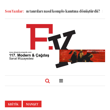
ı kadim tanrıları nasıl komplo kanıtına dönüştürdü?
Son Yazılar:
Dünyadaki B
KRITIK
MANŞET