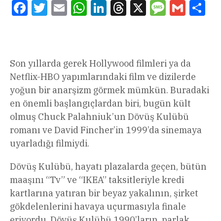
Facebook
Twitter
Email
WhatsApp
LinkedIn
Threads
X
Message
Gmail
Sha
Son yıllarda gerek Hollywood filmleri ya da
Netflix-HBO yapımlarındaki film ve dizilerde
yoğun bir anarşizm görmek mümkün. Buradaki
en önemli başlangıçlardan biri, bugün kült
olmuş Chuck Palahniuk’un Dövüş Kulübü
romanı ve David Fincher’in 1999’da sinemaya
uyarladığı filmiydi.
Dövüş Kulübü, hayatı plazalarda geçen, bütün
maaşını “Tv” ve “IKEA” taksitleriyle kredi
kartlarına yatıran bir beyaz yakalının, şirket
gökdelenlerini havaya uçurmasıyla finale
eriyordu. Dövüş Kulübü 1990’ların, parlak