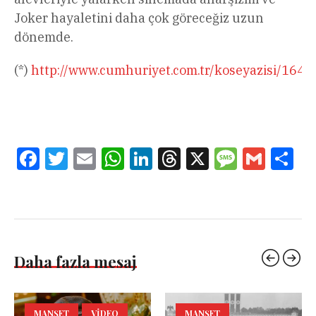
Joker hayaletini daha çok göreceğiz uzun
dönemde.
(*)
http://www.cumhuriyet.com.tr/koseyazisi/164
Facebook
Twitter
Email
WhatsApp
LinkedIn
Threads
X
Message
Gmail
Sha
Daha fazla mesaj
MANŞET
VIDEO
MANŞET