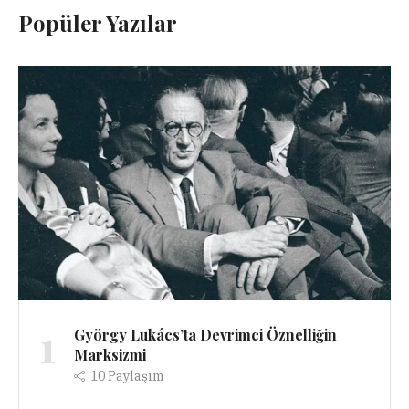
Popüler Yazılar
1
György Lukács’ta Devrimci Öznelliğin
Marksizmi
10
Paylaşım