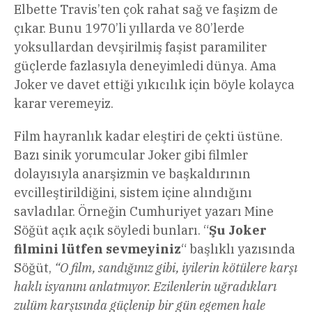
Elbette Travis’ten çok rahat sağ ve faşizm de
çıkar. Bunu 1970’li yıllarda ve 80’lerde
yoksullardan devşirilmiş faşist paramiliter
güçlerde fazlasıyla deneyimledi dünya. Ama
Joker ve davet ettiği yıkıcılık için böyle kolayca
karar veremeyiz.
Film hayranlık kadar eleştiri de çekti üstüne.
Bazı sinik yorumcular Joker gibi filmler
dolayısıyla anarşizmin ve başkaldırının
evcilleştirildiğini, sistem içine alındığını
savladılar. Örneğin Cumhuriyet yazarı Mine
Söğüt açık açık söyledi bunları. “
Şu Joker
filmini lütfen sevmeyiniz
“ başlıklı yazısında
Söğüt,
“
O film, sandığınız gibi, iyilerin kötülere karşı
haklı isyanını anlatmıyor. Ezilenlerin uğradıkları
zulüm karşısında güçlenip bir gün egemen hale