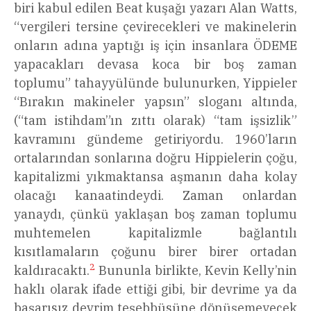
biri kabul edilen Beat kuşağı yazarı Alan Watts,
“vergileri tersine çevirecekleri ve makinelerin
onların adına yaptığı iş için insanlara ÖDEME
yapacakları devasa koca bir boş zaman
toplumu” tahayyülünde bulunurken, Yippieler
“Bırakın makineler yapsın” sloganı altında,
(“tam istihdam”ın zıttı olarak) “tam işsizlik”
kavramını gündeme getiriyordu. 1960’ların
ortalarından sonlarına doğru Hippielerin çoğu,
kapitalizmi yıkmaktansa aşmanın daha kolay
olacağı kanaatindeydi. Zaman onlardan
yanaydı, çünkü yaklaşan boş zaman toplumu
muhtemelen kapitalizmle bağlantılı
kısıtlamaların çoğunu birer birer ortadan
2
kaldıracaktı.
Bununla birlikte, Kevin Kelly’nin
haklı olarak ifade ettiği gibi, bir devrime ya da
başarısız devrim teşebbüsüne dönüşemeyecek