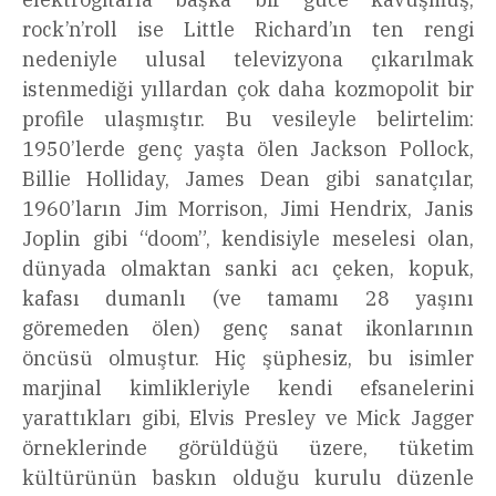
rock’n’roll ise Little Richard’ın ten rengi
nedeniyle ulusal televizyona çıkarılmak
istenmediği yıllardan çok daha kozmopolit bir
profile ulaşmıştır. Bu vesileyle belirtelim:
1950’lerde genç yaşta ölen Jackson Pollock,
Billie Holliday, James Dean gibi sanatçılar,
1960’ların Jim Morrison, Jimi Hendrix, Janis
Joplin gibi “doom”, kendisiyle meselesi olan,
dünyada olmaktan sanki acı çeken, kopuk,
kafası dumanlı (ve tamamı 28 yaşını
göremeden ölen) genç sanat ikonlarının
öncüsü olmuştur. Hiç şüphesiz, bu isimler
marjinal kimlikleriyle kendi efsanelerini
yarattıkları gibi, Elvis Presley ve Mick Jagger
örneklerinde görüldüğü üzere, tüketim
kültürünün baskın olduğu kurulu düzenle