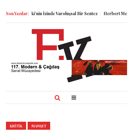
vski’nin İzinde Varoluşsal Bir Sentez
Son Yazılar:
Herbert Melzig ve Atatürk
KRITIK
MANŞET