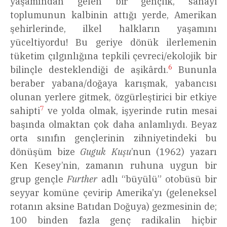
yaşamından gelen bir gençlik, sanayi
toplumunun kalbinin attığı yerde, Amerikan
şehirlerinde, ilkel halkların yaşamını
yüceltiyordu! Bu geriye dönük ilerlemenin
tüketim çılgınlığına tepkili çevreci/ekolojik bir
6
bilinçle desteklendiği de aşikârdı.
Bununla
beraber yabana/doğaya karışmak, yabancısı
olunan yerlere gitmek, özgürleştirici bir etkiye
7
sahipti
ve yolda olmak, işyerinde rutin mesai
başında olmaktan çok daha anlamlıydı. Beyaz
orta sınıfın gençlerinin zihniyetindeki bu
dönüşüm bize
Guguk Kuşu
’nun (1962) yazarı
Ken Kesey’nin, zamanın ruhuna uygun bir
grup gençle
Further
adlı “büyülü” otobüsü bir
seyyar komüne çevirip Amerika’yı (geleneksel
rotanın aksine Batıdan Doğuya) gezmesinin de;
100 binden fazla genç radikalin hiçbir