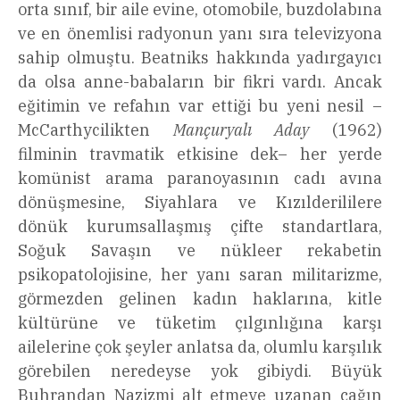
orta sınıf, bir aile evine, otomobile, buzdolabına
ve en önemlisi radyonun yanı sıra televizyona
sahip olmuştu. Beatniks hakkında yadırgayıcı
da olsa anne-babaların bir fikri vardı. Ancak
eğitimin ve refahın var ettiği bu yeni nesil –
McCarthycilikten
Mançuryalı Aday
(1962)
filminin travmatik etkisine dek– her yerde
komünist arama paranoyasının cadı avına
dönüşmesine, Siyahlara ve Kızılderililere
dönük kurumsallaşmış çifte standartlara,
Soğuk Savaşın ve nükleer rekabetin
psikopatolojisine, her yanı saran militarizme,
görmezden gelinen kadın haklarına, kitle
kültürüne ve tüketim çılgınlığına karşı
ailelerine çok şeyler anlatsa da, olumlu karşılık
görebilen neredeyse yok gibiydi. Büyük
Buhrandan Nazizmi alt etmeye uzanan çağın