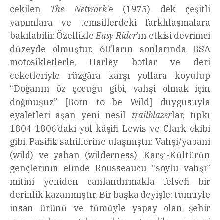
çekilen
The Network
’e (1975) dek çeşitli
yapımlara ve temsillerdeki farklılaşmalara
bakılabilir. Özellikle
Easy Rider
’ın etkisi devrimci
düzeyde olmuştur. 60’ların sonlarında BSA
motosikletlerle, Harley botlar ve deri
ceketleriyle rüzgâra karşı yollara koyulup
“Doğanın öz çocuğu gibi, vahşi olmak için
doğmuşuz” [Born to be Wild] duygusuyla
eyaletleri aşan yeni nesil
trailblazer
lar, tıpkı
1804-1806’daki yol kâşifi Lewis ve Clark ekibi
gibi, Pasifik sahillerine ulaşmıştır. Vahşi/yabani
(wild) ve yaban (wilderness), Karşı-Kültürün
gençlerinin elinde Rousseaucu “soylu vahşi”
mitini yeniden canlandırmakla felsefi bir
derinlik kazanmıştır. Bir başka deyişle; tümüyle
insan ürünü ve tümüyle yapay olan şehir