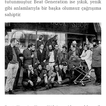
tutunmuştur. Beat Generation ise yıkık, yenik
gibi anlamlarıyla bir başka olumsuz çağrışıma
sahiptir.