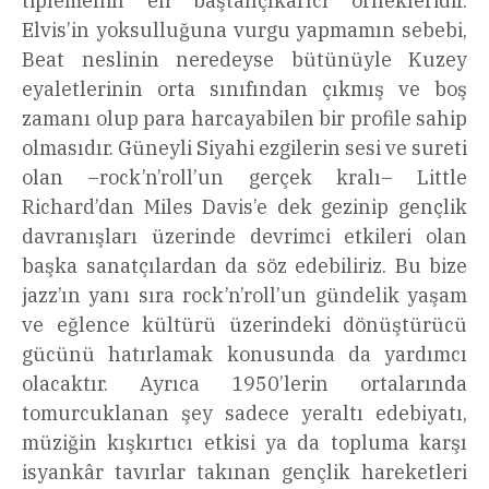
tiplemenin en baştançıkarıcı örnekleridir.
Elvis’in yoksulluğuna vurgu yapmamın sebebi,
Beat neslinin neredeyse bütünüyle Kuzey
eyaletlerinin orta sınıfından çıkmış ve boş
zamanı olup para harcayabilen bir profile sahip
olmasıdır. Güneyli Siyahi ezgilerin sesi ve sureti
olan –rock’n’roll’un gerçek kralı– Little
Richard’dan Miles Davis’e dek gezinip gençlik
davranışları üzerinde devrimci etkileri olan
başka sanatçılardan da söz edebiliriz. Bu bize
jazz’ın yanı sıra rock’n’roll’un gündelik yaşam
ve eğlence kültürü üzerindeki dönüştürücü
gücünü hatırlamak konusunda da yardımcı
olacaktır. Ayrıca 1950’lerin ortalarında
tomurcuklanan şey sadece yeraltı edebiyatı,
müziğin kışkırtıcı etkisi ya da topluma karşı
isyankâr tavırlar takınan gençlik hareketleri