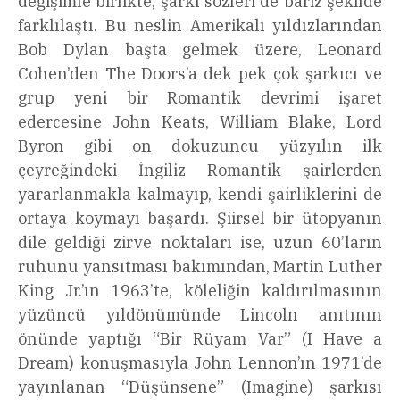
değişimle birlikte, şarkı sözleri de bariz şekilde
farklılaştı. Bu neslin Amerikalı yıldızlarından
Bob Dylan başta gelmek üzere, Leonard
Cohen’den The Doors’a dek pek çok şarkıcı ve
grup yeni bir Romantik devrimi işaret
edercesine John Keats, William Blake, Lord
Byron gibi on dokuzuncu yüzyılın ilk
çeyreğindeki İngiliz Romantik şairlerden
yararlanmakla kalmayıp, kendi şairliklerini de
ortaya koymayı başardı. Şiirsel bir ütopyanın
dile geldiği zirve noktaları ise, uzun 60’ların
ruhunu yansıtması bakımından, Martin Luther
King Jr.’ın 1963’te, köleliğin kaldırılmasının
yüzüncü yıldönümünde Lincoln anıtının
önünde yaptığı “Bir Rüyam Var” (I Have a
Dream) konuşmasıyla John Lennon’ın 1971’de
yayınlanan “Düşünsene” (Imagine) şarkısı