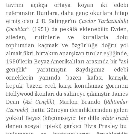
tavrını açıkça ortaya koyan iki edebi
referanstır. Bunlara, daha genç okurlara hitap
etmiş olan J. D. Salinger’ın
Çavdar Tarlasındaki
Çocuklar
’ı (1951) da pekâlâ eklenebilir. Evden,
aileden, rutinlerle ve kurallarla dolu
toplumdan kaçmak ve özgürlüğe doğru yol
almak fikri, birtakım anarşizan tınılar eşliğinde,
1950’lerin Beyaz Amerikalıları arasında bir “asi
gençlik” yaratmıştır. Saydığımız edebi
örneklerin yanında bazen kafası karışık,
kopuk, bazen cool, karşı konulamaz görünen
Hollywood ikonları da sahneye çıkmıştır. James
Dean (
Asi Gençlik
), Marlon Brando (
Rıhtımlar
Üzerinde
), hatta Güneyin derinliklerinden gelen
yoksul Beyaz (küçümseyici bir dille
white trash
denen sosyal tipteki) şarkıcı Elvis Presley bu