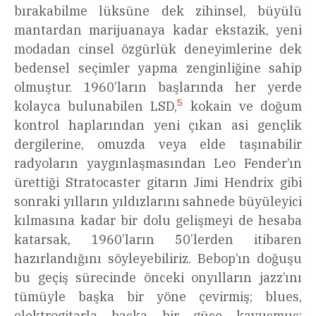
bırakabilme lüksüne dek zihinsel, büyülü
mantardan marijuanaya kadar ekstazik, yeni
modadan cinsel özgürlük deneyimlerine dek
bedensel seçimler yapma zenginliğine sahip
olmuştur. 1960’ların başlarında her yerde
5
kolayca bulunabilen LSD,
kokain ve doğum
kontrol haplarından yeni çıkan asi gençlik
dergilerine, omuzda veya elde taşınabilir
radyoların yaygınlaşmasından Leo Fender’ın
ürettiği Stratocaster gitarın Jimi Hendrix gibi
sonraki yılların yıldızlarını sahnede büyüleyici
kılmasına kadar bir dolu gelişmeyi de hesaba
katarsak, 1960’ların 50’lerden itibaren
hazırlandığını söyleyebiliriz. Bebop’ın doğuşu
bu geçiş sürecinde önceki onyılların jazz’ını
tümüyle başka bir yöne çevirmiş; blues,
elektrogitarla başka bir güce kavuşmuş;