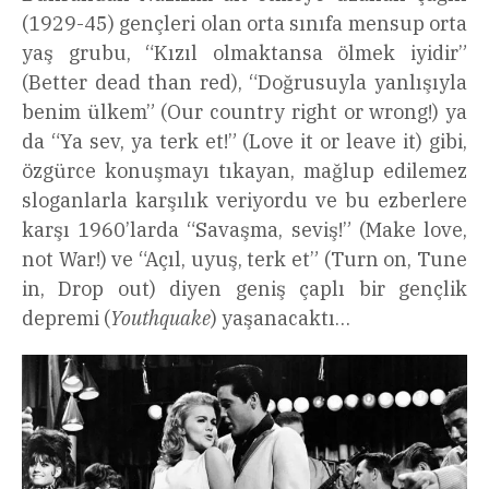
(1929-45) gençleri olan orta sınıfa mensup orta
yaş grubu, “Kızıl olmaktansa ölmek iyidir”
(Better dead than red), “Doğrusuyla yanlışıyla
benim ülkem” (Our country right or wrong!) ya
da “Ya sev, ya terk et!” (Love it or leave it) gibi,
özgürce konuşmayı tıkayan, mağlup edilemez
sloganlarla karşılık veriyordu ve bu ezberlere
karşı 1960’larda “Savaşma, seviş!” (Make love,
not War!) ve “Açıl, uyuş, terk et” (Turn on, Tune
in, Drop out) diyen geniş çaplı bir gençlik
depremi (
Youthquake
) yaşanacaktı…