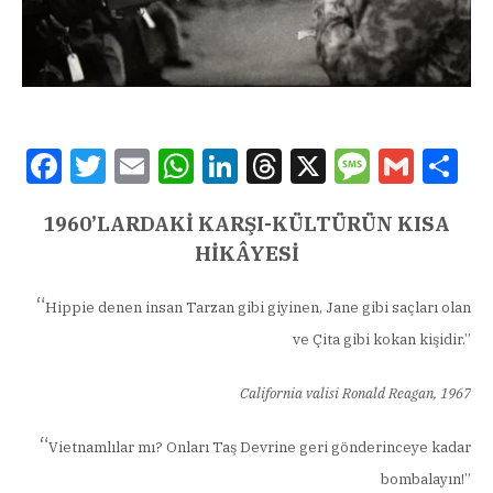
Facebook
Twitter
Email
WhatsApp
LinkedIn
Threads
X
Message
Gmail
Sha
1960’LARDAKİ KARŞI-KÜLTÜRÜN KISA
HİKÂYESİ
“
Hippie denen insan Tarzan gibi giyinen, Jane gibi saçları olan
ve Çita gibi kokan kişidir.”
California valisi Ronald Reagan, 1967
“
Vietnamlılar mı? Onları Taş Devrine geri gönderinceye kadar
bombalayın!”