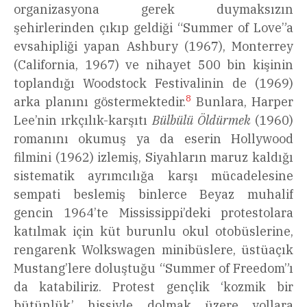
organizasyona gerek duymaksızın
şehirlerinden çıkıp geldiği “Summer of Love”a
evsahipliği yapan Ashbury (1967), Monterrey
(California, 1967) ve nihayet 500 bin kişinin
toplandığı Woodstock Festivalinin de (1969)
8
arka planını göstermektedir.
Bunlara, Harper
Lee’nin ırkçılık-karşıtı
Bülbülü Öldürmek
(1960)
romanını okumuş ya da eserin Hollywood
filmini (1962) izlemiş, Siyahların maruz kaldığı
sistematik ayrımcılığa karşı mücadelesine
sempati beslemiş binlerce Beyaz muhalif
gencin 1964’te Mississippi’deki protestolara
katılmak için küt burunlu okul otobüslerine,
rengarenk Wolkswagen minibüslere, üstüaçık
Mustang’lere doluştuğu “Summer of Freedom”ı
da katabiliriz. Protest gençlik ‘kozmik bir
bütünlük’ hissiyle dolmak üzere yollara