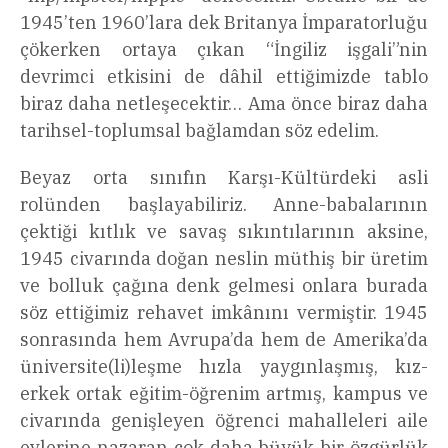
1945’ten 1960’lara dek Britanya İmparatorluğu
çökerken ortaya çıkan “İngiliz işgali”nin
devrimci etkisini de dâhil ettiğimizde tablo
biraz daha netleşecektir… Ama önce biraz daha
tarihsel-toplumsal bağlamdan söz edelim.
Beyaz orta sınıfın Karşı-Kültürdeki asli
rolünden başlayabiliriz. Anne-babalarının
çektiği kıtlık ve savaş sıkıntılarının aksine,
1945 civarında doğan neslin müthiş bir üretim
ve bolluk çağına denk gelmesi onlara burada
söz ettiğimiz rehavet imkânını vermiştir. 1945
sonrasında hem Avrupa’da hem de Amerika’da
üniversite(li)leşme hızla yaygınlaşmış, kız-
erkek ortak eğitim-öğrenim artmış, kampus ve
civarında genişleyen öğrenci mahalleleri aile
evlerine nazaran çok daha büyük bir özgürlük