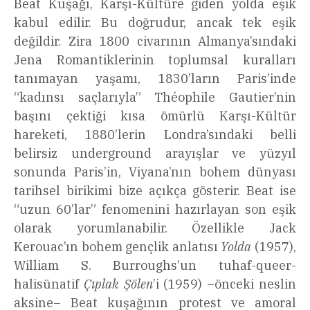
Beat Kuşağı, Karşı-Kültüre giden yolda eşik
kabul edilir. Bu doğrudur, ancak tek eşik
değildir. Zira 1800 civarının Almanya’sındaki
Jena Romantiklerinin toplumsal kuralları
tanımayan yaşamı, 1830’ların Paris’inde
“kadınsı saçlarıyla” Théophile Gautier’nin
başını çektiği kısa ömürlü Karşı-Kültür
hareketi, 1880’lerin Londra’sındaki belli
belirsiz underground arayışlar ve yüzyıl
sonunda Paris’in, Viyana’nın bohem dünyası
tarihsel birikimi bize açıkça gösterir. Beat ise
“uzun 60’lar” fenomenini hazırlayan son eşik
olarak yorumlanabilir. Özellikle Jack
Kerouac’ın bohem gençlik anlatısı
Yolda
(1957),
William S. Burroughs’un tuhaf-queer-
halisünatif
Çıplak Şölen
’i (1959) –önceki neslin
aksine– Beat kuşağının protest ve amoral