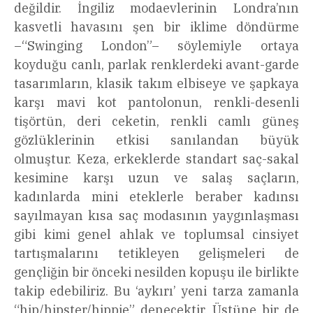
değildir. İngiliz modaevlerinin Londra’nın
kasvetli havasını şen bir iklime döndürme
–“Swinging London”– söylemiyle ortaya
koyduğu canlı, parlak renklerdeki avant-garde
tasarımların, klasik takım elbiseye ve şapkaya
karşı mavi kot pantolonun, renkli-desenli
tişörtün, deri ceketin, renkli camlı güneş
gözlüklerinin etkisi sanılandan büyük
olmuştur. Keza, erkeklerde standart saç-sakal
kesimine karşı uzun ve salaş saçların,
kadınlarda mini eteklerle beraber kadınsı
sayılmayan kısa saç modasının yaygınlaşması
gibi kimi genel ahlak ve toplumsal cinsiyet
tartışmalarını tetikleyen gelişmeleri de
gençliğin bir önceki nesilden kopuşu ile birlikte
takip edebiliriz. Bu ‘aykırı’ yeni tarza zamanla
“hip/hipster/hippie” denecektir. Üstüne bir de