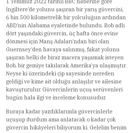
1 Temmuz 2022 tarihli BBC haberine göre
İngiltere’de yolunu şaşıran bir yarış güvercini,
6 bin 500 kilometrelik bir yolculuğun ardından
ABD’nin Alabama eyaletinde bulundu. Bob adlı
dört yaşındaki güvercin, üç hafta önce evine
dönmesi için Manş Adaları’ndan biri olan
Guernsey’den havaya salınmış, fakat yolunu
şaşıran belki de biraz macera yaşamak isteyen
Bob, bir gemiye takılarak Amerika’ya ulaşmıştır.
Neyse ki üzerindeki çip sayesinde nereden
geldiği ve kime ait olduğu anlaşılır ve ailesine
kavuşturulur. Güvercinlerin uçuş serüvenleri
bugün hala ilgi ve inceleme konusudur.
Buraya kadar yazdıklarımla güvercinlerle
uçuşup durdum ama anlatacak o kadar çok
güvercin hikâyeleri biliyorum ki. Gelelim benim