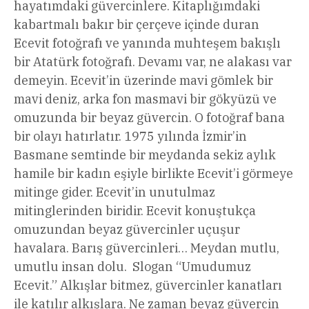
hayatımdaki güvercinlere. Kitaplığımdaki
kabartmalı bakır bir çerçeve içinde duran
Ecevit fotoğrafı ve yanında muhteşem bakışlı
bir Atatürk fotoğrafı. Devamı var, ne alakası var
demeyin. Ecevit’in üzerinde mavi gömlek bir
mavi deniz, arka fon masmavi bir gökyüzü ve
omuzunda bir beyaz güvercin. O fotoğraf bana
bir olayı hatırlatır. 1975 yılında İzmir’in
Basmane semtinde bir meydanda sekiz aylık
hamile bir kadın eşiyle birlikte Ecevit’i görmeye
mitinge gider. Ecevit’in unutulmaz
mitinglerinden biridir. Ecevit konuştukça
omuzundan beyaz güvercinler uçuşur
havalara. Barış güvercinleri… Meydan mutlu,
umutlu insan dolu. Slogan “Umudumuz
Ecevit.” Alkışlar bitmez, güvercinler kanatları
ile katılır alkışlara. Ne zaman beyaz güvercin