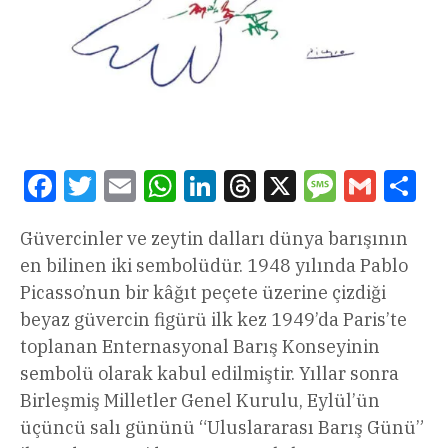
Facebook
Twitter
Email
WhatsApp
LinkedIn
Threads
X
Message
Gmail
Sha
Güvercinler ve zeytin dalları dünya barışının
en bilinen iki sembolüdür. 1948 yılında Pablo
Picasso’nun bir kâğıt peçete üzerine çizdiği
beyaz güvercin figürü ilk kez 1949’da Paris’te
toplanan Enternasyonal Barış Konseyinin
sembolü olarak kabul edilmiştir. Yıllar sonra
Birleşmiş Milletler Genel Kurulu, Eylül’ün
üçüncü salı gününü “Uluslararası Barış Günü”