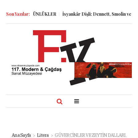
ÖLGELER ve GÜNLÜKLER
Son Yazılar:
İsyankâr Dişli: Dennett, Smolin ve Dosto
Ana Sayfa
Litera
GÜVERCİNLER VE ZEYTİN DALLARI.