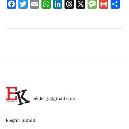
Facebook
Twitter
Email
WhatsApp
LinkedIn
Threads
X
Message
Gmail
Sha
ekdergi@gmail.com
Eleştiri Şimdi!