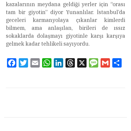
kazalarının meydana geldiği yerler için “orası
tam bir giyotin” diyor Yunanlılar. İstanbul’da
geceleri karmanyolaya çıkanlar kimlerdi
bilmem, ama anlaşılan, birileri de ıssız
sokaklarda dolaşmayı giyotinle karşı karşıya
gelmek kadar tehlikeli sayıyordu.
Facebook
Twitter
Email
WhatsApp
LinkedIn
Threads
X
Message
Gmail
Sha