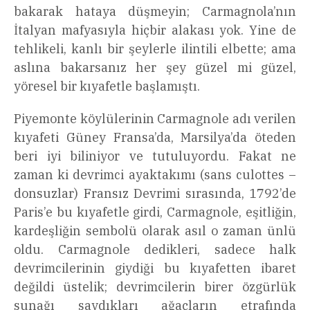
bakarak hataya düşmeyin; Carmagnola’nın
İtalyan mafyasıyla hiçbir alakası yok. Yine de
tehlikeli, kanlı bir şeylerle ilintili elbette; ama
aslına bakarsanız her şey güzel mi güzel,
yöresel bir kıyafetle başlamıştı.
Piyemonte köylülerinin Carmagnole adı verilen
kıyafeti Güney Fransa’da, Marsilya’da öteden
beri iyi biliniyor ve tutuluyordu. Fakat ne
zaman ki devrimci ayaktakımı (sans culottes –
donsuzlar) Fransız Devrimi sırasında, 1792’de
Paris’e bu kıyafetle girdi, Carmagnole, eşitliğin,
kardeşliğin sembolü olarak asıl o zaman ünlü
oldu. Carmagnole dedikleri, sadece halk
devrimcilerinin giydiği bu kıyafetten ibaret
değildi üstelik; devrimcilerin birer özgürlük
sunağı saydıkları ağaçların etrafında