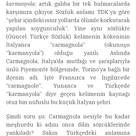
karmanyola
; artık galiba bir tek bulmacalarda
karşımıza çıkıyor. Sözlük anlamı TDK’ya göre
“şehir içindeki ıssız yollarda ölümle korkutarak
yapılan soygunculuk”. Yine aynı sözlükte
(Güncel Türkçe Sözlük) kelimenin kökeninin
İtalyanca “carmagnola” (okunuşu
“karmanyola”) olduğu yazılı. Aslında
Carmagnola, İtalya’da mutfağı ve şaraplarıyla
ünlü Piyemonte bölgesinde, Torino’ya bağlı bir
ilçenin adı. İşte Fransızca ve İngilizcede
“carmagnole”, Yunanca ve Türkçede
“karmanyola” diye geçen kelimenin kaynağı
otuz bin nüfuslu bu küçük İtalyan şehri.
Şimdi soru şu: Carmagnola nesiyle bu kadar
meşhurdu ki adını onca dilin sözcüklerinde
yankıladı? Sakın Türkçedeki anlamına