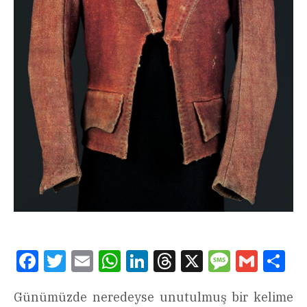
Facebook
Twitter
Email
WhatsApp
LinkedIn
Threads
X
Message
Gmail
Sha
Günümüzde neredeyse unutulmuş bir kelime