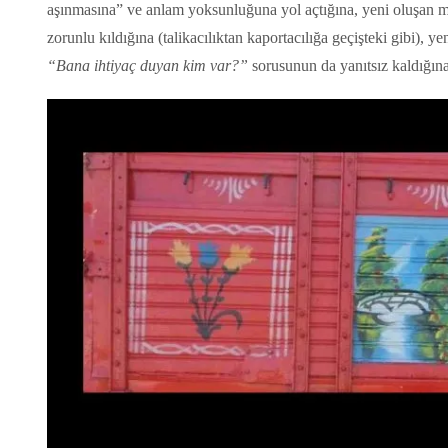
aşınmasına” ve anlam yoksunluğuna yol açtığına, yeni oluşan me
zorunlu kıldığına (talikacılıktan kaportacılığa geçişteki gibi), 
“Bana ihtiyaç duyan kim var?”
sorusunun da yanıtsız kaldığına