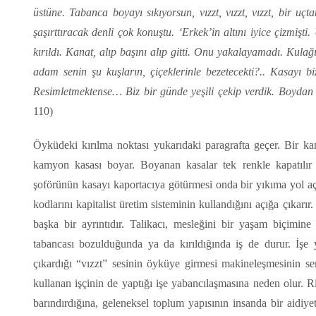
üstüne. Tabanca boyayı sıkıyorsun, vızzt, vızzt, vızzt, bir uçt
şaşırttıracak denli çok konuştu. ‘Erkek’in altını iyice çizmişti
kırıldı. Kanat, alıp başını alıp gitti. Onu yakalayamadı. Kul
adam senin şu kuşların, çiçeklerinle bezetecekti?.. Kasayı b
Resimletmektense… Biz bir günde yeşili çekip verdik. Boydan 
110)
Öyküdeki kırılma noktası yukarıdaki paragrafta geçer. Bir ka
kamyon kasası boyar. Boyanan kasalar tek renkle kapatılır fa
şoförünün kasayı kaportacıya götürmesi onda bir yıkıma yol aça
kodlarını kapitalist üretim sisteminin kullandığını açığa çıkarı
başka bir ayrıntıdır. Talikacı, mesleğini bir yaşam biçimin
tabancası bozulduğunda ya da kırıldığında iş de durur. İşe 
çıkardığı “vızzt” sesinin öyküye girmesi makineleşmesinin sem
kullanan işçinin de yaptığı işe yabancılaşmasına neden olur. Ri
barındırdığına, geleneksel toplum yapısının insanda bir aidiy