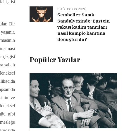
 ilişkisi
3 AĞUSTOS 2026
Semboller Sanık
Sandalyesinde: Epstein
ular. Bir
vakası kadim tanrıları
yaşanır.
nasıl komplo kanıtına
dönüştürdü?
ovmasının
ansıması
 çizgisi
Popüler Yazılar
ama sabah
leneksel
likacıda
kapsamda
esinin ve
eleneksel
uğu gibi
r mesleğe
Fırçayla