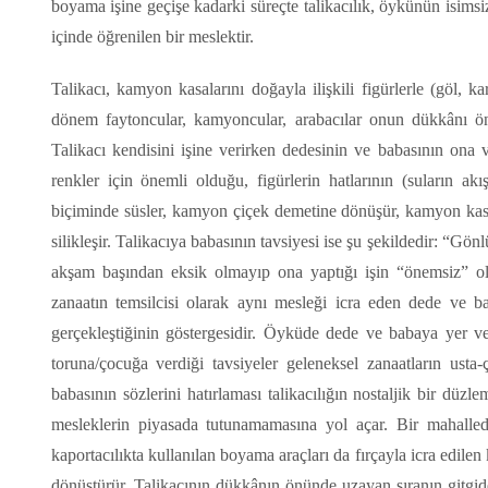
boyama işine geçişe kadarki süreçte talikacılık, öykünün isims
içinde öğrenilen bir meslektir.
Talikacı, kamyon kasalarını doğayla ilişkili figürlerle (göl, k
dönem faytoncular, kamyoncular, arabacılar onun dükkânı önü
Talikacı kendisini işine verirken dedesinin ve babasının ona ve
renkler için önemli olduğu, figürlerin hatlarının (suların akı
biçiminde süsler, kamyon çiçek demetine dönüşür, kamyon kasas
silikleşir. Talikacıya babasının tavsiyesi ise şu şekildedir: “G
akşam başından eksik olmayıp ona yaptığı işin “önemsiz” ol
zanaatın temsilcisi olarak aynı mesleği icra eden dede ve b
gerçekleştiğinin göstergesidir. Öyküde dede ve babaya yer ve
toruna/çocuğa verdiği tavsiyeler geleneksel zanaatların usta-ç
babasının sözlerini hatırlaması talikacılığın nostaljik bir düzl
mesleklerin piyasada tutunamamasına yol açar. Bir mahalled
kaportacılıkta kullanılan boyama araçları da fırçayla icra edilen
dönüştürür. Talikacının dükkânın önünde uzayan sıranın gitgide