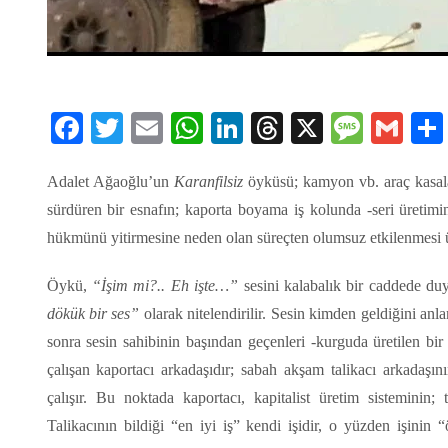
Facebook
Twitter
Email
WhatsApp
LinkedIn
Threads
X
Message
Gmai
Adalet Ağaoğlu’un
Karanfilsiz
öyküsü; kamyon vb. araç kasalar
sürdüren bir esnafın; kaporta boyama iş kolunda -seri üretimi
hükmünü yitirmesine neden olan süreçten olumsuz etkilenmesi ü
Öykü,
“İşim mi?.. Eh işte…”
sesini kalabalık bir caddede duy
dökük bir ses”
olarak nitelendirilir. Sesin kimden geldiğini 
sonra sesin sahibinin başından geçenleri -kurguda üretilen bi
çalışan kaportacı arkadaşıdır; sabah akşam talikacı arkadaşın
çalışır. Bu noktada kaportacı, kapitalist üretim sisteminin; 
Talikacının bildiği “en iyi iş” kendi işidir, o yüzden işinin