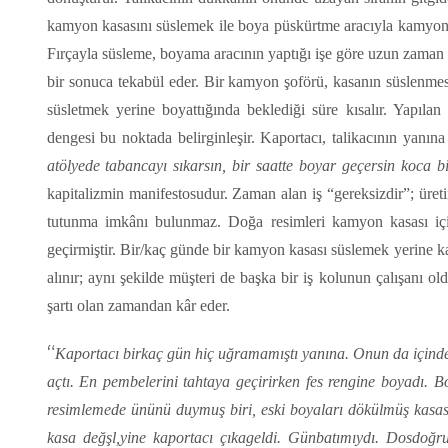
kamyon kasasını süslemek ile boya püskürtme aracıyla kamyon k
Fırçayla süsleme, boyama aracının yaptığı işe göre uzun zaman al
bir sonuca tekabül eder. Bir kamyon şoförü, kasanın süslenmesin
süsletmek yerine boyattığında beklediği süre kısalır. Yapılan 
dengesi bu noktada belirginleşir. Kaportacı, talikacının yanın
atölyede tabancayı sıkarsın, bir saatte boyar geçersin koca 
kapitalizmin manifestosudur. Zaman alan iş “gereksizdir”; üre
tutunma imkânı bulunmaz. Doğa resimleri kamyon kasası içi
geçirmiştir. Bir/kaç günde bir kamyon kasası süslemek yerine k
alınır; aynı şekilde müşteri de başka bir iş kolunun çalışanı 
şartı olan zamandan kâr eder.
“
Kaportacı birkaç gün hiç uğramamıştı yanına. Onun da içindek
açtı. En pembelerini tahtaya geçirirken fes rengine boyadı. 
resimlemede ününü duymuş biri, eski boyaları dökülmüş kasası
kasa değşl,yine kaportacı çıkageldi. Günbatımıydı. Dosdoğr