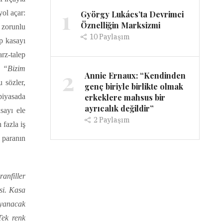
1
ol açar:
György Lukács’ta Devrimci
Öznelliğin Marksizmi
u zorunlu
10
Paylaşım
ip kasayı
arz-talep
, “Bizim
2
Annie Ernaux: “Kendinden
u sözler,
genç biriyle birlikte olmak
erkeklere mahsus bir
piyasada
ayrıcalık değildir”
sayı ele
2
Paylaşım
fazla iş
 paranın
anfiller
si. Kasa
oyanacak
Tek renk