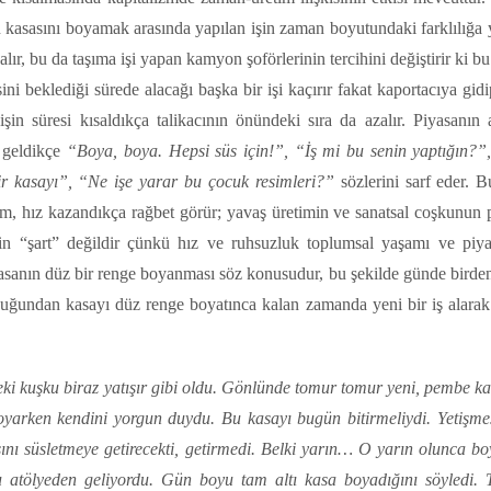
asasını boyamak arasında yapılan işin zaman boyutundaki farklılığa y
ır, bu da taşıma işi yapan kamyon şoförlerinin tercihini değiştirir ki b
i beklediği sürede alacağı başka bir işi kaçırır fakat kaportacıya gid
işin süresi kısaldıkça talikacının önündeki sıra da azalır. Piyasanın 
a geldikçe
“Boya, boya. Hepsi süs için!”, “İş mi bu senin yaptığın?”
bir kasayı”, “Ne işe yarar bu çocuk resimleri?”
sözlerini sarf eder. B
tim, hız kazandıkça rağbet görür; yavaş üretimin ve sanatsal coşkunun 
n “şart” değildir çünkü hız ve ruhsuzluk toplumsal yaşamı ve piya
asanın düz bir renge boyanması söz konusudur, bu şekilde günde birden 
olduğundan kasayı düz renge boyatınca kalan zamanda yeni bir iş alarak
i kuşku biraz yatışır gibi oldu. Gönlünde tomur tomur yeni, pembe kar
Boyarken kendini yorgun duydu. Bu kasayı bugün bitirmeliydi. Yetişme
nı süsletmeye getirecekti, getirmedi. Belki yarın… O yarın olunca b
u atölyeden geliyordu. Gün boyu tam altı kasa boyadığını söyledi. 