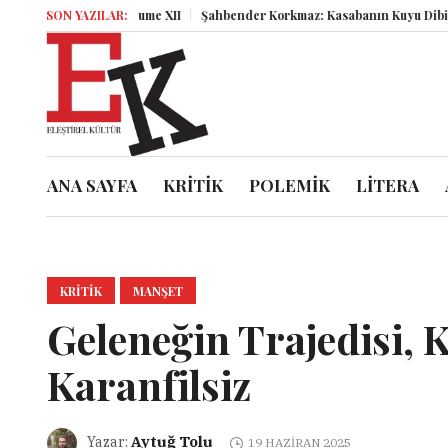
Miz Volume XII
SON YAZILAR:
Şahbender Korkmaz: Kasabanın Kuyu Dibinden Düny
ANA SAYFA
KRİTİK
POLEMİK
LİTERA
KRITIK
MANŞET
Geleneğin Trajedisi, 
Karanfilsiz
Aytuğ Tolu
Yazar:
19 HAZIRAN 2025