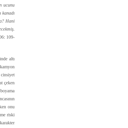
nın ucunu
un kanadı
ya? Hani
ecekmiş.
06: 109-
nde altı
i kamyon
 cinsiyet
kat çeken
; boyama
ncasının
rken onu
tme riski
karakter