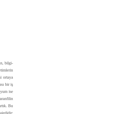
, bilgi-
etimlerin
i ortaya
sı bir iş
doyum ise
ranfilin
artık. Bu
ajedidir: