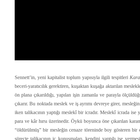
Sennett’in, yeni kapitalist toplum yapısıyla ilgili tespitleri
Karan
beceri-yaratıcılık gerektiren, kuşaktan kuşağa aktarılan meslekle
ön plana çıkarıldığı, yapılan işin zamanla ve parayla ölçüldüğ
çıkarır. Bu noktada meslek ve iş ayrımı devreye girer, mesleğin g
iken talikacının yaptığı meslekî bir icradır. Meslekî icrada is
para ve kâr hırsı üzerinedir. Öykü boyunca öne çıkarılan kara
“öldürülmüş” bir mesleğin cenaze töreninde boy gösteren bir çi
süreçte talikacının iç konuşmaları, kendini yaptığı işe vermes