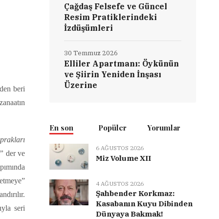
Çağdaş Felsefe ve Güncel
Resim Pratiklerindeki
İzdüşümleri
30 Temmuz 2026
Elliler Apartmanı: Öykünün
ve Şiirin Yeniden İnşası
Üzerine
den beri
zanaatın
En son
Popüler
Yorumlar
aprakları
6 AĞUSTOS 2026
!”
der ve
Miz Volume XII
apımında
retmeye”
4 AĞUSTOS 2026
Şahbender Korkmaz:
dırılır.
Kasabanın Kuyu Dibinden
yla seri
Dünyaya Bakmak!