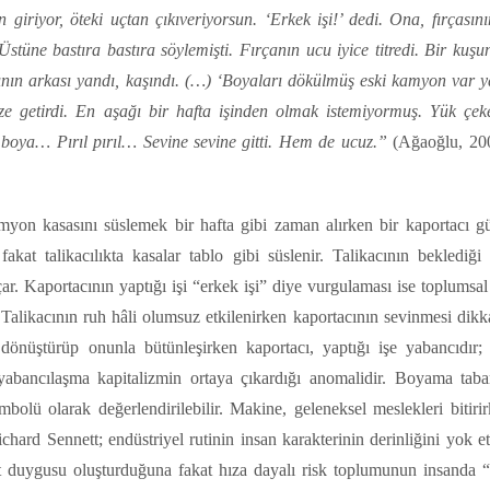
an giriyor, öteki uçtan çıkıveriyorsun. ‘Erkek işi!’ dedi. Ona, fırçası
. Üstüne bastıra bastıra söylemişti. Fırçanın ucu iyice titredi. Bir kuş
ağının arkası yandı, kaşındı. (…) ‘Boyaları dökülmüş eski kamyon var 
ize getirdi. En aşağı bir hafta işinden olmak istemiyormuş. Yük çek
boya… Pırıl pırıl… Sevine sevine gitti. Hem de ucuz.”
(Ağaoğlu, 20
myon kasasını süslemek bir hafta gibi zaman alırken bir kaportacı gü
kat talikacılıkta kasalar tablo gibi süslenir. Talikacının beklediğ
r. Kaportacının yaptığı işi “erkek işi” diye vurgulaması ise toplumsal
r. Talikacının ruh hâli olumsuz etkilenirken kaportacının sevinmesi dik
e dönüştürüp onunla bütünleşirken kaportacı, yaptığı işe yabancıdır
yabancılaşma kapitalizmin ortaya çıkardığı anomalidir. Boyama taba
bolü olarak değerlendirilebilir. Makine, geleneksel meslekleri bitiri
chard Sennett; endüstriyel rutinin insan karakterinin derinliğini yok e
et duygusu oluşturduğuna fakat hıza dayalı risk toplumunun insanda “