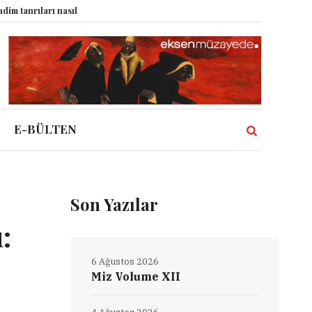
rı nasıl komplo kanıtına dönüştürdü?
Dünyadaki Bütün Restoranların Tek 
E-BÜLTEN
Son Yazılar
:
6 Ağustos 2026
Miz Volume XII