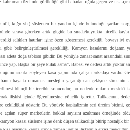
iz kahramanı özelinde görüldüğü gibi babadan oğula geçen ve usta-çırak
aranfil, kuğu vb.) süslerken bir yandan içinde bulunduğu şartları sorg
nde sıraya girerken artık gitgide bu sırada/kuyrukta nicelik kaybı 
rdiği salıkları hatırlar: işine özen göstermesi gerektiği, boyayı iyi 
şı gibi) belirginleştirilmesi gerekliliği. Kamyon kasalarını doğanın y
ı adeta doğa tablosu gibidir. Bu yönüyle zanaat-sanat arasındaki sınır
önlünce yap. Başka bir şeye kulak asma”. Babası ve dedesi artık yoktur 
duğunu ısrarla söyleyen kasa yapımında çalışan arkadaşı vardır. Ge
abanın hayatta olmaması mesleğin yaşadığı can çekişme sürecinin ta
rilmesi bilinçli bir tercihin sonucudur, bu nedenle onların meslekî 
ırak ilişkisi içinde öğrenilmesine yönelik işarettir. Talikacının, ded
eme çekildiğini gösterir. Bu yönüyle kapitalizmin seri üretim biçimi, g
e açılan süper marketlerin bakkal sayısını azaltması örneğinde old
 kamyon kasası süsleme işine denk düşen talikacılığı bitirip nostaljik bi
 kısalmasında kapitalizmde zaman-üretim ilişkisinin etkisi mevcuttur. 