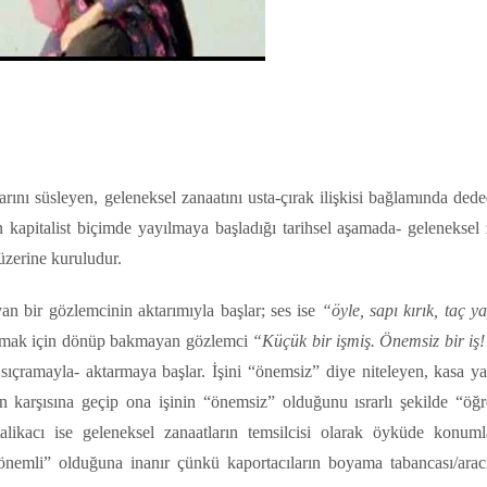
l
Share
ını süsleyen, geleneksel zanaatını usta-çırak ilişkisi bağlamında dede
n kapitalist biçimde yayılmaya başladığı tarihsel aşamada- geleneksel 
zerine kuruludur.
an bir gözlemcinin aktarımıyla başlar; ses ise
“öyle, sapı kırık, taç y
anlamak için dönüp bakmayan gözlemci
“Küçük bir işmiş. Önemsiz bir iş
r sıçramayla- aktarmaya başlar. İşini “önemsiz” diye niteleyen, kasa y
ın karşısına geçip ona işinin “önemsiz” olduğunu ısrarlı şekilde “öğ
talikacı ise geleneksel zanaatların temsilcisi olarak öyküde konumlan
 “önemli” olduğuna inanır çünkü kaportacıların boyama tabancası/aracı