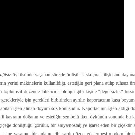
filsiz
öyküsünde yaşanan süreçle örtüşür. Usta-çırak ilişkisine dayanan
rin yerini makinelerin kullanıldığı, estetiğin geri plana atılıp ruhsuz ür
ü toplumsal düzende talikacıda olduğu gibi kişide “değersizlik” hissin
erekleriyle işin gerekleri birbirinden ayrılır; kaportacının kasa boyama
e yapılan işten alınan doyum söz konusudur. Kaportacının işten aldığı 
nfil kavramı doğanın ve estetiğin sembolü iken öykünün sonunda bu ka
çeğe dönüştüğü görülür, bir anıya/nostaljiye işaret eden bir çiçektir 
i, işine yaşamın bir anlamı gibi sarılıp özen göstermesi modern bir tr