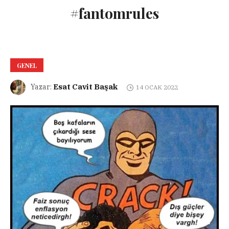
#fantomrules
GENEL
Esat Cavit Başak
Yazar:
14 OCAK 2022