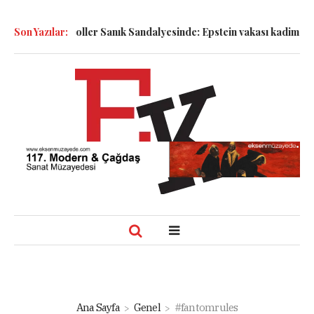
mak!
Son Yazılar:
Semboller Sanık Sandalyesinde: Epstein vakası kadim tanrıl
Ana Sayfa
Genel
#fantomrules