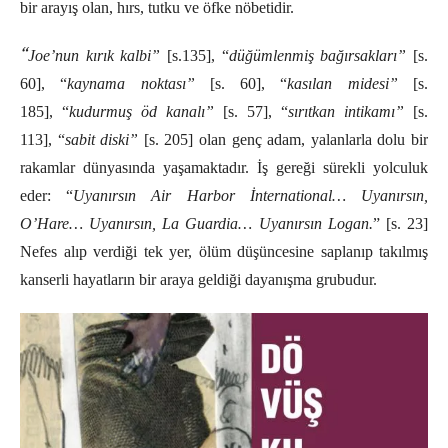
bir arayış olan,
hırs, tutku ve öfke nöbetidir.
“
Joe’nun kırık kalbi”
[s.135], “
düğümlenmiş bağırsakları”
[s.
60], “
kaynama noktası”
[s. 60], “
kasılan midesi”
[s.
185], “
kudurmuş öd kanalı”
[s. 57], “
sırıtkan intikamı”
[s.
113], “
sabit diski”
[s. 205] olan genç adam, yalanlarla dolu bir
rakamlar dünyasında yaşamaktadır. İş gereği sürekli yolculuk
eder: “
Uyanırsın Air Harbor İnternational… Uyanırsın,
O’Hare… Uyanırsın, La Guardia… Uyanırsın Logan.
” [s. 23]
Nefes alıp verdiği tek yer, ölüm düşüncesine saplanıp takılmış
kanserli hayatların bir araya geldiği dayanışma grubudur.