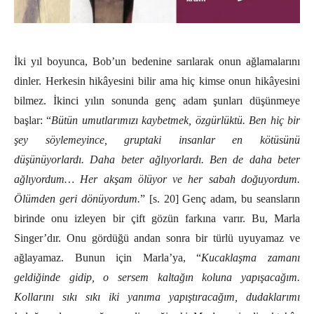
İki yıl boyunca, Bob’un bedenine sarılarak onun ağlamalarını
dinler. Herkesin hikâyesini bilir ama hiç kimse onun hikâyesini
bilmez. İkinci yılın sonunda genç adam şunları düşünmeye
başlar: “
Bütün umutlarımızı kaybetmek, özgürlüktü. Ben hiç bir
şey söylemeyince, gruptaki insanlar en kötüsünü
düşünüyorlardı. Daha beter ağlıyorlardı. Ben de daha beter
ağlıyordum… Her akşam ölüyor ve her sabah doğuyordum.
Ölümden geri dönüyordum.
” [s. 20] Genç adam, bu seansların
birinde onu izleyen bir çift gözün farkına varır. Bu, Marla
Singer’dır. Onu gördüğü andan sonra bir türlü uyuyamaz ve
ağlayamaz. Bunun için Marla’ya, “
Kucaklaşma zamanı
geldiğinde gidip, o sersem kaltağın koluna yapışacağım.
Kollarını sıkı sıkı iki yanıma yapıştıracağım, dudaklarımı