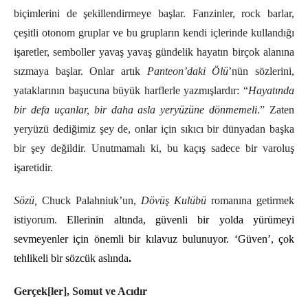
biçimlerini de şekillendirmeye başlar. Fanzinler, rock barlar,
çeşitli otonom gruplar ve bu grupların kendi içlerinde kullandığı
işaretler, semboller yavaş yavaş gündelik hayatın birçok alanına
sızmaya başlar. Onlar artık
Panteon’daki Ölü
’nün sözlerini,
yataklarının başucuna büyük harflerle yazmışlardır: “
Hayatında
bir defa uçanlar, bir daha asla yeryüzüne dönmemeli
.” Zaten
yeryüzü dediğimiz şey de, onlar için sıkıcı bir dünyadan başka
bir şey değildir. Unutmamalı ki, bu kaçış sadece bir varoluş
işaretidir.
Sözü,
Chuck Palahniuk
’un,
Dövüş Kulübü
romanına getirmek
istiyorum.
Ellerinin altında, güvenli bir yolda yürümeyi
sevmeyenler için önemli bir kılavuz bulunuyor. ‘Güven’, çok
tehlikeli bir sözcük aslında
.
Gerçek[ler], Somut ve Acıdır