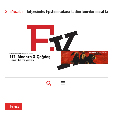
k Sandalyesinde: Epstein vakası kadim tanrıları nasıl komplo kanıt
Son Yazılar:
LITERA