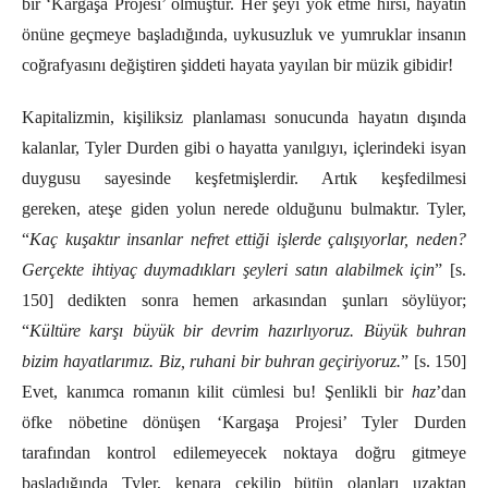
bir ‘Kargaşa Projesi’ olmuştur.
Her şeyi yok etme hırsı, hayatın
önüne geçmeye başladığında, uykusuzluk ve yumruklar insanın
coğrafyasını değiştiren şiddeti hayata yayılan bir müzik gibidir!
Kapitalizmin, kişiliksiz planlaması sonucunda hayatın dışında
kalanlar, Tyler Durden gibi o hayatta yanılgıyı, içlerindeki isyan
duygusu sayesinde keşfetmişlerdir. Artık keşfedilmesi
gereken,
ateşe giden yol
un nerede olduğunu bulmaktır. Tyler,
“
Kaç kuşaktır insanlar nefret ettiği işlerde çalışıyorlar, neden?
Gerçekte ihtiyaç duymadıkları şeyleri satın alabilmek için
” [s.
150] dedikten sonra hemen arkasından şunları söylüyor;
“
Kültüre karşı büyük bir devrim hazırlıyoruz. Büyük buhran
bizim hayatlarımız. Biz, ruhani bir buhran geçiriyoruz.
” [s. 150]
Evet, kanımca romanın kilit cümlesi bu! Şenlikli bir
haz
’dan
öfke nöbetine dönüşen ‘Kargaşa Projesi’ Tyler Durden
tarafından kontrol edilemeyecek noktaya doğru gitmeye
başladığında Tyler, kenara çekilip bütün olanları uzaktan