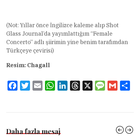
(Not: Yıllar önce İngilizce kaleme alıp Shot
Glass Journal’da yayımlattığım “Female
Concerto” adlı şiirimin yine benim tarafımdan
Türkçeye çevirisi)
Resim: Chagall
Facebook
Twitter
Email
WhatsApp
LinkedIn
Threads
X
Message
Gmail
Sha
Daha fazla mesaj