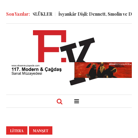
ELER ve GÜNLÜKLER
Son Yazılar:
İsyankâr Dişli: Dennett, Smolin ve Dostoyev
LITERA
MANŞET