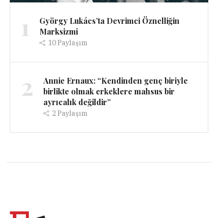
1
György Lukács’ta Devrimci Öznelliğin
Marksizmi
10
Paylaşım
2
Annie Ernaux: “Kendinden genç biriyle
birlikte olmak erkeklere mahsus bir
ayrıcalık değildir”
2
Paylaşım