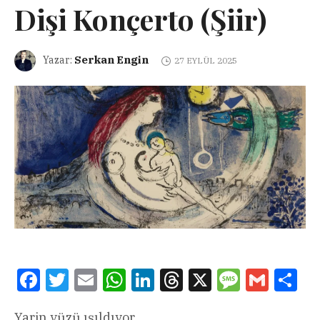
Dişi Konçerto (Şiir)
Serkan Engin
Yazar:
27 EYLÜL 2025
Facebook
Twitter
Email
WhatsApp
LinkedIn
Threads
X
Message
Gmail
Sha
Yarin yüzü ışıldıyor