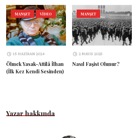
MANŞET
VIDEO
MANŞET
15 HAZIRAN 2024
2 MAYIS 2025
Ölmek Yasak-Attilâ İlhan
Nasıl Faşist Olunur?
(İlk Kez Kendi Sesinden)
Yazar hakkında