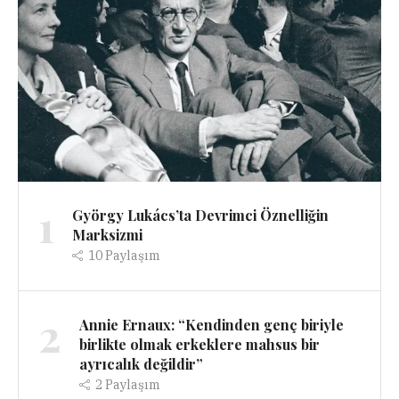
1
György Lukács’ta Devrimci Öznelliğin
Marksizmi
10
Paylaşım
2
Annie Ernaux: “Kendinden genç biriyle
birlikte olmak erkeklere mahsus bir
ayrıcalık değildir”
2
Paylaşım