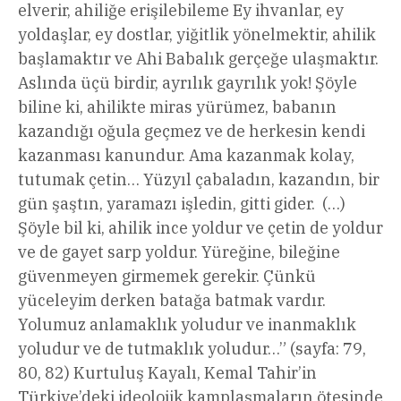
elverir, ahiliğe erişilebileme Ey ihvanlar, ey
yoldaşlar, ey dostlar, yiğitlik yönelmektir, ahilik
başlamaktır ve Ahi Babalık gerçeğe ulaşmaktır.
Aslında üçü birdir, ayrılık gayrılık yok! Şöyle
biline ki, ahilikte miras yürümez, babanın
kazandığı oğula geçmez ve de herkesin kendi
kazanması kanundur. Ama kazanmak kolay,
tutumak çetin… Yüzyıl çabaladın, kazandın, bir
gün şaştın, yaramazı işledin, gitti gider. (…)
Şöyle bil ki, ahilik ince yoldur ve çetin de yoldur
ve de gayet sarp yoldur. Yüreğine, bileğine
güvenmeyen girmemek gerekir. Çünkü
yüceleyim derken batağa batmak vardır.
Yolumuz anlamaklık yoludur ve inanmaklık
yoludur ve de tutmaklık yoludur…” (sayfa: 79,
80, 82) Kurtuluş Kayalı, Kemal Tahir’in
Türkiye’deki ideolojik kamplaşmaların ötesinde