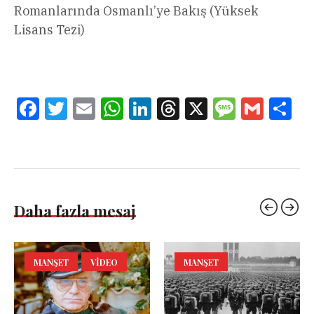
Romanlarında Osmanlı’ye Bakış (Yüksek
Lisans Tezi)
Facebook
Twitter
Email
WhatsApp
LinkedIn
Threads
X
Message
Gmail
Sha
Daha fazla mesaj
MANŞET
VIDEO
MANŞET