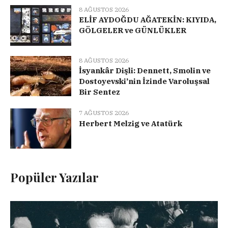
8 AĞUSTOS 2026
ELİF AYDOĞDU AĞATEKİN: KIYIDA,
GÖLGELER ve GÜNLÜKLER
8 AĞUSTOS 2026
İsyankâr Dişli: Dennett, Smolin ve
Dostoyevski’nin İzinde Varoluşsal
Bir Sentez
7 AĞUSTOS 2026
Herbert Melzig ve Atatürk
Popüler Yazılar