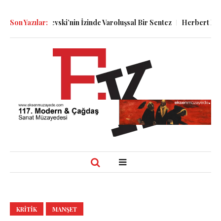
stoyevski’nin İzinde Varoluşsal Bir Sentez
Son Yazılar:
Herbert Melzig ve Ata
KRITIK
MANŞET