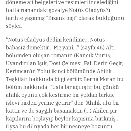
döneme ait belgeleri ve resimleri incelediğini
hatta romandaki şovalye Notüs Gladyüs’ü
tarihte yaşamış “Bizans piçi” olarak bulduğunu
söyler.
“Notüs Gladyüs dedim kendime… Notüs
babasız demektir… Piç yani…” (sayfa:46) Altı
bölümden oluşan romanın (Kancık Vuruş,
Uyandırılan Işık, Dost Çelmesi, Fal, Derin Geçit,
Kerimcan’ın Yolu) ikinci bölümünde Ahilik
Teşkilatı hakkında bilgi verilir. Berna Moran bu
bölüm hakkında; “Usta bir açılıştır bu, çünkü
ahilik oyunu çok kestirme bir yoldan birkaç
işlevi birden yerine getirir” der. “Ahilik ulu bir
kattır ve de saygılı basamaktır. (…) Ahiler, pir
kapılarını boşlayıp beyler kapısına birikmiş…
Oysa bu dünyada her bir nesneye bozuntu