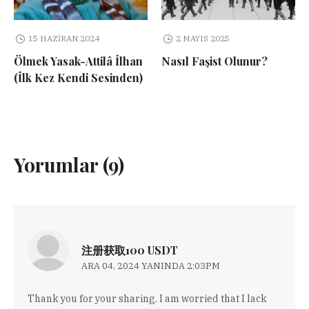
15 HAZIRAN 2024
2 MAYIS 2025
Ölmek Yasak-Attilâ İlhan
Nasıl Faşist Olunur?
(İlk Kez Kendi Sesinden)
Yorumlar (9)
注册获取100 USDT
ARA 04, 2024 YANINDA 2:03PM
Thank you for your sharing. I am worried that I lack