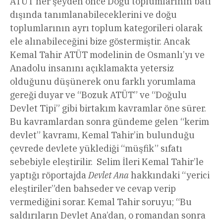
ATÜT her şeyden önce Doğu toplumlarının batı
dışında tanımlanabileceklerini ve doğu
toplumlarının ayrı toplum kategorileri olarak
ele alınabileceğini bize göstermiştir. Ancak
Kemal Tahir ATÜT modelinin de Osmanlı’yı ve
Anadolu insanını açıklamakta yetersiz
olduğunu düşünerek onu farklı yorumlama
gereği duyar ve “Bozuk ATÜT” ve “Doğulu
Devlet Tipi” gibi birtakım kavramlar öne sürer.
Bu kavramlardan sonra gündeme gelen “kerim
devlet” kavramı, Kemal Tahir’in bulunduğu
çevrede devlete yüklediği “müşfik” sıfatı
sebebiyle eleştirilir. Selim İleri Kemal Tahir’le
yaptığı röportajda
Devlet Ana
hakkındaki “yerici
eleştiriler”den bahseder ve cevap verip
vermediğini sorar. Kemal Tahir soruyu; “Bu
saldırıların Devlet Ana’dan, o romandan sonra