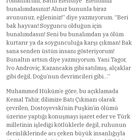
romanlarımı, Batılı Efendiye “Efendimiz
bunalımdasınız! Alınız bununla biraz
avununuz, eğleniniz!” diye yazmıyorum. “Beri
bak hayvan! Soyguncu olduğun için
bunalımdasın! Seni bu bunalımdan ya ölüm
kurtarır ya da soygunculuğa karşı çıkman! Bak
sana senden üstün insanı gösteriyorum!
Bunaltın artsın diye yazmıyorum. Yani Tagor,
İvo Androviç, Kazancakis gibi satılmış, alçaklar
gibi değil, Doğu’nun devrimcileri gibi…”
Muhammed Hüküm’e göre, bu açıklamada
Kemal Tahir, dilimize Batı Çıkmazı olarak
çevrilen, Dostoyevski’nin Puşkin’in ölümü
üzerine yaptığı konuşmayı işaret eder ve Türk
milletinin işlediği kötlüklerle değil, ruhunun
derinliklerinde acı çeken büyük insanlığıyla