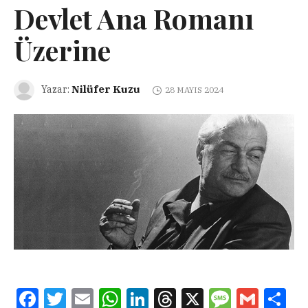
Devlet Ana Romanı
Üzerine
Nilüfer Kuzu
Yazar:
28 MAYIS 2024
Facebook
Twitter
Email
WhatsApp
LinkedIn
Threads
X
Message
Gmail
Sha