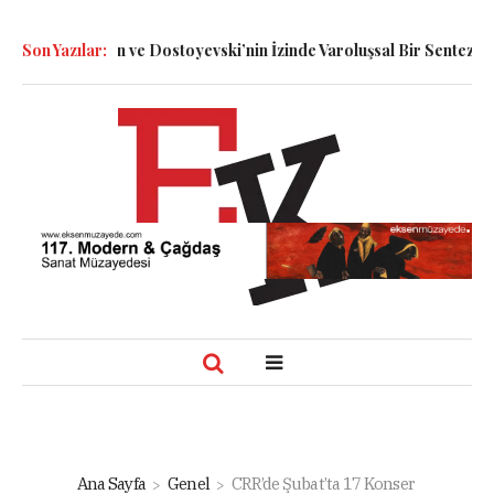
nett, Smolin ve Dostoyevski’nin İzinde Varoluşsal Bir Sentez
Son Yazılar:
Herb
Ana Sayfa
Genel
CRR’de Şubat’ta 17 Konser