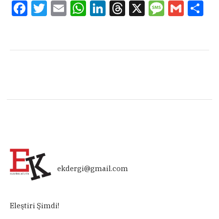
Facebook
Twitter
Email
WhatsApp
LinkedIn
Threads
X
Message
Gmail
Sha
ekdergi@gmail.com
Eleştiri Şimdi!