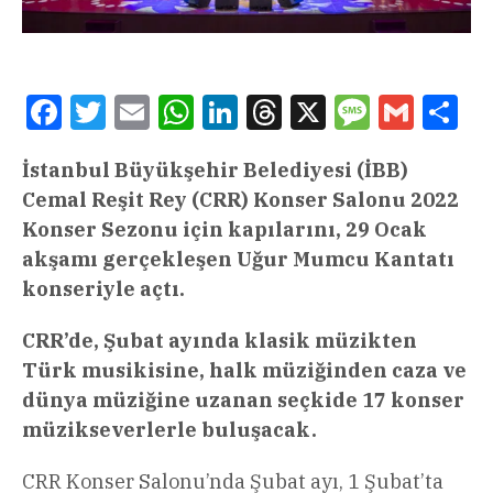
Facebook
Twitter
Email
WhatsApp
LinkedIn
Threads
X
Message
Gmail
Sha
İstanbul Büyükşehir Belediyesi (İBB)
Cemal Reşit Rey (CRR) Konser Salonu 2022
Konser Sezonu için kapılarını, 29 Ocak
akşamı gerçekleşen Uğur Mumcu Kantatı
konseriyle açtı.
CRR’de, Şubat ayında klasik müzikten
Türk musikisine, halk müziğinden caza ve
dünya müziğine uzanan seçkide 17 konser
müzikseverlerle buluşacak.
CRR Konser Salonu’nda Şubat ayı, 1 Şubat’ta