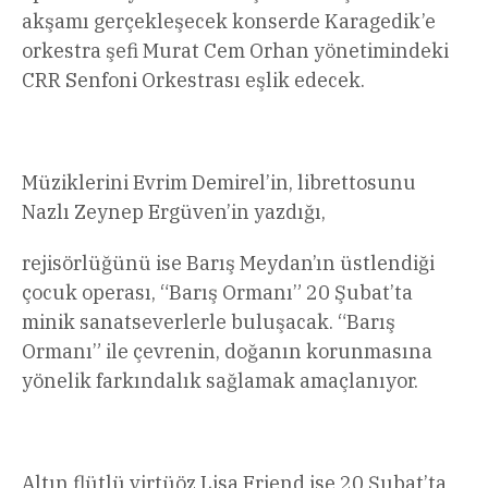
akşamı gerçekleşecek konserde Karagedik’e
orkestra şefi Murat Cem Orhan yönetimindeki
CRR Senfoni Orkestrası eşlik edecek.
Müziklerini Evrim Demirel’in, librettosunu
Nazlı Zeynep Ergüven’in yazdığı,
rejisörlüğünü ise Barış Meydan’ın üstlendiği
çocuk operası, “Barış Ormanı” 20 Şubat’ta
minik sanatseverlerle buluşacak. “Barış
Ormanı” ile çevrenin, doğanın korunmasına
yönelik farkındalık sağlamak amaçlanıyor.
Altın flütlü virtüöz Lisa Friend ise 20 Şubat’ta