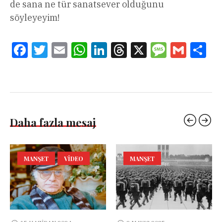
de sana ne tür sanatsever olduğunu
söyleyeyim!
Facebook
Twitter
Email
WhatsApp
LinkedIn
Threads
X
Message
Gmail
Sha
Daha fazla mesaj
MANŞET
VIDEO
MANŞET