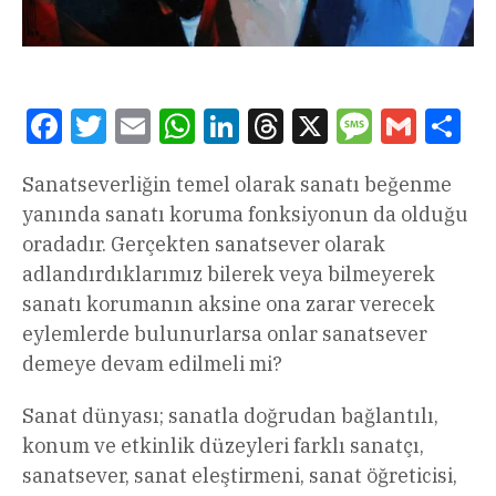
Facebook
Twitter
Email
WhatsApp
LinkedIn
Threads
X
Message
Gmail
Sha
Sanatseverliğin temel olarak sanatı beğenme
yanında sanatı koruma fonksiyonun da olduğu
oradadır. Gerçekten sanatsever olarak
adlandırdıklarımız bilerek veya bilmeyerek
sanatı korumanın aksine ona zarar verecek
eylemlerde bulunurlarsa onlar sanatsever
demeye devam edilmeli mi?
Sanat dünyası; sanatla doğrudan bağlantılı,
konum ve etkinlik düzeyleri farklı sanatçı,
sanatsever, sanat eleştirmeni, sanat öğreticisi,