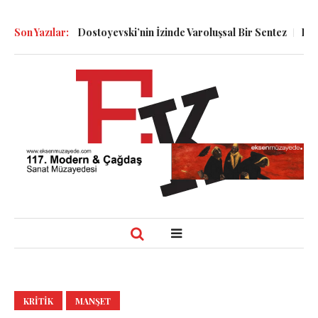
molin ve Dostoyevski’nin İzinde Varoluşsal Bir Sentez
Son Yazılar:
Herbert Mel
KRITIK
MANŞET