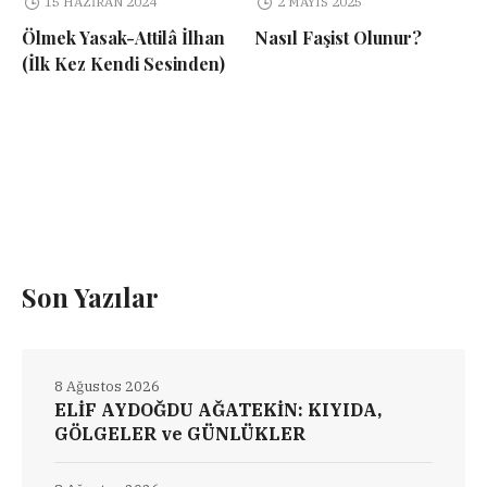
15 HAZIRAN 2024
2 MAYIS 2025
Ölmek Yasak-Attilâ İlhan
Nasıl Faşist Olunur?
(İlk Kez Kendi Sesinden)
Son Yazılar
8 Ağustos 2026
ELİF AYDOĞDU AĞATEKİN: KIYIDA,
GÖLGELER ve GÜNLÜKLER