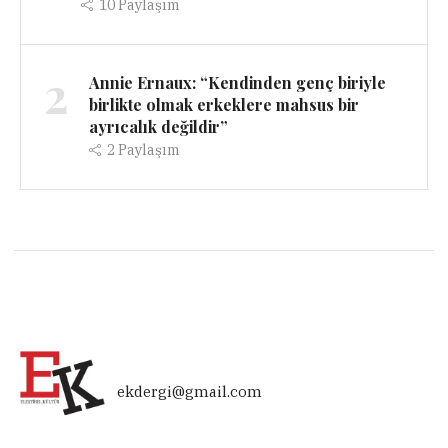
10
Paylaşım
2
Annie Ernaux: “Kendinden genç biriyle
birlikte olmak erkeklere mahsus bir
ayrıcalık değildir”
2
Paylaşım
ekdergi@gmail.com